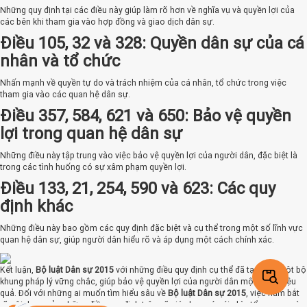
Những quy định tại các điều này giúp làm rõ hơn về nghĩa vụ và quyền lợi của
các bên khi tham gia vào hợp đồng và giao dịch dân sự.
Điều 105, 32 và 328: Quyền dân sự của cá
nhân và tổ chức
Nhấn mạnh về quyền tự do và trách nhiệm của cá nhân, tổ chức trong việc
tham gia vào các quan hệ dân sự.
Điều 357, 584, 621 và 650: Bảo vệ quyền
lợi trong quan hệ dân sự
Những điều này tập trung vào việc bảo vệ quyền lợi của người dân, đặc biệt là
trong các tình huống có sự xâm phạm quyền lợi.
Điều 133, 21, 254, 590 và 623: Các quy
định khác
Những điều này bao gồm các quy định đặc biệt và cụ thể trong một số lĩnh vực
quan hệ dân sự, giúp người dân hiểu rõ và áp dụng một cách chính xác.
Kết luận,
Bộ luật Dân sự 2015
với những điều quy định cụ thể đã tạo nên một bộ
khung pháp lý vững chắc, giúp bảo vệ quyền lợi của người dân một cách hiệu
quả. Đối với những ai muốn tìm hiểu sâu về
Bộ luật Dân sự 2015
, việc nắm bắt
rõ nội dung của những điều quy định trên sẽ giúp bạn có cái nhìn tổng quan và