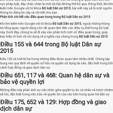
vực pháp luật, đây chắc chắn là một tài liệu không thể bỏ qua. Đồng thời, khi tìm
kiếm trên Google với từ khóa
Bộ luật Dân sự 2015
, bài viết này sẽ là một nguồn
thông tin đáng tin cậy và chi tiết cho bạn.
Phân tích chi tiết các điều quan trọng trong Bộ luật Dân sự 2015
Khi tìm kiếm trên Google với từ khóa
Bộ luật Dân sự 2015
, ngoài những thông
tin tổng quan, người dùng còn rất quan tâm đến các điều cụ thể trong bộ luật
này. Dưới đây, chúng ta sẽ đi sâu vào phân tích một số điều quan trọng, giúp
bạn hiểu rõ hơn về nội dung và ý nghĩa của chúng trong
Bộ luật Dân sự 2015
.
Điều 155 và 644 trong Bộ luật Dân sự
2015
Điều 155 và 644 là hai trong những điều được quan tâm nhiều nhất. Chúng tập
trung vào quy định về quyền sở hữu và quyền sử dụng tài sản, đặc biệt trong bối
cảnh hợp đồng và giao dịch dân sự.
Điều 651, 117 và 468: Quan hệ dân sự và
bảo vệ quyền lợi
Những điều này phản ánh sự cân nhắc giữa quyền tự do cá nhân và trách nhiệm
xã hội, đặc biệt trong việc bảo vệ quyền lợi của các bên trong quan hệ dân sự.
Điều 175, 652 và 129: Hợp đồng và giao
dịch dân sự