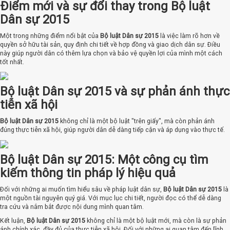
Điểm mới và sự đổi thay trong Bộ luật
Dân sự 2015
Một trong những điểm nổi bật của
Bộ luật Dân sự 2015
là việc làm rõ hơn về
quyền sở hữu tài sản, quy định chi tiết về hợp đồng và giao dịch dân sự. Điều
này giúp người dân có thêm lựa chọn và bảo vệ quyền lợi của mình một cách
tốt nhất.
Bộ luật Dân sự 2015 và sự phản ánh thực
tiễn xã hội
Bộ luật Dân sự 2015
không chỉ là một bộ luật "trên giấy", mà còn phản ánh
đúng thực tiễn xã hội, giúp người dân dễ dàng tiếp cận và áp dụng vào thực tế.
Bộ luật Dân sự 2015: Một công cụ tìm
kiếm thông tin pháp lý hiệu quả
Đối với những ai muốn tìm hiểu sâu về pháp luật dân sự,
Bộ luật Dân sự 2015
là
một nguồn tài nguyên quý giá. Với mục lục chi tiết, người đọc có thể dễ dàng
tra cứu và nắm bắt được nội dung mình quan tâm.
Kết luận,
Bộ luật Dân sự 2015
không chỉ là một bộ luật mới, mà còn là sự phản
ánh chính xác, đầy đủ của thực tiễn xã hội. Đối với những ai quan tâm đến lĩnh