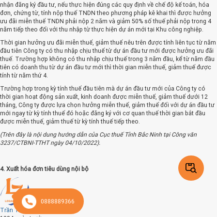
nhận đăng ký đầu tư, nếu thực hiện đúng các quy định về chế độ kế toán, hóa
đơn, chứng từ, tính nộp thuế TNDN theo phương pháp kê khai thì được hưởng
ưu đãi miễn thuế TNDN phải nộp 2 năm và giảm 50% số thuế phải nộp trong 4
năm tiếp theo đối với thu nhập từ thực hiện dự án mới tại Khu công nghiệp.
Thời gian hưởng ưu đãi miễn thuế, giảm thuế nêu trên được tính liên tục từ năm
đầu tiên Công ty có thu nhập chịu thuế từ dự án đầu tư mới được hưởng ưu đãi
thuế. Trường hợp không có thu nhập chịu thuế trong 3 năm đầu, kể từ năm đầu
tiên có doanh thu từ dự án đầu tư mới thì thời gian miễn thuế, giảm thuế được
tính từ năm thứ 4.
Trường hợp trong kỳ tính thuế đầu tiên mà dự án đầu tư mới của Công ty có
thời gian hoạt động sản xuất, kinh doanh được miễn thuế, giảm thuế dưới 12
tháng, Công ty được lựa chọn hưởng miễn thuế, giảm thuế đối với dự án đầu tư
mới ngay từ kỳ tính thuế đó hoặc đăng ký với cơ quan thuế thời gian bắt đầu
được miễn thuế, giảm thuế từ kỳ tính thuế tiếp theo.
(Trên đây là nội dung hướng dẫn của Cục thuế Tỉnh Bắc Ninh tại Công văn
3237/CTBNI-TTHT ngày 04/10/2022).
4. Xuất hóa đơn tiêu dùng nội bộ
Trường hợp Công ty mua nguyên vật liệu, vật tư về tự nâng cấp, sửa chữa nhà
xưởng hoặc văn phòng (tài sản cố định tự làm) để phục vụ sản xuất, kinh doanh
hàng hóa, dịch vụ chịu thuế GTGT thì khi hoàn thành, nghiệm thu, bàn giao,
0888889366
Công ty không phải lập hóa đơn. Thuế GTGT đầu vào hình thành nên tài sản cố
Trần Thu Hiền
định tự làm được kê khai, khấu trừ theo quy định.