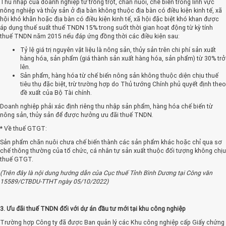
Thu nhập của doanh nghiệp từ trồng trọt, chăn nuôi, chế biến trong lĩnh vực
nông nghiệp và thủy sản ở địa bàn không thuộc địa bàn có điều kiện kinh tế, xã
hội khó khăn hoặc địa bàn có điều kiện kinh tế, xã hội đặc biệt khó khan được
áp dụng thuế suất thuế TNDN 15% trong suốt thời gian hoạt động từ kỳ tính
thuế TNDN năm 2015 nếu đáp ứng đồng thời các điều kiện sau:
Tỷ lệ giá trị nguyên vật liệu là nông sản, thủy sản trên chi phí sản xuất
hàng hóa, sản phẩm (giá thành sản xuất hàng hóa, sản phẩm) từ 30% trở
lên.
Sản phẩm, hàng hóa từ chế biến nông sản không thuộc diện chịu thuế
tiêu thụ đặc biệt, trừ trường hợp do Thủ tướng Chính phủ quyết định theo
đề xuất của Bộ Tài chính.
Doanh nghiệp phải xác định riêng thu nhập sản phẩm, hàng hóa chế biến từ
nông sản, thủy sản để được hưởng ưu đãi thuế TNDN.
* Về thuế GTGT:
Sản phẩm chăn nuôi chưa chế biến thành các sản phẩm khác hoặc chỉ qua sơ
chế thông thường của tổ chức, cá nhân tự sản xuất thuộc đối tượng không chịu
thuế GTGT.
(Trên đây là nội dung hướng dẫn của Cục thuế Tỉnh Bình Dương tại Công văn
15589/CTBDU-TTHT ngày 05/10/2022)
3. Ưu đãi thuế TNDN đối với dự án đầu tư mới tại khu công nghiệp
Trường hợp Công ty đã được Ban quản lý các Khu công nghiệp cấp Giấy chứng