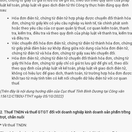
đơn, chứng từ giấy có giá trị lưu trữ để ghi sổ, theo dõi theo quy định của pháp
luật kế toán, pháp luật về giao dịch điện tử thì Công ty thực hiện đúng quy định
sau:
Hóa đơn điện tử, chứng từ điện tử hợp pháp được chuyển đổi thành hóa
đơn, chứng từ giấy khi có yêu cầu nghiệp vụ kinh tế, tài chính phát sinh
hoặc theo yêu cầu của cơ quan quản lý thuế, cơ quan kiểm toán, thanh
tra, kiểm tra, điều tra và theo quy định của pháp luật về thanh tra, kiểm tra
và điều tra.
Việc chuyển đổi hóa đơn điện tử, chứng từ điện tử thành hóa đơn, chứng
từ giấy phải đảm bảo sự khớp đúng giữa nội dung của hóa đơn điện tử,
chứng từ điện tử và hóa đơn, chứng từ giấy sau khi chuyển đổi.
Hóa đơn điện tử, chứng từ điện tử chuyển đổi thành hóa đơn, chứng từ
giấy thì hóa đơn, chứng từ giấy chỉ có giá trị lưu giữ để ghi sổ, theo dõi
theo quy định của pháp luật về kế toán, pháp luật về giao dịch điện tử,
không có hiệu lực để giao dịch, thanh toán, từ trường hợp hóa đơn được
khởi tạo từ máy tính tiền có kết nối chuyển dữ liệu điện tử với cơ quan
thuế.
(Trên đây là nội dung hướng dẫn của Cục thuế Tỉnh Bình Dương tại Công văn
15612/CTBDU-TTHT ngày 05/10/2022)
2. Thuế TNDN và thuế GTGT đối với doanh nghiệp kinh doanh sản phẩm trồng
trọt, chăn nuôi
* Về thuế TNDN: