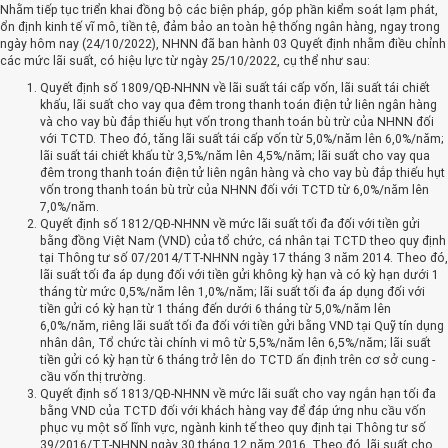
Nhằm tiếp tục triển khai đồng bộ các biện pháp, góp phần kiểm soát lạm phát,
ổn định kinh tế vĩ mô, tiền tệ, đảm bảo an toàn hệ thống ngân hàng, ngay trong
ngày hôm nay (24/10/2022), NHNN đã ban hành 03 Quyết định nhằm điều chỉnh
các mức lãi suất, có hiệu lực từ ngày 25/10/2022, cụ thể như sau:
Quyết định số 1809/QĐ-NHNN về lãi suất tái cấp vốn, lãi suất tái chiết
khấu, lãi suất cho vay qua đêm trong thanh toán điện tử liên ngân hàng
và cho vay bù đắp thiếu hụt vốn trong thanh toán bù trừ của NHNN đối
với TCTD. Theo đó, tăng lãi suất tái cấp vốn từ 5,0%/năm lên 6,0%/năm;
lãi suất tái chiết khấu từ 3,5%/năm lên 4,5%/năm; lãi suất cho vay qua
đêm trong thanh toán điện tử liên ngân hàng và cho vay bù đắp thiếu hụt
vốn trong thanh toán bù trừ của NHNN đối với TCTD từ 6,0%/năm lên
7,0%/năm.
Quyết định số 1812/QĐ-NHNN về mức lãi suất tối đa đối với tiền gửi
bằng đồng Việt Nam (VND) của tổ chức, cá nhân tại TCTD theo quy định
tại Thông tư số 07/2014/TT-NHNN ngày 17 tháng 3 năm 2014. Theo đó,
lãi suất tối đa áp dụng đối với tiền gửi không kỳ hạn và có kỳ hạn dưới 1
tháng từ mức 0,5%/năm lên 1,0%/năm; lãi suất tối đa áp dụng đối với
tiền gửi có kỳ hạn từ 1 tháng đến dưới 6 tháng từ 5,0%/năm lên
6,0%/năm, riêng lãi suất tối đa đối với tiền gửi bằng VND tại Quỹ tín dụng
nhân dân, Tổ chức tài chính vi mô từ 5,5%/năm lên 6,5%/năm; lãi suất
tiền gửi có kỳ hạn từ 6 tháng trở lên do TCTD ấn định trên cơ sở cung -
cầu vốn thị trường.
Quyết định số 1813/QĐ-NHNN về mức lãi suất cho vay ngắn hạn tối đa
bằng VND của TCTD đối với khách hàng vay để đáp ứng nhu cầu vốn
phục vụ một số lĩnh vực, ngành kinh tế theo quy định tại Thông tư số
39/2016/TT-NHNN ngày 30 tháng 12 năm 2016. Theo đó, lãi suất cho