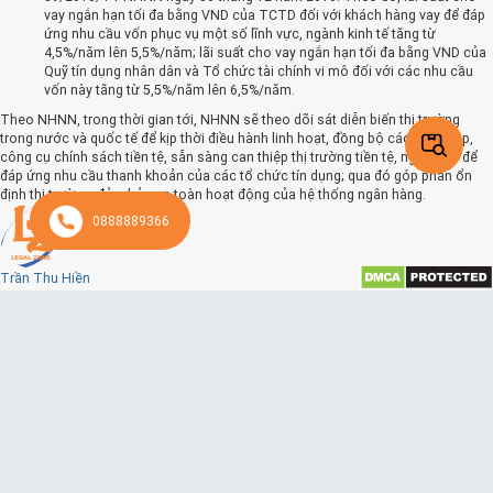
vay ngắn hạn tối đa bằng VND của TCTD đối với khách hàng vay để đáp
ứng nhu cầu vốn phục vụ một số lĩnh vực, ngành kinh tế tăng từ
4,5%/năm lên 5,5%/năm; lãi suất cho vay ngắn hạn tối đa bằng VND của
Quỹ tín dụng nhân dân và Tổ chức tài chính vi mô đối với các nhu cầu
vốn này tăng từ 5,5%/năm lên 6,5%/năm.
Theo NHNN, trong thời gian tới, NHNN sẽ theo dõi sát diễn biến thị trường
trong nước và quốc tế để kịp thời điều hành linh hoạt, đồng bộ các giải pháp,
công cụ chính sách tiền tệ, sẵn sàng can thiệp thị trường tiền tệ, ngoại hối để
đáp ứng nhu cầu thanh khoản của các tổ chức tín dụng; qua đó góp phần ổn
định thị trường, đảm bảo an toàn hoạt động của hệ thống ngân hàng.
0888889366
Trần Thu Hiền
1381 ngày trước
Theo dõi
Từ ngày 25/10/2022, áp dụng các mức lãi suất điều hành mới
Nhằm tiếp tục triển khai đồng bộ các biện pháp, góp phần kiểm soát lạm phát,
ổn định kinh tế vĩ mô, tiền tệ, đảm bảo an toàn hệ thống ngân hàng, ngay trong
ngày hôm nay (24/10/2022), NHNN đã ban hành 03 Quyết định nhằm điều chỉnh
các mức lãi suất, có hiệu lực từ ngày 25/10/2022, cụ thể như sau:Quyết định số
1809/QĐ-NHNN về lãi suất tái cấp vốn, lãi suất tái chiết khấu, lãi suất cho vay
qua đêm trong thanh toán điện tử liên ngân hàng và cho vay bù đắp thiếu hụt
vốn trong thanh toán bù trừ của NHNN đối với TCTD. Theo đó, tăng lãi suất tái
cấp vốn từ 5,0%/năm lên 6,0%/năm; lãi suất tái chiết khấu từ 3,5%/năm lên