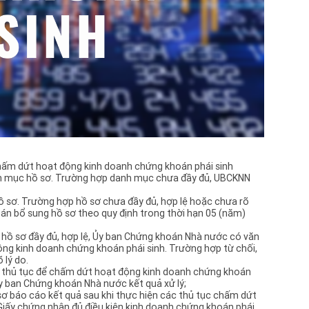
sung
nhận
được
phép
khoá
lời 
khoá
phái
khoá
khi 
hoạt
nhận
ban 
hồ s
hấm dứt hoạt động kinh doanh chứng khoán phái sinh
bao 
nh mục hồ sơ. Trường hợp danh mục chưa đầy đủ, UBCKNN
sinh
chứn
ồ sơ. Trường hợp hồ sơ chưa đầy đủ, hợp lệ hoặc chưa rõ
hội 
n bổ sung hồ sơ theo quy định trong thời hạn 05 (năm)
việc
phươ
 hồ sơ đầy đủ, hợp lệ, Ủy ban Chứng khoán Nhà nước có văn
doan
ng kinh doanh chứng khoán phái sinh. Trường hợp từ chối,
khoả
 lý do.
thực
c thủ tục để chấm dứt hoạt động kinh doanh chứng khoán
bao 
y ban Chứng khoán Nhà nước kết quả xử lý;
hàng
sơ báo cáo kết quả sau khi thực hiện các thủ tục chấm dứt
danh 
Giấy chứng nhận đủ điều kiện kinh doanh chứng khoán phái