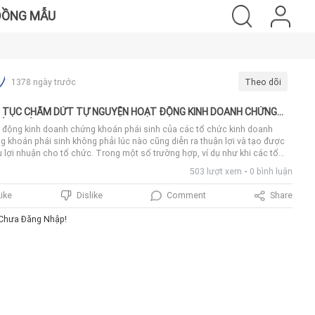
ĐỒNG MẪU
1378 ngày trước
Theo dõi
 TỤC CHẤM DỨT TỰ NGUYỆN HOẠT ĐỘNG KINH DOANH CHỨNG
ÁN PHÁI SINH
 động kinh doanh chứng khoán phái sinh của các tổ chức kinh doanh
g khoán phái sinh không phải lúc nào cũng diễn ra thuận lợi và tạo được
u lợi nhuận cho tổ chức. Trong một số trường hợp, ví dụ như khi các tổ
 kinh doanh chứng khoán phái sinh nhận thấy mình không còn đủ khả
503 lượt xem
0 bình luận
 để tiếp tục duy trì hoạt động kinh doanh, họ sẽ phát sinh nhu cầu chấm
tự nguyện hoạt động kinh doanh chứng khoán phái sinh. Tuy nhiên, không
Comment
Share
Like
Dislike
 tổ chức kinh doanh nào cũng biết thành phần hồ sơ họ cần chuẩn bị là gì?
h tự chấm dứt tự nguyện được thực hiện như thế nào? Do đó, bài viết này
Chưa Đăng Nhập!
iúp các bạn hiểu thêm về Thủ tục chấm dứt tự nguyện hoạt động kinh
h chứng khoán phái sinh.1) Trình tự thực hiện+ Bước 1: Tổ chức kinh
h chứng khoán nộp hồ sơ đề nghị chấm dứt hoạt động kinh doanh chứng
n phái sinh+ Bước 2: UBCKNN (Bộ phận một cửa) tiếp nhận và kiểm tra
 mục hồ sơ. Trường hợp danh mục chưa đầy đủ, UBCKNN hướng dẫn bổ
 danh mục hồ sơ theo quy định.+ Bước 3: Ủy ban Chứng khoán Nhà nước
 nhận và kiểm tra hồ sơ. Trường hợp hồ sơ chưa đầy đủ, hợp lệ hoặc chưa
àng, UBCKNN có văn bản yêu cầu tổ chức kinh doanh chứng khoán bổ