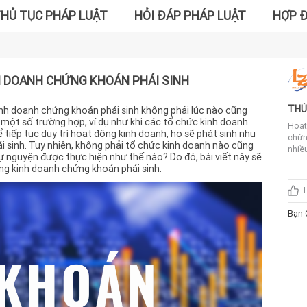
HỦ TỤC PHÁP LUẬT
HỎI ĐÁP PHÁP LUẬT
HỢP 
 DOANH CHỨNG KHOÁN PHÁI SINH
THỦ
nh doanh chứng khoán phái sinh không phải lúc nào cũng
KHO
g một số trường hợp, ví dụ như khi các tổ chức kinh doanh
Hoạt
tiếp tục duy trì hoạt động kinh doanh, họ sẽ phát sinh nhu
chứn
sinh. Tuy nhiên, không phải tổ chức kinh doanh nào cũng
nhiề
tự nguyện được thực hiện như thế nào? Do đó, bài viết này sẽ
chức
ng kinh doanh chứng khoán phái sinh.
năng
dứt 
phải
Trìn
Bạn 
sẽ g
doan
doan
khoá
danh
sung
tiếp
rõ r