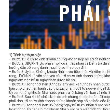
1) Trình tự thực hiện
+ Bước 1: Tổ chức kinh doanh chứng khoán nộp hồ sơ đề nghị c
+ Bước 2: UBCKNN (Bộ phận một cửa) tiếp nhận và kiểm tra da
hướng dẫn bổ sung danh mục hồ sơ theo quy định.
+ Bước 3: Ủy ban Chứng khoán Nhà nước tiếp nhận và kiểm tra h
ràng, UBCKNN có văn bản yêu cầu tổ chức kinh doanh chứng khoá
ngày làm việc kể từ ngày nhận được hồ sơ.
+ Bước 4: Trong thời hạn 07 ngày làm việc kể từ ngày nhận được
bản cho phép tiến hành các thủ tục chấm dứt tự nguyện hoạt độ
Ủy ban Chứng khoán Nhà nước phải trả lời bằng văn bản và nêu rõ
+ Bước 5: Sau khi tổ chức kinh doanh chứng khoán hoàn tất cá
phái sinh, tổ chức kinh doanh chứng khoán nộp hồ sơ báo cáo Ủ
+ Bước 6: Trong thời hạn 05 (năm) ngày kể từ khi nhận được hồ 
hoạt động, Ủy ban Chứng khoán Nhà nước ra quyết định thu hồi 