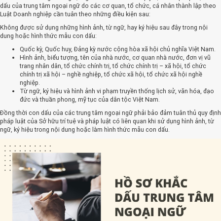
dấu của trung tâm ngoại ngữ do các cơ quan, tổ chức, cá nhân thành lập theo
Luật Doanh nghiệp cần tuân theo những điều kiện sau:
Không được sử dụng những hình ảnh, từ ngữ, hay ký hiệu sau đây trong nội
dung hoặc hình thức mẫu con dấu:
Quốc kỳ, Quốc huy, Đảng kỳ nước cộng hòa xã hội chủ nghĩa Việt Nam.
Hình ảnh, biểu tượng, tên của nhà nước, cơ quan nhà nước, đơn vị vũ
trang nhân dân, tổ chức chính trị, tổ chức chính trị – xã hội, tổ chức
chính trị xã hội – nghề nghiệp, tổ chức xã hội, tổ chức xã hội nghề
nghiệp.
Từ ngữ, ký hiệu và hình ảnh vi phạm truyền thống lịch sử, văn hóa, đạo
đức và thuần phong, mỹ tục của dân tộc Việt Nam.
Đồng thời con dấu của các trung tâm ngoại ngữ phải bảo đảm tuân thủ quy định
pháp luật của Sở hữu trí tuệ và pháp luật có liên quan khi sử dụng hình ảnh, từ
ngữ, ký hiệu trong nội dung hoặc làm hình thức mẫu con dấu.