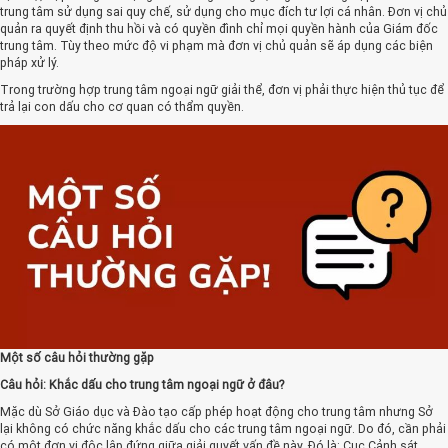
trung tâm sử dụng sai quy chế, sử dụng cho mục đích tư lợi cá nhân. Đơn vị chủ
quản ra quyết định thu hồi và có quyền đình chỉ mọi quyền hành của Giám đốc
trung tâm. Tùy theo mức độ vi phạm mà đơn vị chủ quản sẽ áp dụng các biện
pháp xử lý.
Trong trường hợp trung tâm ngoại ngữ giải thể, đơn vị phải thực hiện thủ tục để
trả lại con dấu cho cơ quan có thẩm quyền.
Một số câu hỏi thường gặp
Câu hỏi: Khắc dấu cho trung tâm ngoại ngữ ở đâu?
Mặc dù Sở Giáo dục và Đào tạo cấp phép hoạt động cho trung tâm nhưng Sở
lại không có chức năng khắc dấu cho các trung tâm ngoại ngữ. Do đó, cần phải
có một đơn vị độc lập đứng giữa giải quyết vấn đề này. Đó là: Cục Cảnh sát