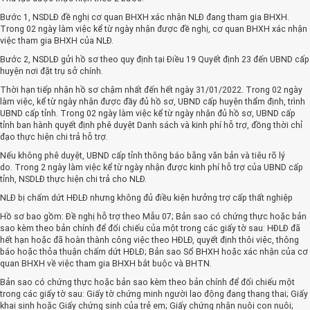
Bước 1, NSDLĐ đề nghị cơ quan BHXH xác nhận NLĐ đang tham gia BHXH.
Trong 02 ngày làm việc kể từ ngày nhận được đề nghị, cơ quan BHXH xác nhận
việc tham gia BHXH của NLĐ.
Bước 2, NSDLĐ gửi hồ sơ theo quy định tại Điều 19 Quyết định 23 đến UBND cấp
huyện nơi đặt trụ sở chính.
Thời hạn tiếp nhận hồ sơ chậm nhất đến hết ngày 31/01/2022. Trong 02 ngày
làm việc, kể từ ngày nhận được đầy đủ hồ sơ, UBND cấp huyện thẩm định, trình
UBND cấp tỉnh. Trong 02 ngày làm việc kể từ ngày nhận đủ hồ sơ, UBND cấp
tỉnh ban hành quyết định phê duyệt Danh sách và kinh phí hỗ trợ, đồng thời chỉ
đạo thực hiện chi trả hỗ trợ.
Nếu không phê duyệt, UBND cấp tỉnh thông báo bằng văn bản và tiêu rõ lý
do. Trong 2 ngày làm việc kể từ ngày nhận được kinh phí hỗ trợ của UBND cấp
tỉnh, NSDLĐ thực hiện chi trả cho NLĐ.
NLĐ bị chấm dứt HĐLĐ nhưng không đủ điều kiện hưởng trợ cấp thất nghiệp
Hồ sơ bao gồm: Đề nghị hỗ trợ theo Mẫu 07; Bản sao có chứng thực hoặc bản
sao kèm theo bản chính để đối chiếu của một trong các giấy tờ sau: HĐLĐ đã
hết hạn hoặc đã hoàn thành công việc theo HĐLĐ, quyết định thôi việc, thông
báo hoặc thỏa thuận chấm dứt HĐLĐ; Bản sao Sổ BHXH hoặc xác nhận của cơ
quan BHXH về việc tham gia BHXH bắt buộc và BHTN.
Bản sao có chứng thực hoặc bản sao kèm theo bản chính để đối chiếu một
trong các giấy tờ sau: Giấy tờ chứng minh người lao động đang thang thai; Giấy
khai sinh hoặc Giấy chứng sinh của trẻ em; Giấy chứng nhận nuôi con nuôi;