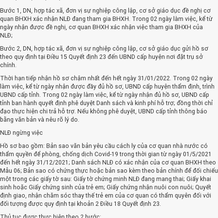
Bước 1, DN, hợp tác xã, đơn vị sự nghiệp công lập, cơ sở giáo dục đề nghị cơ
quan BHXH xác nhận NLĐ đang tham gia BHXH. Trong 02 ngày làm việc, kể từ
ngày nhận được đề nghị, cơ quan BHXH xác nhận việc tham gia BHXH của
NLĐ;
Bước 2, DN, hợp tác xã, đơn vị sự nghiệp công lập, cơ sở giáo dục gửi hồ sơ
theo quy định tại Điều 15 Quyết định 23 đến UBND cấp huyện nơi đặt trụ sở
chính.
Thời hạn tiếp nhận hồ sơ chậm nhất đến hết ngày 31/01/2022. Trong 02 ngày
làm việc, kể từ ngày nhận được đầy đủ hồ sơ, UBND cấp huyện thẩm định, trình
UBND cấp tỉnh. Trong 02 ngày làm việc, kể từ ngày nhận đủ hồ sơ, UBND cấp
tỉnh ban hành quyết định phê duyệt Danh sách và kinh phí hỗ trợ; đồng thời chỉ
đạo thực hiện chi trả hỗ trợ. Nếu không phê duyệt, UBND cấp tỉnh thông báo
bằng văn bản và nêu rõ lý do.
NLĐ ngừng việc
Hồ sơ bao gồm: Bản sao văn bản yêu cầu cách ly của cơ quan nhà nước có
thẩm quyền để phòng, chống dịch Covid-19 trong thời gian từ ngày 01/5/2021
đến hết ngày 31/12/2021; Danh sách NLĐ có xác nhận của cơ quan BHXH theo
Mẫu 06; Bản sao có chứng thực hoặc bản sao kèm theo bản chính để đối chiếu
một trong các giấy tờ sau: Giấy tờ chứng minh NLĐ đang mang thai; Giấy khai
sinh hoặc Giấy chứng sinh của trẻ em; Giấy chứng nhận nuôi con nuôi; Quyết
định giao, nhận chăm sóc thay thế trẻ em của cơ quan có thẩm quyên đối với
đối tượng được quy định tại khoản 2 Điều 18 Quyết định 23.
Thủ tục được thực hiện theo 2 bước: