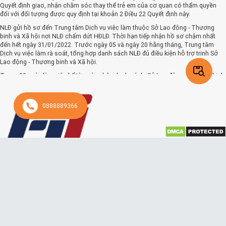
Quyết định giao, nhận chăm sóc thay thể trẻ em của cơ quan có thẩm quyền
đối với đối tượng được quy định tại khoản 2 Điều 22 Quyết định này.
NLĐ gửi hồ sơ đến Trung tâm Dịch vụ việc làm thuộc Sở Lao động - Thương
binh và Xã hội nơi NLĐ chấm dứt HĐLĐ. Thời hạn tiếp nhận hồ sơ chậm nhất
đến hết ngày 31/01/2022. Trước ngày 05 và ngày 20 hằng tháng, Trung tâm
Dịch vụ việc làm rà soát, tổng hợp danh sách NLĐ đủ điều kiện hỗ trợ trinh Sở
Lao động - Thương binh và Xã hội.
Trong 02 ngày làm việc kể từ ngày nhận danh sách, Sở Lao động - Thương binh
và Xã hội thẩm định, trình UBND cấp tỉnh. UBND cấp tỉnh phê duyệt danh sách
hỗ trợ, đồng thời chỉ đạo thực hiện chi trả hỗ trợ trong 03 ngày làm việc.
Trường hợp không phê duyệt, UBND cấp tỉnh trả lời bằng văn bản và nêu rõ lý
0888889366
do.
Một số văn bản mẫu tham khảo:
Hướng dẫn hồ sơ hưởng trợ cấp chính phủ - Nghị quyết 68:
- TẢI VỀ
Công văn đề nghị bảo hiểm xã hội xác nhận:
- TẢI VỀ
Biên bản thỏa thuận giữa Công ty với Công đoàn cơ sở:
- TẢI VỀ
Danh sách lao động tạm hoãn - Kèm thỏa thuận Công ty với Công đoàn:
- TẢI VỀ
Lê Tún Anh
Danh sách người lao động - Mẫu 05:
- TẢI VỀ
1838 ngày trước
Thông báo tạm hoãn Hợp đồng lao động - Công ty:
- TẢI VỀ
Theo dõi
Mẫu văn bản doanh nghiệp cần chuẩn bị:
Ban hành hướng dẫn thực hiện Nghị quyết 68/NQ-CP hỗ trợ người lao động và
người sử dụng lao động
Thông báo tạm hoãn Hợp đồng lao động trước thời hạn:
- TẢI VỀ
Nhằm sớm triển khai Nghị quyết số 68/NQ-CP về thực hiện một số chính sách
Mẫu phương án giảm lao động:
- TẢI VỀ