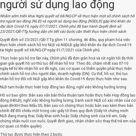
người sử dụng lao động
Nhằm sớm triển khai Nghị quyết số 68/NQ-CP về thực hiện một số chính sách hỗ
trợ người lao động (NLĐ) và người sử dụng lao động (NSDLĐ) gặp khó khăn do
đại dịch Covid-19, ngày 07/7/2021, Chính phủ đã ban hành Quyết định số
23/2021/QĐ-TTg hướng dẫn chi tiết các bước cần thiết thực hiện chính sách.
Quyết định số 23/2021/QĐ-TTg gồm 11 chương, 46 điều, quy phạm hóa việc
thực hiện chính sách hỗ trợ NLĐ và NSDLĐ gặp khó khăn do đại dịch Covid-19
tại Nghị quyết số 68/NQ-CP ngày 01/7/2021 của Chính phủ.
Thực hiện gói hỗ trợ lần này, Chính phủ đã đơn giản hoá và rút ngắn tối đa thời
gian giải quyết hồ sơ thủ tục để nhận hỗ trợ. Theo đó, chậm nhất sau 07-10
ngày kể từ khi nhận hồ sơ đề nghị, các cơ quan có thẩm quyền phải thực hiện
chính sách hỗ trợ cho người dân, doanh nghiệp (DN). Cụ thể, hồ sơ, thủ tục
nhận hỗ trợ đối với NLĐ gặp khó khăn do Covid-19 được thực hiện như sau:
NLĐ tạm hoãn thực hiện hợp đồng lao động, nghỉ việc không hưởng lương
Hồ sơ bao gồm: Bản sao văn bản thỏa thuận tạm hoãn thực hiện Hợp đồng lao
động (HĐLĐ), nghỉ việc không hưởng lương; Danh sách NLĐ có xác nhận của cơ
quan BHXH theo Mẫu 05; Bản sao có chứng thực hoặc bản sao kèm theo bản
chính để đối chiếu một trong các giấy tờ theo quy định (Giấy tờ chứng minh
NLĐ đang mang thai; Giấy khai sinh hoặc Giấy chứng sinh của trẻ em; Giấy
chứng nhận nuôi con nuôi; Quyết định giao, nhận chăm sóc thay thế trẻ em của
cơ quan có thẩm quyền).
Thủ tục được thực hiện theo 2 bước: