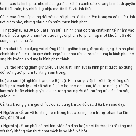
Cảnh cáo là hình phạt nhẹ nhất, người bị kết án cảnh cáo không bị mất đi quyền
lợi thiết thân, tuy nhiên họ chịu sự tổn thất về tinh thần.
Cảnh cáo được áp dụng đối với người phạm tội ít nghiêm trọng và có nhiều tình
tiết giảm nhẹ, nhưng chưa đến mức miễn hình phạt;
– Phạt tiền (Điều 30 Bộ luật Hình sự) là hình phạt có tính chất kinh tế, nhằm vào
tài sản của người phạm tội, buộc người phạm tội phải nộp một khoản tiền để
sung quỹ nhà nước.
Hình phạt tiền áp dụng với những tội ít nghiêm trọng, được áp dụng là hình phạt
chính khi có điều luật quy định. Ngoài ra phạt tiền được áp dụng là hình phạt bổ
sng khi không áp dụng là hình phạt chính.
– Cải tạo không giam giữ (Điều 31 Bộ luật Hình sự) là hình phạt được áp dụng
đối với người phạm tội ít nghiêm trọng,
hoặc phạm tội nghiêm trọng do Bộ luật Hình sự quy định, xét thấy không cần
thiết phải cách ly khỏi xã hội mà giao họ cho cơ quan, tổ chức nơi người đó
làm việc hoặc chính quyền địa phương nơi người đó thường trú để giám sát,
giáo dục.
Cải tạo không giam giữ chỉ được áp dụng khi có đủ các điều kiện sau đây:
+ Người bị kết án về tội ít nghiêm trọng hoặc tội nghiêm trọng, phạm tội lần
đầu, đã hối cải.
+ Người bị kết án phải có nơi làm việc ổn định hoặc nơi thường trú rõ ràng mà
xét thấy không cần thiết phải cách ly họ khỏi xã hội.