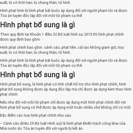
xuất; tù có thời hạn; tù chung thân; tử hình.
Hình phạt hính là hình phạt bắt buộc áp dụng đối với người phạm tội và được
Tòa án tuyên độc lập đối với mỗi tội phạm cụ thể.
Hình phạt bổ sung là gì
Theo quy định tại Khoản 1 điều 32 Bộ luật hình sự 2015 thì hình phạt chính
được quy định bao gồm:
Hình phạt chính bao gồm: cảnh cáo; phạt tiền; cải tạo không giam giữ; trục
xuất; tù có thời hạn; tù chung thân; tử hình.
Hình phạt hính là hình phạt bắt buộc áp dụng đối với người phạm tội và được
Tòa án tuyên độc lập đối với mỗi tội phạm cụ thể.
Hình phạt bổ sung là gì
Hình phạt bổ sung, là hình phạt có tính chất hỗ trợ cho hình phạt chính, hình
phạt bổ sung không được áp dụng độc lập mà chỉ được áp dụng kèm theo hình
phạt chính.
Nếu như đối với mỗi tội phạm chỉ được áp dụng một hình phạt chình đối với
hình phạt bổ sung có thể được áp dụng một hoặc nhiều chứ không chỉ có một.
Đặc điểm các loại hình phạt chính như sau:
– Cảnh cáo (Điều 29 Bộ luật Hình sự) là hình phạt khiển trách công khai của
Nhà nước do Tòa án tuyên đối với người bị kết án.