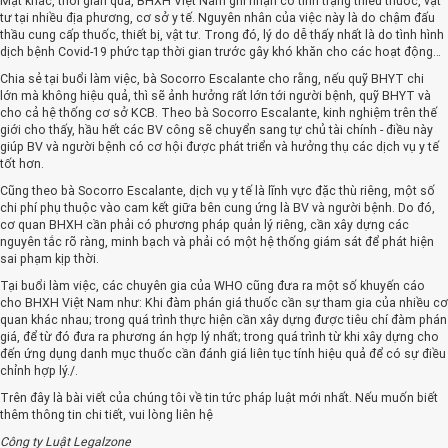
Mặt khác, thời gian qua, BHXH Việt Nam ghi nhận có tình trạng thiếu thuốc, vật
tư tại nhiều địa phương, cơ sở y tế. Nguyên nhân của việc này là do chậm đấu
thầu cung cấp thuốc, thiết bị, vật tư. Trong đó, lý do dễ thấy nhất là do tình hình
dịch bệnh Covid-19 phức tạp thời gian trước gây khó khăn cho các hoạt động…
Chia sẻ tại buổi làm việc, bà Socorro Escalante cho rằng, nếu quỹ BHYT chi
lớn mà không hiệu quả, thì sẽ ảnh hưởng rất lớn tới người bệnh, quỹ BHYT và
cho cả hệ thống cơ sở KCB. Theo bà Socorro Escalante, kinh nghiệm trên thế
giới cho thấy, hầu hết các BV công sẽ chuyển sang tự chủ tài chính - điều này
giúp BV và người bệnh có cơ hội được phát triển và hưởng thụ các dịch vụ y tế
tốt hơn.
Cũng theo bà Socorro Escalante, dịch vụ y tế là lĩnh vực đặc thù riêng, một số
chi phí phụ thuộc vào cam kết giữa bên cung ứng là BV và người bệnh. Do đó,
cơ quan BHXH cần phải có phương pháp quản lý riêng, cần xây dựng các
nguyên tắc rõ ràng, minh bạch và phải có một hệ thống giám sát để phát hiện
sai phạm kịp thời.
Tại buổi làm việc, các chuyên gia của WHO cũng đưa ra một số khuyến cáo
cho BHXH Việt Nam như: Khi đàm phán giá thuốc cần sự tham gia của nhiều cơ
quan khác nhau; trong quá trình thực hiện cần xây dựng được tiêu chí đàm phán
giá, để từ đó đưa ra phương án hợp lý nhất; trong quá trình từ khi xây dựng cho
đến ứng dụng danh mục thuốc cần đánh giá liên tục tính hiệu quả để có sự điều
chỉnh hợp lý./.
Trên đây là bài viết của chúng tôi về tin tức pháp luật mới nhất. Nếu muốn biết
thêm thông tin chi tiết, vui lòng liên hệ
Công ty Luật Legalzone