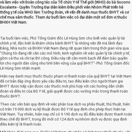
và làm việc với Đoàn công tác của Tổ chức Y tế Thế giới (WHO) do bà Socorro
Escalante - Quyền Trưởng Đại diện kiêm Điều phối viên Nhóm Phát triển hệ
thống y tế của WHO làm Trưởng đoàn, về vấn đề danh mục thuốc BHYT và cơ
chế mua sắm thuốc. Tham dự buổi làm việc có đại diện một số đơn vị thuộc
BHXH Việt Nam.
Tại buổi làm việc, Phó Tổng Giám đốc Lê Hùng Sơn cho biết việc quản lý tài
chính y tế, đặc biệt là khám chữa bệnh BHYT là những vấn đề mà lãnh đạo
Đảng, Nhà nước và BHXH Việt Nam đang rất quan tâm trong thời gian vừa qua.
“Chúng tôi đang rất cần các mô hình, kinh nghiệm về việc quản lý tài chính y tế,
gồm cả thu và chi tại BV công. Điều này rất cần minh bạch để đảm bảo quyền
lợi cho người dân cũng như tính bền vững của quỹ BHYT”- Phó Tổng Giám đốc
Lê Hùng Sơn nhấn mạnh.
Hiện nay danh mục thuốc thuộc phạm vi thanh toán của quỹ BHYT tại Việt Nam
đã cơ bản đáp ứng được yêu cầu điều trị, tạo điều kiện cho người tham gia
BHYT được tiếp cận được các thuốc mới phù hợp với các hướng dẫn chẩn
đoán và điều trị của Bộ Y tế, giải quyết được các vướng mắc trong thanh toán
thuốc BHYT.
Theo các văn bản quy định về việc phân loại dịch vụ phẫu thuật, thủ thuật, hiện
có trên 19.000 dịch vụ kỹ thuật được Bộ Y tế quy định cho phép thực hiện tại
Việt Nam. Tuy nhiên, hiện nay chỉ có 9.190 dịch vụ đủ điều kiện được thanh toán
theo chế độ BHYT, trong đó mới có 124 dịch vụ/nhóm dịch vụ được quy định
điều kiện tỷ lệ thanh toán.