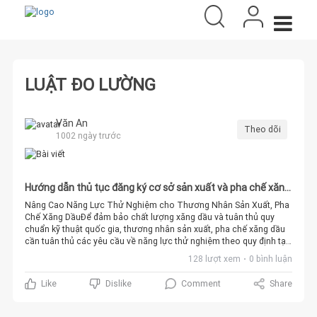
LUẬT ĐO LƯỜNG
Văn An
Theo dõi
1002 ngày trước
Hướng dẫn thủ tục đăng ký cơ sở sản xuất và pha chế xăng
dầu
Nâng Cao Năng Lực Thử Nghiệm cho Thương Nhân Sản Xuất, Pha
Chế Xăng DầuĐể đảm bảo chất lượng xăng dầu và tuân thủ quy
chuẩn kỹ thuật quốc gia, thương nhân sản xuất, pha chế xăng dầu
cần tuân thủ các yêu cầu về năng lực thử nghiệm theo quy định tại
khoản 4 của Điều 13 trong Thông tư 15/2015/TT-BKHCN. Dưới đây
128 lượt xem
0 bình luận
là các quy định chi tiết:Trang Thiết Bị Thử Nghiệm:Phải sở hữu đủ
trang thiết bị thử nghiệm để kiểm tra và thử nghiệm các chỉ tiêu
Comment
Share
Like
Dislike
chất lượng xăng dầu theo Quy chuẩn kỹ thuật quốc gia QCVN
1:2015/BKHCN.Xây dựng, áp dụng, và duy trì hệ thống quản lý chất
lượng đối với phòng thử nghiệm theo Tiêu chuẩn quốc gia TCVN