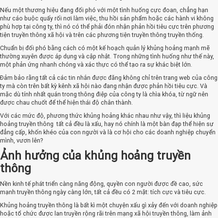
Nếu một thương hiệu đang đối phó với một tình huống cực đoan, chẳng hạn
như cáo buộc quấy rối nơi làm việc, thu hồi sản phẩm hoặc các hành vi không
phù hợp tại công ty, thì nó có thể phải đón nhận phản hồi tiêu cực trên phương
tiện truyền thông xã hội và trên các phương tiện truyền thông truyền thống.
Chuẩn bị đối phó bằng cách có một kế hoạch quản lý khủng hoảng mạnh mẽ
thường xuyên được áp dụng và cập nhật. Trong những tình huống như thế này,
một phản ứng nhanh chóng và xác thực có thể tạo ra sự khác biệt lớn.
Đảm bảo rằng tất cả các tin nhắn được đăng không chỉ trên trang web của công
ty mà còn trên bất kỳ kênh xã hội nào đang nhận được phản hồi tiêu cực. Và
mặc dù tính nhất quán trong thông điệp của công ty là chìa khóa, từ ngữ nên
được chau chuốt để thể hiện thái độ chân thành.
Với các mức độ, phương thức khủng hoảng khác nhau như vậy, thì liệu khủng
hoảng truyền thông tất cả đều là xấu, hay nó chính là một bàn đạp thể hiện sự
đẳng cấp, khốn khéo của con người và là cơ hội cho các doanh nghiệp chuyển
mình, vươn lên?
Ảnh hưởng của khủng hoảng truyền
thông
Nền kinh tế phát triển càng năng động, quyền con người được đề cao, sức
mạnh truyền thông ngày càng lớn, tất cả đều có 2 mặt: tích cực và tiêu cực.
Khủng hoảng truyền thông là bất kì một chuyện xấu gì xảy đến với doanh nghiệp
hoặc tổ chức được lan truyền rộng rãi trên mạng xã hội truyền thông, làm ảnh