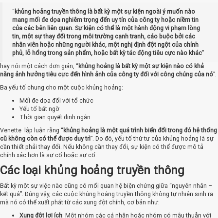
“
khủng hoảng truyền thông là bất kỳ một sự kiện ngoài ý muốn nào
mang mối đe dọa nghiêm trọng đến uy tín của công ty hoặc niềm tin
của các bên liên quan. Sự kiện có thể là một hành động vi phạm lòng
tin, một sự thay đổi trong môi trường cạnh tranh, cáo buộc bởi các
nhân viên hoặc những người khác, một nghị định đột ngột của chính
phủ, lỗ hổng trong sản phẩm, hoặc bất kỳ tác động tiêu cực nào khác
”
hay nói một cách đơn giản, “
khủng hoảng là bất kỳ một sự kiện nào có khả
năng ảnh hưởng tiêu cực đến hình ảnh của công ty đối với công chúng của nó
”.
Ba yếu tố chung cho một cuộc khủng hoảng:
Mối đe dọa đối với tổ chức
Yếu tố bất ngờ
Thời gian quyết định ngắn
Venette lập luận rằng “
khủng hoảng là một quá trình biến đổi trong đó hệ thống
cũ không còn có thể được duy trì
”. Do đó, yếu tố thứ tư của khủng hoảng là sự
cần thiết phải thay đổi. Nếu không cần thay đổi, sự kiện có thể được mô tả
chính xác hơn là sự cố hoặc sự cố.
Các loại khủng hoảng truyền thông
Bất kỳ một sự việc nào cũng có mối quan hệ biện chứng giữa “nguyên nhân –
kết quả”. Đúng vậy, các cuộc khủng hoảng truyền thông không tự nhiên sinh ra
mà nó có thể xuất phát từ các xung đột chính, cơ bản như:
Xung đột lợi ích
: Một nhóm các cá nhân hoặc nhóm có mâu thuẫn với