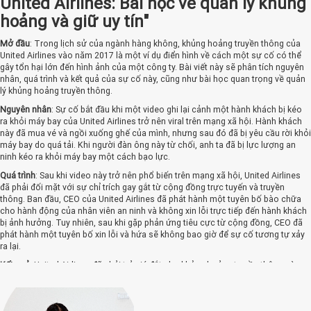
United Airlines: Bài học về quản lý khủng
hoảng và giữ uy tín"
Mở đầu
: Trong lịch sử của ngành hàng không, khủng hoảng truyền thông của
United Airlines vào năm 2017 là một ví dụ điển hình về cách một sự cố có thể
gây tổn hại lớn đến hình ảnh của một công ty. Bài viết này sẽ phân tích nguyên
nhân, quá trình và kết quả của sự cố này, cũng như bài học quan trọng về quản
lý khủng hoảng truyền thông.
Nguyên nhân
: Sự cố bắt đầu khi một video ghi lại cảnh một hành khách bị kéo
ra khỏi máy bay của United Airlines trở nên viral trên mạng xã hội. Hành khách
này đã mua vé và ngồi xuống ghế của mình, nhưng sau đó đã bị yêu cầu rời khỏi
máy bay do quá tải. Khi người đàn ông này từ chối, anh ta đã bị lực lượng an
ninh kéo ra khỏi máy bay một cách bạo lực.
Quá trình
: Sau khi video này trở nên phổ biến trên mạng xã hội, United Airlines
đã phải đối mặt với sự chỉ trích gay gắt từ cộng đồng trực tuyến và truyền
thông. Ban đầu, CEO của United Airlines đã phát hành một tuyên bố bào chữa
cho hành động của nhân viên an ninh và không xin lỗi trực tiếp đến hành khách
bị ảnh hưởng. Tuy nhiên, sau khi gặp phản ứng tiêu cực từ cộng đồng, CEO đã
phát hành một tuyên bố xin lỗi và hứa sẽ không bao giờ để sự cố tương tự xảy
ra lại.
Kết quả
: United Airlines đã phải trả giá đắt cho khủng hoảng truyền thông này.
Giá cổ phiếu của hãng đã giảm sút, và hãng đã mất đi sự tin tưởng của khách
hàng. Tuy nhiên, sau khi xin lỗi và thực hiện các biện pháp cải thiện, hãng đã
dần khôi phục lại uy tín của mình.