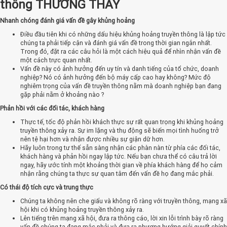
thông THƯỜNG THẤY
Nhanh chóng đánh giá vấn đề gây khủng hoảng
Điều đầu tiên khi có những dấu hiệu khủng hoảng truyền thông là lập tức
chúng ta phải tiếp cận và đánh giá vấn đề trong thời gian ngắn nhất.
Trong đó, đặt ra các câu hỏi là một cách hiệu quả để nhìn nhận vấn đề
một cách trực quan nhất.
Vấn đề này có ảnh hưởng đến uy tín và danh tiếng của tổ chức, doanh
nghiệp? Nó có ảnh hưởng đến bộ máy cấp cao hay không? Mức độ
nghiêm trọng của vấn đề truyền thông nằm mà doanh nghiệp bạn đang
gặp phải nằm ở khoảng nào ?
Phản hồi với các đối tác, khách hàng
Thực tế, tốc độ phản hồi khách thực sự rất quan trọng khi khủng hoảng
truyền thông xảy ra. Sự im lặng và thụ động sẽ biến mọi tình huống trở
nên tệ hại hơn và nhận được nhiều sự giận dữ hơn.
Hãy luôn trong tư thế sẵn sàng nhận các phàn nàn từ phía các đối tác,
khách hàng và phản hồi ngay lập tức. Nếu bạn chưa thể có câu trả lời
ngay, hãy ước tính một khoảng thời gian về phía khách hàng để họ cảm
nhận rằng chúng ta thực sự quan tâm đến vấn đề họ đang mắc phải.
Có thái độ tích cực và trung thực
Chúng ta không nên che giấu và không rõ ràng với truyền thông, mạng xã
hội khi có khủng hoảng truyền thông xảy ra.
Lên tiếng trên mạng xã hội, đưa ra thông cáo, lời xin lỗi trình bày rõ ràng
vấn đề chúng ta đang mắc phải và đưa ra phương hướng giải quyết chính