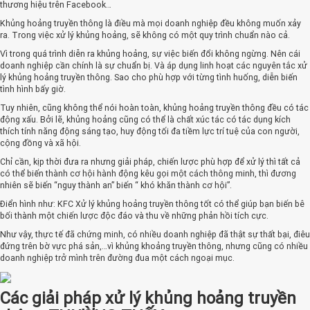
thương hiệu trên Facebook…
Khủng hoảng truyền thông là điều mà mọi doanh nghiệp đều không muốn xảy
ra. Trong việc xử lý khủng hoảng, sẽ không có một quy trình chuẩn nào cả.
Vì trong quá trình diễn ra khủng hoảng, sự việc biến đổi không ngừng. Nên cái
doanh nghiệp cần chính là sự chuẩn bị. Và áp dụng linh hoạt các nguyên tắc xử
lý khủng hoảng truyền thông. Sao cho phù hợp với từng tình huống, diễn biến
tình hình bấy giờ.
Tuy nhiên, cũng không thể nói hoàn toàn, khủng hoảng truyền thông đều có tác
động xấu. Bởi lẽ, khủng hoảng cũng có thể là chất xúc tác có tác dụng kích
thích tính năng động sáng tạo, huy động tối đa tiềm lực trí tuệ của con người,
cộng đồng và xã hội.
Chỉ cần, kịp thời đưa ra nhưng giải pháp, chiến lược phù hợp để xử lý thì tất cả
có thể biến thành cơ hội hành động kêu gọi một cách thông minh, thì đương
nhiên sẽ biến “nguy thành an” biến “ khó khăn thành cơ hội”.
Điển hình như: KFC Xử lý khủng hoảng truyền thông tốt có thể giúp bạn biến bê
bối thành một chiến lược độc đáo và thu về những phản hồi tích cực.
Như vậy, thực tế đã chứng minh, có nhiều doanh nghiệp đã thật sự thất bại, điêu
đứng trên bờ vực phá sản,…vì khủng khoảng truyền thông, nhưng cũng có nhiều
doanh nghiệp trở mình trên đường đua một cách ngoại mục.
Các giải pháp xử lý khủng hoảng truyền