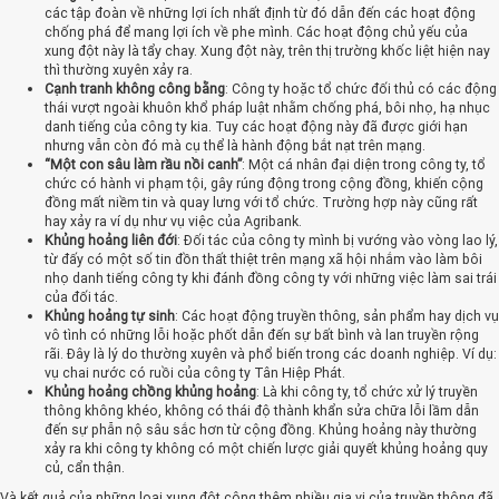
các tập đoàn về những lợi ích nhất định từ đó dẫn đến các hoạt động
chống phá để mang lợi ích về phe mình. Các hoạt động chủ yếu của
xung đột này là tẩy chay. Xung đột này, trên thị trường khốc liệt hiện nay
thì thường xuyên xảy ra.
Cạnh tranh không công bằng
: Công ty hoặc tổ chức đối thủ có các động
thái vượt ngoài khuôn khổ pháp luật nhằm chống phá, bôi nhọ, hạ nhục
danh tiếng của công ty kia. Tuy các hoạt động này đã được giới hạn
nhưng vẫn còn đó mà cụ thể là hành động bắt nạt trên mạng.
“Một con sâu làm rầu nồi canh”
: Một cá nhân đại diện trong công ty, tổ
chức có hành vi phạm tội, gây rúng động trong cộng đồng, khiến cộng
đồng mất niềm tin và quay lưng với tổ chức. Trường hợp này cũng rất
hay xảy ra ví dụ như vụ việc của Agribank.
Khủng hoảng liên đới
: Đối tác của công ty mình bị vướng vào vòng lao lý,
từ đấy có một số tin đồn thất thiệt trên mạng xã hội nhắm vào làm bôi
nhọ danh tiếng công ty khi đánh đồng công ty với những việc làm sai trái
của đối tác.
Khủng hoảng tự sinh
: Các hoạt động truyền thông, sản phẩm hay dịch vụ
vô tình có những lỗi hoặc phốt dẫn đến sự bất bình và lan truyền rộng
rãi. Đây là lý do thường xuyên và phổ biến trong các doanh nghiệp. Ví dụ:
vụ chai nước có ruồi của công ty Tân Hiệp Phát.
Khủng hoảng chồng khủng hoảng
: Là khi công ty, tổ chức xử lý truyền
thông không khéo, không có thái độ thành khẩn sửa chữa lỗi lầm dẫn
đến sự phẫn nộ sâu sắc hơn từ cộng đồng. Khủng hoảng này thường
xảy ra khi công ty không có một chiến lược giải quyết khủng hoảng quy
củ, cẩn thận.
Và kết quả của những loại xung đột cộng thêm nhiều gia vị của truyền thông đã