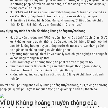
là phương pháp để trấn an khách hàng, đối tác đồng thời nhận được sự
thông cảm của dư luận.
Như CMO Will McInnes của Brandwatch từng nói: “Chiến dịch có thể sẽ
sai. Các thông điệp được kiểm tra trong nhóm sẽ không hiệu quả.
Nhân viên sẽ không hành động đúng. Nhưng người tiêu dùng sẽ chấp
nhận lỗi lầm khi nhận được những phản hồi phù hợp.”
Xây dựng quy trình bài bản đề phòng khủng hoảng truyền thông
Người ta vẫn thường nói: “Phòng bệnh hơn chữa bệnh.” Cách tốt nhất để
xử lý khủng hoảng truyền thông là tiêu diệt triệt để những lối mòn có thể
dẫn đến khủng hoảng truyền thông trước khi nó xảy ra. Có những cách
để ngăn chặn khủng hoảng truyền thông như:
Xây dựng một đội ngũ thiết kế và quản lý web chuyên nghiệp để đăng tải
và cập nhập thông tin kịp thời
Kiểm soát chặt chẽ những thông tin phát tán trên mạng xã hội.
Cẩn thận kiểm tra tất cả những sản phẩm truyền thông (viral videos,
photos…) trước khi tạo chiến dịch truyền thông.
Không nên quảng cáo quá xa vời thực tế, lố lăng về chất lượng doanh
nghiệp.
Có rất nhiều phương pháp xử lý khủng hoảng truyền thông, sự lựa chọn phương
pháp giải quyết phù hợp là rất quan trọng nó quyết định đến sự thành bại.
VÍ DỤ Khủng hoảng truyền thông của