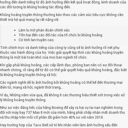
hưởng đến danh tiếng từ đó ảnh hưởng đến kết quả hoạt động, kinh doanh của
các đối tượng bị khủng hoảng tác động đến.
Khủng hoảng truyền thông thường kéo theo các cảm xúc tiêu cực không cần
thiết mà hệ quả mang lại rất nặng nề:
Làm lu mờ phán đoán chính xác.
Tổn hại đến các đối tác của tổ chức bị khủng hoảng.
Có tính lan truyền cao.
Tính chính trực và danh tiếng của công ty cũng sẽ bị ảnh hưởng rõ nét phụ
thuộc vào hành động của họ. Việc giải quyết kịp thời các khủng hoảng truyền
thông là một bài toán khó của mọi ban ngành tổ chức.
Khi gặp phải khủng hoảng, các cấp lãnh đạo, phòng ban nên có sự đối thoại
nhanh chóng, rõ ràng để từ đó có thể giải quyết hiệu quả khủng hoảng, đặc biệt
là khủng hoảng truyền thông xã hội.
Các ngành nghề dễ bị ảnh hưởng bởi khủng hoảng có thể kể đến thương mại
điện tử, mạng xã hội, ngành thời trang,..
Ví dụ, Những năm vừa qua, đã không ít các thương hiệu thiết sót trong việc xử
lý khủng hoảng truyền thông.
Như sự việc đáng tiếc của hãng Boeing để xảy ra hai vụ tai nạn nghiêm trọng
đối với máy bay 737 Max 8 mới của mình, hãng phải chấp nhận mất doanh thu
và thu nhập trên mỗi cổ phần đã giảm hơn 40% so với năm 2018.
Hay trường hợp của Taco Bell xử trí khi nhân viên làm ảnh hưởng xấu đến