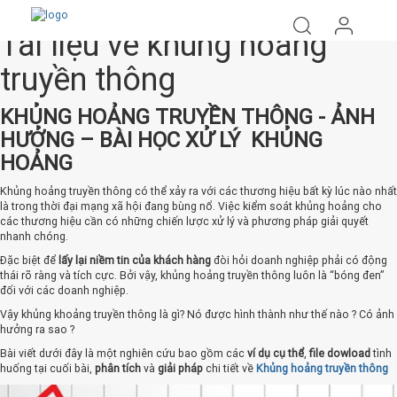
+1 More
Tài liệu về khủng hoảng
truyền thông
KHỦNG HOẢNG TRUYỀN THÔNG - ẢNH
HƯỞNG – BÀI HỌC XỬ LÝ KHỦNG
HOẢNG
Khủng hoảng truyền thông có thể xảy ra với các thương hiệu bất kỳ lúc nào nhất
là trong thời đại mạng xã hội đang bùng nổ. Việc kiểm soát khủng hoảng cho
các thương hiệu cần có những chiến lược xử lý và phương pháp giải quyết
nhanh chóng.
Đặc biệt để
lấy lại niềm tin của khách hàng
đòi hỏi doanh nghiệp phải có động
thái rõ ràng và tích cực. Bởi vậy, khủng hoảng truyền thông luôn là “bóng đen”
đối với các doanh nghiệp.
Vậy khủng khoảng truyền thông là gì? Nó được hình thành như thế nào ? Có ảnh
hưởng ra sao ?
Bài viết dưới đây là một nghiên cứu bao gồm các
ví dụ cụ thể
,
file dowload
tình
huống tại cuối bài,
phân tích
và
giải pháp
chi tiết về
Khủng hoảng truyền thông