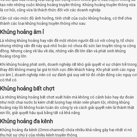
tạo nên những cuộc khủng hoảng truyền thông. Khủng hoảng truyền thông vừa
là cơ hội, cũng vừa là thách thức đối với các doanh nghiệp.
Căn cứ vào mức độ ảnh hưởng, tính chất của cuộc khủng hoảng, có thể chia
thành các loại khủng hoảng truyền thông như sau:
Khủng hoảng âm ỉ
Là những khủng hoảng hay vấn đề một nhóm người đã có với công ty, tổ chức
nhưng những vấn đề này quá nhỏ hoặc nó chưa đủ sức lan truyền rộng ra cộng
đồng. Nhưng càng về lâu về dài, những vấn đề lớn dần và phát sinh khủng
hoảng rộng lớn.
Khi khủng hoảng phát sinh, doanh nghiệp rất khó giải quyết vì sự chậm trễ trong
thay đổi không mang lại giá trị tích cực đến khách hàng. Khi phát sinh các nguy
cơ âm ỉ, doanh nghiệp nên có sự đánh giá suy xét từ đó chặn đứng các nguy cơ
có thể có.
Khủng hoảng bất chợt
Là những khủng hoảng bất chợt xuất hiện mà không có cảnh báo hay dự đoán
như một chai nước bị kém chất lượng hay nhân viên phạm tội, những khủng
hoảng này lỗi không hoàn toàn do công ty và cách giải quyết nên là thành thật
xin lỗi, giải quyết hậu quả bằng tất cả khả năng.
Khủng hoảng đa kênh
Khủng hoảng đa kênh (Omni-channel) chứa nhiều khả năng gây hại nhất vì nó
thu hút sự chú ý của nhiều kênh truyền thông.