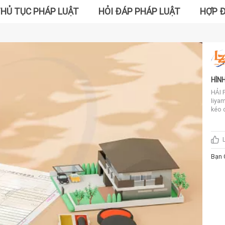
HỦ TỤC PHÁP LUẬT
HỎI ĐÁP PHÁP LUẬT
HỢP 
HÌN
HẢI 
Iiya
kéo 
Seik
Phòn
giám
kém,
của 
Bạn 
báo 
với 
đốc,
giám
chụp
rằng
nhân
đạo,