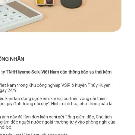
để x
đánh
đúng
nhà 
đúng
giám
nhất
kiến
việc 
pháp
088.
CÔNG NHÂN
thốn
Hữu,
ty TNHH Iiyama Seiki Việt Nam dán thông báo sa thải kèm
Việt Nam trong Khu công nghiệp VSIP ở huyện Thủy Huyên,
ngày 24/9.
iều kiện lao động cực kém, không có triển vọng cải thiện,
c quy định trong nội quy". Hình minh hoạ cho thông báo là
 ảnh này đã làm đơn kiến nghị gửi Tổng giám đốc, Chủ tịch
 giám đốc người nước ngoài thường tự ý vào phòng nghỉ của
nội bộ.