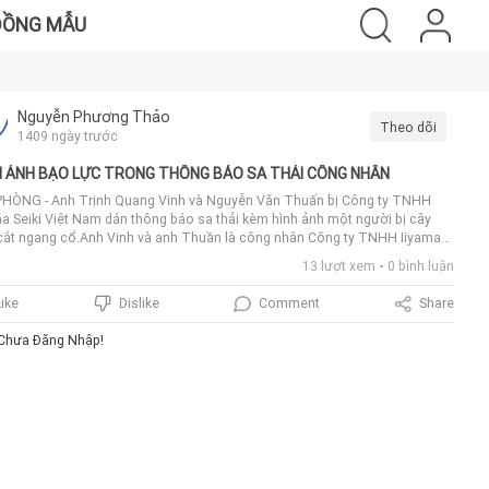
ĐỒNG MẪU
Nguyễn Phương Thảo
Theo dõi
1409 ngày trước
H ẢNH BẠO LỰC TRONG THÔNG BÁO SA THẢI CÔNG NHÂN
PHÒNG - Anh Trịnh Quang Vinh và Nguyễn Văn Thuấn bị Công ty TNHH
ma Seiki Việt Nam dán thông báo sa thải kèm hình ảnh một người bị cây
cắt ngang cổ.Anh Vinh và anh Thuần là công nhân Công ty TNHH Iiyama
i Việt Nam trong Khu công nghiệp VSIP ở huyện Thủy Huyên, TP Hải
13 lượt xem
0 bình luận
g, xin nghỉ việc từ 23/9. Công ty đồng ý cho nghỉ từ ngày 24/9.Chiều 23/9,
 đốc ký thông báo đã sa thải hai anh với lý do "điều kiện lao động cực
Comment
Share
Like
Dislike
 không có triển vọng cải thiện, không hoàn thành trách nhiệm công việc
người lao động được quy định trong nội quy". Hình minh hoạ cho thông
Chưa Đăng Nhập!
là một người bị cây kéo cắt ngang cổ.Nhiều công nhân không bằng lòng
nội dung thông báo và hình ảnh này đã làm đơn kiến nghị gửi Tổng giám
 Chủ tịch công đoàn của công ty. Trong đơn, các công nhân còn cho biết,
 đốc người nước ngoài thường tự ý vào phòng nghỉ của công nhân và
 ảnh vệ sinh của công nhân gửi lên các nhóm nội bộ.Các công nhân cho
, giám đốc đã chèn ép, đối xử không đúng pháp luật Việt Nam với công
.Ngày 26/9, đại diện Công đoàn Khu kinh tế Hải Phòng làm việc với lãnh
 công đoàn, đại diện người lao động Công ty TNHH Iiyama Seiki Việt Nam