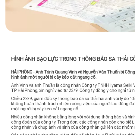
HÌNH ẢNH BẠO LỰC TRONG THÔNG BÁO SA THẢI 
HẢI PHÒNG - Anh Trịnh Quang Vinh và Nguyễn Văn Thuấn bị Công 
hình ảnh một người bị cây kéo cắt ngang cổ.
Anh Vinh và anh Thuần là công nhân Công ty TNHH Iiyama Seiki 
TP Hải Phòng, xin nghỉ việc từ 23/9. Công ty đồng ý cho nghỉ từ 
Chiều 23/9, giám đốc ký thông báo đã sa thải hai anh với lý do "đ
không hoàn thành trách nhiệm công việc của người lao động đượ
một người bị cây kéo cắt ngang cổ.
Nhiều công nhân không bằng lòng với nội dung thông báo và hình
công đoàn của công ty. Trong đơn, các công nhân còn cho biết,
công nhân và chụp ảnh vệ sinh của công nhân gửi lên các nhóm 