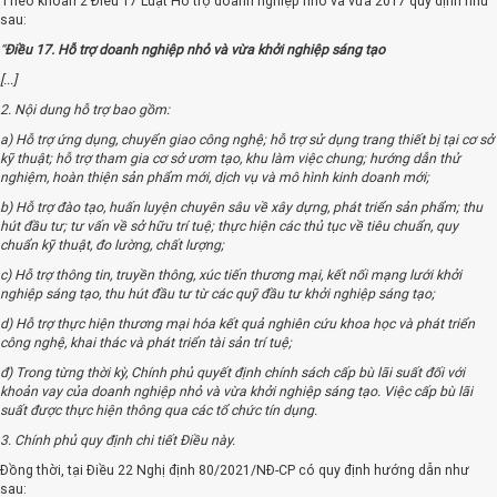
Theo khoản 2 Điều 17 Luật Hỗ trợ doanh nghiệp nhỏ và vừa 2017 quy định như
sau:
“
Điều 17. Hỗ trợ doanh nghiệp nhỏ và vừa khởi nghiệp sáng tạo
[...]
2. Nội dung hỗ trợ bao gồm:
a) Hỗ trợ ứng dụng, chuyển giao công nghệ; hỗ trợ sử dụng trang thiết bị tại cơ sở
kỹ thuật; hỗ trợ tham gia cơ sở ươm tạo, khu làm việc chung; hướng dẫn thử
nghiệm, hoàn thiện sản phẩm mới, dịch vụ và mô hình kinh doanh mới;
b) Hỗ trợ đào tạo, huấn luyện chuyên sâu về xây dựng, phát triển sản phẩm; thu
hút đầu tư; tư vấn về sở hữu trí tuệ; thực hiện các thủ tục về tiêu chuẩn, quy
chuẩn kỹ thuật, đo lường, chất lượng;
c) Hỗ trợ thông tin, truyền thông, xúc tiến thương mại, kết nối mạng lưới khởi
nghiệp sáng tạo, thu hút đầu tư từ các quỹ đầu tư khởi nghiệp sáng tạo;
d) Hỗ trợ thực hiện thương mại hóa kết quả nghiên cứu khoa học và phát triển
công nghệ, khai thác và phát triển tài sản trí tuệ;
đ) Trong từng thời kỳ, Chính phủ quyết định chính sách cấp bù lãi suất đối với
khoản vay của doanh nghiệp nhỏ và vừa khởi nghiệp sáng tạo. Việc cấp bù lãi
suất được thực hiện thông qua các tổ chức tín dụng.
3. Chính phủ quy định chi tiết Điều này.
Đồng thời, tại Điều 22 Nghị định 80/2021/NĐ-CP có quy định hướng dẫn như
sau: