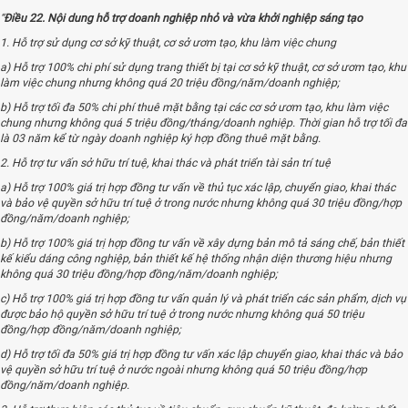
“
Điều 22. Nội dung hỗ trợ doanh nghiệp nhỏ và vừa khởi nghiệp sáng tạo
1. Hỗ trợ sử dụng cơ sở kỹ thuật, cơ sở ươm tạo, khu làm việc chung
a) Hỗ trợ 100% chi phí sử dụng trang thiết bị tại cơ sở kỹ thuật, cơ sở ươm tạo, khu
làm việc chung nhưng không quá 20 triệu đồng/năm/doanh nghiệp;
b) Hỗ trợ tối đa 50% chi phí thuê mặt bằng tại các cơ sở ươm tạo, khu làm việc
chung nhưng không quá 5 triệu đồng/tháng/doanh nghiệp. Thời gian hỗ trợ tối đa
là 03 năm kể từ ngày doanh nghiệp ký hợp đồng thuê mặt bằng.
2. Hỗ trợ tư vấn sở hữu trí tuệ, khai thác và phát triển tài sản trí tuệ
a) Hỗ trợ 100% giá trị hợp đồng tư vấn về thủ tục xác lập, chuyển giao, khai thác
và bảo vệ quyền sở hữu trí tuệ ở trong nước nhưng không quá 30 triệu đồng/hợp
đồng/năm/doanh nghiệp;
b) Hỗ trợ 100% giá trị hợp đồng tư vấn về xây dựng bản mô tả sáng chế, bản thiết
kế kiểu dáng công nghiệp, bản thiết kế hệ thống nhận diện thương hiệu nhưng
không quá 30 triệu đồng/hợp đồng/năm/doanh nghiệp;
c) Hỗ trợ 100% giá trị hợp đồng tư vấn quản lý và phát triển các sản phẩm, dịch vụ
được bảo hộ quyền sở hữu trí tuệ ở trong nước nhưng không quá 50 triệu
đồng/hợp đồng/năm/doanh nghiệp;
d) Hỗ trợ tối đa 50% giá trị hợp đồng tư vấn xác lập chuyển giao, khai thác và bảo
vệ quyền sở hữu trí tuệ ở nước ngoài nhưng không quá 50 triệu đồng/hợp
đồng/năm/doanh nghiệp.