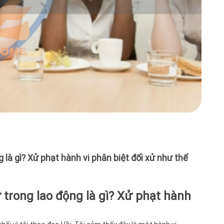
xuất 
làm 
xử.”T
tron
của 
hành
xử t
hành
nghi
Ngượ
việc
hoặc
trái
kỹ n
đào 
hẹn,
để t
bức 
g là gì? Xử phạt hành vi phân biệt đối xử như thế
làm 
dụng
tron
cấm 
như 
ử trong lao động là gì? Xử phạt hành
định
động
dụng