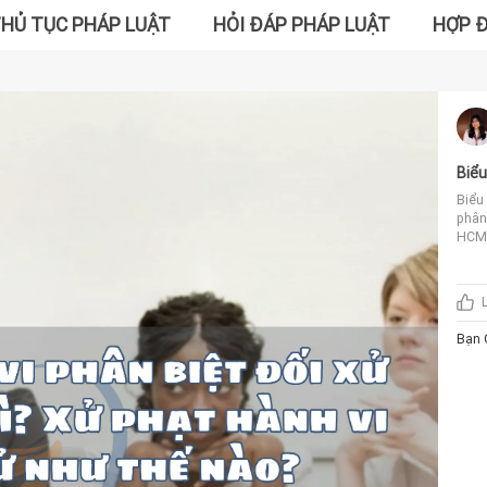
HỦ TỤC PHÁP LUẬT
HỎI ĐÁP PHÁP LUẬT
HỢP 
Biểu
hành
Biểu 
phân
HCM 
khôn
pháp 
hành
phân
biệt
Bạn 
về kh
ngữ[.
tiên
dân t
ngưỡn
nhiễ
của 
đẳng