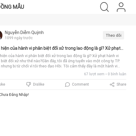
ĐỒNG MẪU
Nguyễn Diễm Quỳnh
Theo dõi
1099 ngày trước
 hiện của hành vi phân biệt đối xử trong lao động là gì? Xử phạt
 vi phân biệt đối xử như thế nào?
hiện của hành vi phân biệt đối xử trong lao động là gì? Xử phạt hành vi
 biệt đối xử như thế nào?Gần đây, tôi đã ứng tuyển vào một công ty TP.
nhưng bị từ chối vì tôi theo đạo Hồi. Tôi cảm thấy đây là một hành vi
g công bằng và ảnh hưởng đến quyền lợi của mình. Tôi muốn biết liệu
67 lượt xem
0 bình luận
luật có quy định gì về việc phân biệt đối xử trong lao động không và liệu
 vi này có bị cấm theo luật không? Nếu ai đó vi phạm quy định về không
Comment
Share
Like
Dislike
 biệt đối xử trong lao động, họ sẽ phải chịu hình phạt gì?Thế nào là phân
 đối xử trong lao độngTại khoản 8 Điều 3 Bộ luật Lao động 2019 quy định
Chưa Đăng Nhập!
ái niệm phân biệt đối xử trong lao động, cụ thể:“Điều 3. Giải thích từ
..]8. Phân biệt đối xử trong lao động là hành vi phân biệt, loại trừ hoặc ưu
 dựa trên chủng tộc, màu da, nguồn gốc quốc gia hoặc nguồn gốc xã hội,
ộc, giới tính, độ tuổi, tình trạng thai sản, tình trạng hôn nhân, tôn giáo, tín
g, chính kiến, khuyết tật, trách nhiệm gia đình hoặc trên cơ sở tình trạng
m HIV hoặc vì lý do thành lập, gia nhập và hoạt động công đoàn, tổ chức
người lao động tại doanh nghiệp có tác động làm ảnh hưởng đến bình
 về cơ hội việc làm hoặc nghề nghiệp.Việc phân biệt, loại trừ hoặc ưu tiên