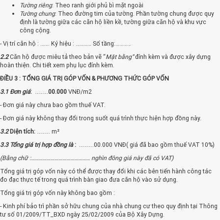
Tường riêng
: Theo ranh giới phủ bì mặt ngoài
Tường chung
: Theo đường tim của tường. Phần tường chung được quy
định là tường giữa các căn hộ liền kề, tường giữa căn hộ và khu vực
công cộng.
- Vị trí căn hộ : ……. Ký hiệu : ………… Số tầng:…………
2.2
Căn hộ được miêu tả theo bản vẽ “
Mặt bằng”
đính kèm và được xây dựng
hoàn thiện. Chi tiết xem phụ lục đính kèm.
ĐIỀU 3 : TỔNG GIÁ TRỊ GÓP VỐN & PHƯƠNG THỨC GÓP VỐN
3.1
Đơn giá
:
……….
00.000
VNĐ/m2
- Đơn giá này chưa bao gồm thuế VAT.
- Đơn giá này không thay đổi trong suốt quá trình thực hiện hợp đồng này.
3.2
Diện tích:
………. m²
3.3
Tổng giá trị hợp đồng là
:
………..00.000 VNĐ( giá đã bao gồm thuế VAT 10%)
(Bằng chữ :……………………………………… nghìn đông giá này đã có VAT)
Tổng giá trị góp vốn này có thể được thay đổi khi các bên tiến hành công tác
đo đạc thực tế trong quá trình bàn giao đưa căn hộ vào sử dụng.
Tổng giá trị góp vốn này không bao gồm :
- Kinh phí bảo trì phần sở hữu chung của nhà chung cư theo quy định tại Thông
tư số 01/2009/TT_BXD ngày 25/02/2009 của Bộ Xây Dựng.