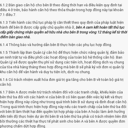
6.1.2 Bàn giao căn hộ cho bên B theo đúng thời hạn và điều kiện quy định tại
điều 4 ở trên, bảo hành căn hộ theo thỏa thuận trong hợp đồng này tại khoản
7.1 điều 7.
6.1.3 Tiến hành các thủ tục pháp lý cần thiết theo quy định của pháp luật hiện
hành để bên B được cấp giấy chủ quyền nhà ở,
bên A cam kết hoàn tất thủ tục
cấp giấy chứng nhận quyền sở hữu nhà cho bên B trong vòng 12 tháng kể từ thời
điểm bàn giao nhà.
6.1.4 Thông báo và hướng dẫn bên B thực hiện các phụ lục hợp đồng.
6.1.5 Thành lập Ban Quản Lý căn hộ để thực hiện chức năng quản lý, đảm bảo
an ninh trật tự và điều phối các hoạt động của toàn bộ hệ thống căn hộ. Ban
Quản Lý sẽ được quyền thu phí sử dụng các tiện ích, hoạt động dịch vụ chung
của tòa nhà hàng tháng theo hợp đồng mà bên B sẽ phải ký với đơn vị quản lý
khu căn hộ để vận hành và duy tu tiện ích, dịch vụ chung.
6.1.6 Có trách nhiệm xuất hóa đơn giá trị gia tăng cho bên B về toàn bộ giá trị
căn hộ.
6.1.7 Bên A được miễn trừ trách nhiệm đối với các tranh chấp, khiếu kiện của
bên thứ ba đối với các hành vi của bên B có liên quan đến việc ký kết và thực
hiện hợp đồng này cũng như trong quá trình bên B sử dụng và định đoạt căn hộ.
Trong quá trình thực hiện hợp đồng này nếu các tranh chấp của bên thứ ba đối
với bên B làm thiệt hại đến quyền lợi hợp pháp của bên A hoặc làm ảnh hưởng
đến tiến độ thực hiện dự án thì bên B và bên thứ ba phải có trách nhiệm liên đới
bồi thường các thiệt hại thực tế phát sinh cho bên A và bên A được quyền đơn
phương chấm dứt hợp đồng.