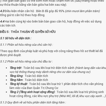
(Thời gian bàn giao có thể sớm hơn hoặc chậm hơn 06
(Sáu)
tháng hoặc theo
sự thỏa thuận bằng văn bản giữa hai bên sau này).
4.3
Điều kiện nhận căn hộ : Bên B đã góp đủ 95%
(chín mươi lăm phần trăm)
tổng giá trị căn hộ theo hợp đồng.
4.4
Hai bên cùng ký vào biên bản bàn giao căn hộ, hợp đồng về việc sử dụng
các tiện ích.
ĐIỀU 5 : THỎA THUẬN VỀ QUYỀN SỞ HỮU
5.1 Sở hữu về diện tích :
5.1.1 Phần sở hữu riêng của chủ căn hộ :
Theo quy định của pháp luật và phù hợp với công năng theo hồ sơ thiết kế đã
được phê duyệt.
5.1.2 Phần sở hữu riêng của chủ đầu tư :
Tầng trệt
: Toàn bộ sau khi loại trừ diện tích sảnh
(Hành lang dẫn vào khu
vực hệ thống thang máy dành riêng cho cư dân của chung cư)
.
Tầng lửng
: Toàn bộ diện tích
Tầng hầm
: Toàn bộ diện tích
Tầng kỹ thuật
: Toàn bộ sau khi loại trừ 1 phần diện tích cho văn phòng
làm việc của Ban Quản Trị Chung Cư.
Tầng 2 (Tầng sinh hoạt cộng đồng)
: Toàn bộ sau khi loại trừ phòng sinh
hoạt cộng đồng, các khu vực phụ trợ
(Nhà WC, lối đi, khu vực cây xanh ...)
5.1.3 Quy định về sở hữu phần diện tích tầng hầm :