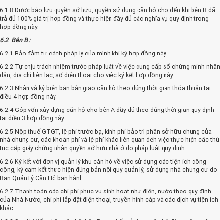
6.1.8 Được bảo lưu quyền sở hữu, quyền sử dụng căn hộ cho đến khi bên B đã
trả đủ 100% giá trị hợp đồng và thực hiện đầy đủ các nghĩa vụ quy định trong
hợp đồng này.
6.2 Bên B :
6.2.1 Bảo đảm tư cách pháp lý của mình khi ký hợp đồng này.
6.2.2 Tự chịu trách nhiệm trước pháp luật về việc cung cấp số chứng minh nhân
dân, địa chỉ liên lạc, số điện thoại cho việc ký kết hợp đồng này.
6.2.3 Nhận và ký biên bản bàn giao căn hộ theo đúng thời gian thỏa thuận tại
điều 4 hợp đồng này.
6.2.4 Góp vốn xây dựng căn hộ cho bên A đầy đủ theo đúng thời gian quy định
tại điều 3 hợp đồng này.
6.2.5 Nộp thuế GTGT, lệ phí trước bạ, kinh phí bảo trì phần sở hữu chung của
nhà chung cư, các khoản phí và lệ phí khác liên quan đến việc thực hiện các thủ
tục cấp giấy chứng nhận quyền sở hữu nhà ở do pháp luật quy định.
6.2.6 Ký kết với đơn vị quản lý khu căn hộ về việc sử dụng các tiện ích công
cộng, ký cam kết thực hiện đúng bản nội quy quản lý, sử dụng nhà chung cư do
Ban Quản Lý Căn Hộ ban hành.
6.2.7 Thanh toán các chi phí phục vụ sinh hoạt như điện, nước theo quy định
của Nhà Nước, chi phí lắp đặt điện thoại, truyền hình cáp và các dịch vụ tiện ích
khác.