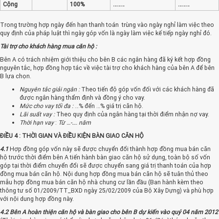
Cộng
100%
………
………
Trong trường hợp ngày đến hạn thanh toán trùng vào ngày nghỉ làm việc theo
quy định của pháp luật thì ngày góp vốn là ngày làm việc kế tiếp ngày nghỉ đó.
Tài trợ cho khách hàng mua căn hộ :
Bên A có trách nhiệm giới thiệu cho bên B các ngân hàng đã ký kết hợp đồng
nguyên tắc, hợp đồng hợp tác về việc tài trợ cho khách hàng của bên A để bên
B lựa chọn.
Nguyên tắc giải ngân :
Theo tiến độ góp vốn đối với các khách hàng đã
được ngân hàng thẩm định và đồng ý cho vay.
Mức cho vay tối đa :
…% đến …% giá trị căn hộ.
Lãi suất vay :
Theo quy định của ngân hàng tại thời điểm nhận nợ vay.
Thời hạn vay
:
Từ …-…. năm
ĐIỀU 4 : THỜI GIAN VÀ ĐIỀU KIỆN BÀN GIAO CĂN HỘ
4.1
Hợp đồng góp vốn này sẽ được chuyển đổi thành hợp đồng mua bán căn
hộ trước thời điểm bên A tiến hành bàn giao căn hộ sử dụng, toàn bộ số vốn
góp tại thời điểm chuyển đổi sẽ được chuyển sang giá trị thanh toán của hợp
đồng mua bán căn hộ. Nội dung hợp đồng mua bán căn hộ sẽ tuân thủ theo
mẫu hợp đồng mua bán căn hộ nhà chung cư lần đầu (Ban hành kèm theo
thông tư số 01/2009/TT_BXD ngày 25/02/2009 của Bộ Xây Dựng) và phù hợp
với nội dung hợp đồng này.
4.2
Bên A hoàn thiện căn hộ và bàn giao cho bên B dự kiến vào quý 04 năm 2012