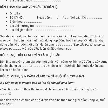
Địa chỉ giao dịch : …………………………………...
BÊN THAM GIA GÓP VỐN ĐẦU TƯ (BÊN B)
Ông/Bà :
Số CMND : Ngày cấp : / /……. Nơi cấp: CA…………………….
Điện thoại : ……………………..
Địa chỉ thường trú : ……………………………………………………
Địa chỉ giao dịch : …………………………………………………..
Sau khi xem xét, bàn bạc và thảo luận các vấn đề có liên quan đến đối tượng
giao dịch, hai bên thỏa thuận nội dung hợp đồng hợp tác góp vốn đầu tư xây
dựng căn hộ thuộc một phần dự án chung cư ……………
(Sau đây gọi tắt là dự án
chung cư ………….)
với các điều kiện và điều khoản sau :
ĐIỀU 1 : MỤC ĐÍCH & NGUYÊN TẮC HỢP TÁC
Bên B tự nguyện tham gia góp một phần vốn cùng với bên A để đầu tư xây dựng
dự án chung cư ……….. tại ………….. để nhận lại 01
(một)
căn hộ thuộc dự án sau
khi dự án hoàn thành.
ĐIỀU 2 : VỊ TRÍ, QUY CÁCH VÀ MÔ TẢ CĂN HỘ SẼ ĐƯỢC NHẬN
2.1 Căn hộ có vị trí theo bản vẽ “Sơ đồ căn hộ” đính kèm
:
- Diện tích căn hộ thỏa thuận xác định làm cơ sở tính toán giá trị góp vốn :
……….m2.
Các tính toán diện tích căn hộ được xác định theo ranh giới của tường, cụ thể
như sau :