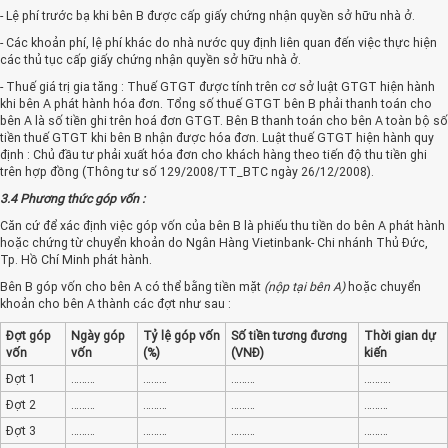
- Lệ phí trước bạ khi bên B được cấp giấy chứng nhận quyền sở hữu nhà ở.
- Các khoản phí, lệ phí khác do nhà nước quy định liên quan đến việc thực hiện
các thủ tục cấp giấy chứng nhận quyền sở hữu nhà ở.
- Thuế giá trị gia tăng : Thuế GTGT được tính trên cơ sở luật GTGT hiện hành
khi bên A phát hành hóa đơn. Tổng số thuế GTGT bên B phải thanh toán cho
bên A là số tiền ghi trên hoá đơn GTGT. Bên B thanh toán cho bên A toàn bộ số
tiền thuế GTGT khi bên B nhận được hóa đơn. Luật thuế GTGT hiện hành quy
định : Chủ đầu tư phải xuất hóa đơn cho khách hàng theo tiến độ thu tiền ghi
trên hợp đồng (Thông tư số 129/2008/TT_BTC ngày 26/12/2008).
3.4 Phương thức góp vốn :
Căn cứ để xác định việc góp vốn của bên B là phiếu thu tiền do bên A phát hành
hoặc chứng từ chuyển khoản do Ngân Hàng Vietinbank- Chi nhánh Thủ Đức,
Tp. Hồ Chí Minh phát hành.
Bên B góp vốn cho bên A có thể bằng tiền mặt
(nộp tại bên A)
hoặc chuyển
khoản cho bên A thành các đợt như sau :
Đợt góp
Ngày góp
Tỷ lệ góp vốn
Số tiền tương đương
Thời gian dự
vốn
vốn
(%)
(VNĐ)
kiến
Đợt 1
………
………
………
……….
Đợt 2
………
………
………
………
Đợt 3
………
………
………
………