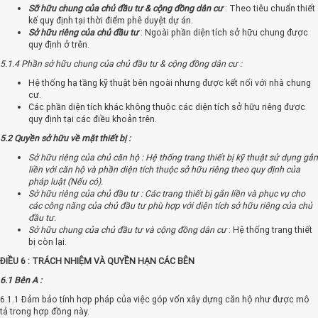
Sỡ hữu chung của chủ đầu tư & cộng đồng dân cư
: Theo tiêu chuẩn thiết
kế quy định tại thời điểm phê duyệt dự án.
Sở hữu riêng của chủ đầu tư
: Ngoài phần diện tích sở hữu chung được
quy định ở trên.
5.1.4 Phần sở hữu chung của chủ đầu tư & cộng đồng dân cư :
Hệ thống hạ tầng kỹ thuật bên ngoài nhưng được kết nối với nhà chung
cư.
Các phần diện tích khác không thuộc các diện tích sở hữu riêng được
quy định tại các điều khoản trên.
5.2 Quyền sở hữu về mặt thiết bị :
Sở hữu riêng của chủ căn hộ : Hệ thống trang thiết bị kỹ thuật sử dụng gắn
liền với căn hộ và phần diện tích thuộc sở hữu riêng theo quy định của
pháp luật (Nếu có).
Sở hữu riêng của chủ đầu tư : Các trang thiết bị gắn liền và phục vụ cho
các công năng của chủ đầu tư phù hợp với diện tích sở hữu riêng của chủ
đầu tư.
Sở hữu chung của chủ đầu tư và cộng đồng dân cư
: Hệ thống trang thiết
bị còn lại.
ĐIỀU 6 : TRÁCH NHIỆM VÀ QUYỀN HẠN CÁC BÊN
6.1 Bên A :
6.1.1 Đảm bảo tính hợp pháp của việc góp vốn xây dựng căn hộ như được mô
tả trong hợp đồng này.