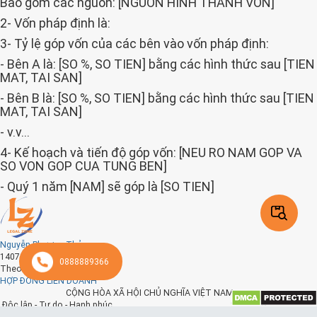
Bao gồm các nguồn: [NGUON HINH THANH VON]
2- Vốn pháp định là:
3- Tỷ lệ góp vốn của các bên vào vốn pháp định:
- Bên A là: [SO %, SO TIEN] bằng các hình thức sau [TIEN
MAT, TAI SAN]
- Bên B là: [SO %, SO TIEN] bằng các hình thức sau [TIEN
MAT, TAI SAN]
- v.v…
4- Kế hoạch và tiến độ góp vốn: [NEU RO NAM GOP VA
SO VON GOP CUA TUNG BEN]
- Quý 1 năm [NAM] sẽ góp là [SO TIEN]
Trong đó:
+ Bên A góp: [SO TIEN]
Nguyễn Phương Thảo
+ Bên B góp: [SO TIEN]
1407 ngày trước
0888889366
+ [CAC BEN KHAC NEU CO]
Theo dõi
HỢP ĐỒNG LIÊN DOANH
- Quý 2 năm [NAM] sẽ góp là [SO TIEN]
CỘNG HÒA XÃ HỘI CHỦ NGHĨA VIỆT NAM
Độc lập - Tự do - Hạnh phúc **********
- v.v…
HỢP ĐỒNG LIÊN DOANH Số: [SO HD]/HĐLD-