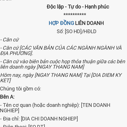
Độc lập - Tự do - Hạnh phúc
**********
HỢP ĐỒNG
LIÊN DOANH
Số: [SO HD]/HĐLD
- Căn cứ
- Căn cứ [CÁC VĂN BẢN CỦA CÁC NGÀNH NGÀNH VÀ
ĐỊA PHƯƠNG].
- Căn cứ vào biên bản cuộc họp thỏa thuận giữa các bên
liên doanh ngày [NGAY THANG NAM]
Hôm nay, ngày [NGAY THANG NAM] Tại [DIA DIEM KY
KET]
Chúng tôi gồm có:
Bên A:
- Tên cơ quan (hoặc doanh nghiệp): [TEN DOANH
NGHIEP]
- Địa chỉ: [DIA CHI DOANH NGHIEP]
- Điện thoại: [SO DT]