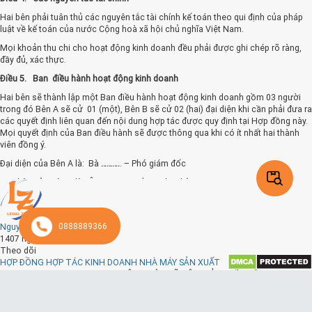
Hai bên phải tuân thủ các nguyên tắc tài chính kế toán theo qui định của pháp
luật về kế toán của nước Cộng hoà xã hội chủ nghĩa Việt Nam.
Mọi khoản thu chi cho hoạt động kinh doanh đều phải được ghi chép rõ ràng,
đầy đủ, xác thực.
Điều 5. Ban điều hành hoạt động kinh doanh
Hai bên sẽ thành lập một Ban điều hành hoạt động kinh doanh gồm 03 người
trong đó Bên A sẽ cử 01 (một), Bên B sẽ cử 02 (hai) đại diện khi cần phải đưa ra
các quyết định liên quan đến nội dung hợp tác được quy định tại Hợp đồng này.
Mọi quyết định của Ban điều hành sẽ được thông qua khi có ít nhất hai thành
viên đồng ý.
Đại diện của Bên A là: Bà
……….
. – Phó giám đốc
Đại diện của Bên B là: Ông
………
– Tổng giám đốc
Bà
………..................................
– Phó giám đốc
Trụ sở của ban điều hành đặt tại: .......................
0888889366
Nguyễn Phương Thảo
1407 ngày trước
Điều 6. Quyền và nghĩa vụ của Bên A
Theo dõi
6.1 Chịu trách nhiệm nhập khẩu ............................................
HỢP ĐỒNG HỢP TÁC KINH DOANH NHÀ MÁY SẢN XUẤT
CỘNG HÒA XÃ HỘI CHỦ NGHĨA VIỆT NAM
6.2 Tìm kiếm, đàm phán, ký kết, thanh toán hợp đồng mua phế liệu với các nhà
Độc lập - Tự do- Hạnh phúc
cung cấp phế liệu trong và ngoài nước.
------------------- HỢP
6.3 Cung cấp đầy đủ các hoá đơn, chứng từ liên quan để phục vụ cho công tác
ĐỒNG HỢP TÁC KINH DOANH Số: