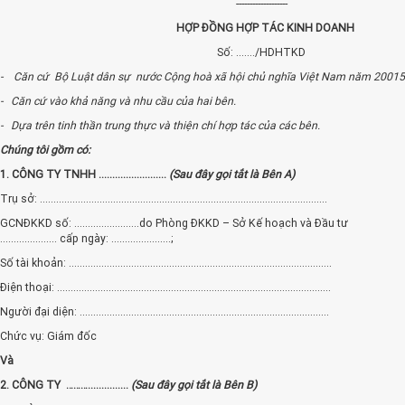
-------------------
HỢP ĐỒNG HỢP TÁC KINH DOANH
Số: ......./HDHTKD
- Căn cứ Bộ Luật dân sự nước Cộng hoà xã hội chủ nghĩa Việt Nam năm 20015
- Căn cứ vào khả năng và nhu cầu của hai bên.
- Dựa trên tinh thần trung thực và thiện chí hợp tác của các bên.
Chúng tôi gồm có:
1. CÔNG TY TNHH .........................
(Sau đây gọi tắt là Bên A)
Trụ sở: ..........................................................................................................
GCNĐKKD số: ........................do Phòng ĐKKD – Sở Kế hoạch và Đầu tư
..................... cấp ngày: ......................;
Số tài khoản: .................................................................................................
Điện thoại: .....................................................................................................
Người đại diện: ............................................................................................
Chức vụ: Giám đốc
Và
2. CÔNG TY ………...............
(Sau đây gọi tắt là Bên B)