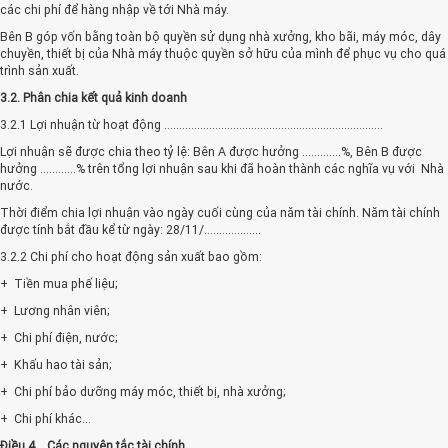
các chi phí để hàng nhập về tới Nhà máy.
Bên B góp vốn bằng toàn bộ quyền sử dụng nhà xưởng, kho bãi, máy móc, dây
chuyền, thiết bị của Nhà máy thuộc quyền sở hữu của mình để phục vụ cho quá
trình sản xuất.
3.2. Phân chia kết quả kinh doanh
3.2.1 Lợi nhuận từ hoạt động .........................................................................
Lợi nhuận sẽ được chia theo tỷ lệ: Bên A được hưởng .............%, Bên B được
hưởng ............% trên tổng lợi nhuận sau khi đã hoàn thành các nghĩa vụ với Nhà
nước.
Thời điểm chia lợi nhuận vào ngày cuối cùng của năm tài chính. Năm tài chính
được tính bắt đầu kể từ ngày: 28/11/...................
3.2.2 Chi phí cho hoạt động sản xuất bao gồm:
+ Tiền mua phế liệu;
+ Lương nhân viên;
+ Chi phí điện, nước;
+ Khấu hao tài sản;
+ Chi phí bảo dưỡng máy móc, thiết bị, nhà xưởng;
+ Chi phí khác...
Điều 4. Các nguyên tắc tài chính