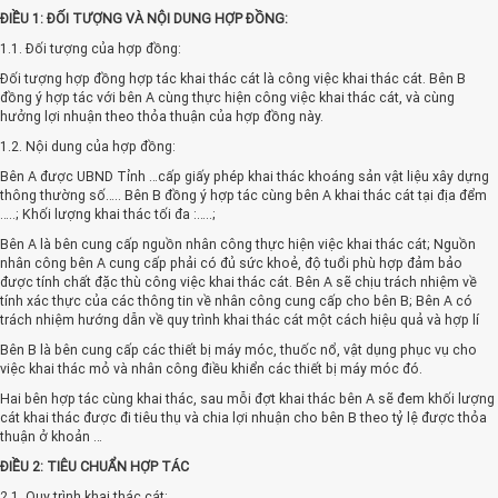
ĐIỀU 1: ĐỐI TƯỢNG VÀ NỘI DUNG HỢP ĐỒNG:
1.1. Đối tượng của hợp đồng:
Đối tượng hợp đồng hợp tác khai thác cát là công việc khai thác cát. Bên B
đồng ý hợp tác với bên A cùng thực hiện công việc khai thác cát, và cùng
hưởng lợi nhuận theo thỏa thuận của hợp đồng này.
1.2. Nội dung của hợp đồng:
Bên A được UBND Tỉnh …cấp giấy phép khai thác khoáng sản vật liệu xây dựng
thông thường số….. Bên B đồng ý hợp tác cùng bên A khai thác cát tại địa đểm
…..; Khối lượng khai thác tối đa :…..;
Bên A là bên cung cấp nguồn nhân công thực hiện việc khai thác cát; Nguồn
nhân công bên A cung cấp phải có đủ sức khoẻ, độ tuổi phù hợp đảm bảo
được tính chất đặc thù công việc khai thác cát. Bên A sẽ chịu trách nhiệm về
tính xác thực của các thông tin về nhân công cung cấp cho bên B; Bên A có
trách nhiệm hướng dẫn về quy trình khai thác cát một cách hiệu quả và hợp lí
Bên B là bên cung cấp các thiết bị máy móc, thuốc nổ, vật dụng phục vụ cho
việc khai thác mỏ và nhân công điều khiển các thiết bị máy móc đó.
Hai bên hợp tác cùng khai thác, sau mỗi đợt khai thác bên A sẽ đem khối lượng
cát khai thác được đi tiêu thụ và chia lợi nhuận cho bên B theo tỷ lệ được thỏa
thuận ở khoản …
ĐIỀU 2: TIÊU CHUẨN HỢP TÁC
2.1. Quy trình khai thác cát: