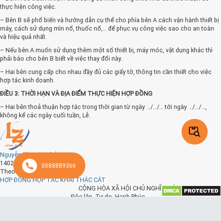
thực hiện công việc.
– Bên B sẽ phổ biến và hướng dẫn cụ thể cho phía bên A cách vận hành thiết bị
máy, cách sử dụng mìn nổ, thuốc nổ,… để phục vụ công việc sao cho an toàn
và hiệu quả nhất.
– Nếu bên A muốn sử dụng thêm một số thiết bị, máy móc, vật dụng khác thì
phải báo cho bên B biết về việc thay đổi này.
– Hai bên cung cấp cho nhau đầy đủ các giấy tờ, thông tin cần thiết cho việc
hợp tác kinh doanh.
ĐIỀU 3: THỜI HẠN VÀ ĐỊA ĐIỂM THỰC HIỆN HỢP ĐỒNG
– Hai bên thoả thuận hợp tác trong thời gian từ ngày …/…/… tới ngày …/…/…,
không kể các ngày cuối tuần, Lễ.
– Địa điểm thực hiện: Tại khu …. có địa chỉ tại ………………………………
ĐIỀU 4: CHIA LỢI NHUẬN TỪ HOẠT ĐỘNG HỢP TÁC
Nguyễn Phương Thảo
4.1. Tiêu thụ khoáng sản
1402 ngày trước
0888889366
Việc tiêu thụ cát sẽ do bên A lên kế hoạch và thực hiện tiêu thụ. Việc giao dịch
Theo dõi
này phải được ghi lại thành nhật ký, có biên lai xác nhận thanh toán rõ ràng cho
HỢP ĐỒNG HỢP TÁC KHAI THÁC CÁT
từng đợt giao dịch và cung cấp đầy đủ các thông tin, tài liệu này cho bên B.
CỘNG HÒA XÃ HỘI CHỦ NGHĨA VIỆT NAM
Độc lập- Tự do- Hạnh Phúc
4.2. Xác định kết quả kinh doanh
……., ngày … tháng … năm ….
Lãi hoặc lỗ là kết quả sau cùng xác định bằng cách lấy tổng doanh thu trừ toàn
HỢP ĐỒNG HỢP TÁC KHAI THÁC CÁT Căn cứ Bộ luật dân
bộ chi phí sau: