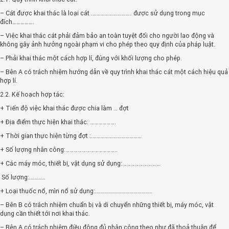
– Cát được khai thác là loại cát ………………………… được sử dụng trong mục
đích…………….
– Việc khai thác cát phải đảm bảo an toàn tuyệt đối cho người lao động và
không gây ảnh hưởng ngoài phạm vi cho phép theo quy định của pháp luật.
– Phải khai thác một cách hợp lí, đúng với khối lượng cho phép.
– Bên A có trách nhiệm hướng dẫn về quy trình khai thác cát một cách hiệu quả
hợp lí.
2.2. Kế hoạch hợp tác:
+ Tiến độ việc khai thác được chia làm … đợt
+ Địa điểm thực hiện khai thác: ……………….
+ Thời gian thực hiện từng đợt :……………………………….
+ Số lượng nhân công:………………………………..
+ Các máy móc, thiết bị, vật dụng sử dụng:……………………….
Số lượng:…………
+ Loại thuốc nổ, mìn nổ sử dụng:……………………………………
– Bên B có trách nhiệm chuẩn bị và di chuyển những thiết bị, máy móc, vật
dụng cần thiết tới nơi khai thác.
– Bên A có trách nhiệm điều động đủ nhân công theo như đã thoả thuận để