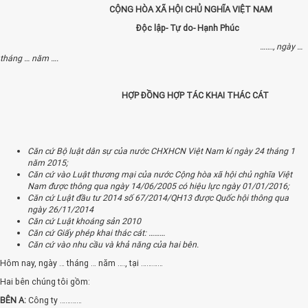
CỘNG HÒA XÃ HỘI CHỦ NGHĨA VIỆT NAM
Độc lập- Tự do- Hạnh Phúc
……., ngày …
tháng … năm ….
HỢP ĐỒNG HỢP TÁC KHAI THÁC CÁT
Căn cứ Bộ luật dân sự của nước CHXHCN Việt Nam kí ngày 24 tháng 1
năm 2015;
Căn cứ vào Luật thương mại của nước Cộng hòa xã hội chủ nghĩa Việt
Nam được thông qua ngày 14/06/2005 có hiệu lực ngày 01/01/2016;
Căn cứ Luật đầu tư 2014 số 67/2014/QH13 được Quốc hội thông qua
ngày 26/11/2014
Căn cứ Luật khoáng sản 2010
Căn cứ Giấy phép khai thác cát: ………
Căn cứ vào nhu cầu và khả năng của hai bên.
Hôm nay, ngày … tháng … năm …., tại …………
Hai bên chúng tôi gồm:
BÊN A:
Công ty …………