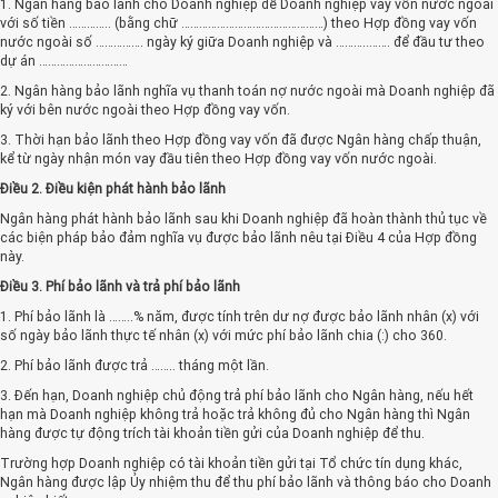
1. Ngân hàng bảo lãnh cho Doanh nghiệp để Doanh nghiệp vay vốn nước ngoài
với số tiền ………….. (bằng chữ …………………………………………) theo Hợp đồng vay vốn
nước ngoài số ……………. ngày ký giữa Doanh nghiệp và ………..……. để đầu tư theo
dự án …………………………
2. Ngân hàng bảo lãnh nghĩa vụ thanh toán nợ nước ngoài mà Doanh nghiệp đã
ký với bên nước ngoài theo Hợp đồng vay vốn.
3. Thời hạn bảo lãnh theo Hợp đồng vay vốn đã được Ngân hàng chấp thuận,
kể từ ngày nhận món vay đầu tiên theo Hợp đồng vay vốn nước ngoài.
Điều 2. Điều kiện phát hành bảo lãnh
Ngân hàng phát hành bảo lãnh sau khi Doanh nghiệp đã hoàn thành thủ tục về
các biện pháp bảo đảm nghĩa vụ được bảo lãnh nêu tại Điều 4 của Hợp đồng
này.
Điều 3. Phí bảo lãnh và trả phí bảo lãnh
1. Phí bảo lãnh là ……..% năm, được tính trên dư nợ được bảo lãnh nhân (x) với
số ngày bảo lãnh thực tế nhân (x) với mức phí bảo lãnh chia (:) cho 360.
2. Phí bảo lãnh được trả …….. tháng một lần.
3. Đến hạn, Doanh nghiệp chủ động trả phí bảo lãnh cho Ngân hàng, nếu hết
hạn mà Doanh nghiệp không trả hoặc trả không đủ cho Ngân hàng thì Ngân
hàng được tự động trích tài khoản tiền gửi của Doanh nghiệp để thu.
Trường hợp Doanh nghiệp có tài khoản tiền gửi tại Tổ chức tín dụng khác,
Ngân hàng được lập Ủy nhiệm thu để thu phí bảo lãnh và thông báo cho Doanh