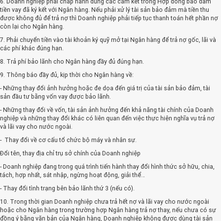
6. Doanh nghiệp phải chấp hành đúng các cam kết trong Hợp đồng bảo đảm
tiền vay đã ký kết với Ngân hàng. Nếu phải xử lý tài sản bảo đảm mà tiền thu
được không đủ để trả nợ thì Doanh nghiệp phải tiếp tục thanh toán hết phần nợ
còn lại cho Ngân hàng.
7. Phải chuyển tiền vào tài khoản ký quỹ mở tại Ngân hàng để trả nợ gốc, lãi và
các phí khác đúng hạn.
8. Trả phí bảo lãnh cho Ngân hàng đầy đủ đúng hạn.
9. Thông báo đầy đủ, kịp thời cho Ngân hàng về:
- Những thay đổi ảnh hưởng hoặc đe dọa đến giá trị của tài sản bảo đảm, tài
sản đầu tư bằng vốn vay được bảo lãnh.
- Những thay đổi về vốn, tài sản ảnh hưởng đến khả năng tài chính của Doanh
nghiệp và những thay đổi khác có liên quan đến việc thực hiện nghĩa vụ trả nợ
và lãi vay cho nước ngoài.
- Thay đổi về cơ cấu tổ chức bộ máy và nhân sự.
Đổi tên, thay địa chỉ trụ sở chính của Doanh nghiệp
- Doanh nghiệp đang trong quá trình tiến hành thay đổi hình thức sở hữu, chia,
tách, hợp nhất, sát nhập, ngừng hoạt động, giải thể…
- Thay đổi tình trạng bên bảo lãnh thứ 3 (nếu có).
10. Trong thời gian Doanh nghiệp chưa trả hết nợ và lãi vay cho nước ngoài
hoặc cho Ngân hàng trong trường hợp Ngân hàng trả nợ thay, nếu chưa có sự
đồng ý bằng văn bản của Ngân hàng, Doanh nghiệp không được dùng tài sản