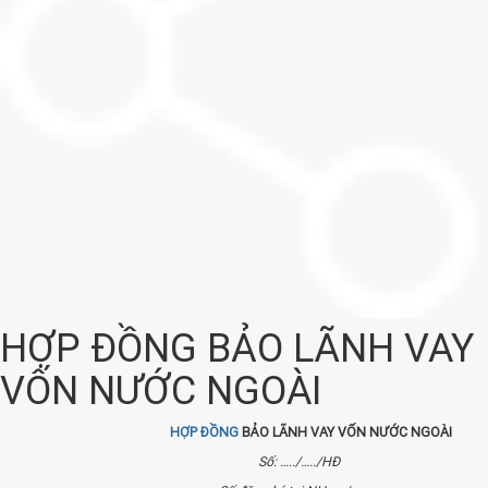
HỢP ĐỒNG BẢO LÃNH VAY
VỐN NƯỚC NGOÀI
HỢP ĐỒNG
BẢO LÃNH VAY VỐN NƯỚC NGOÀI
Số: …../…../HĐ