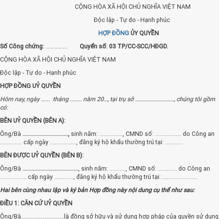
CỘNG HÒA XÃ HỘI CHỦ NGHĨA VIỆT NAM
Độc lập - Tự do - Hạnh phúc
HỢP ĐỒNG
ỦY QUYỀN
Số Công chứng:
……………..
Quyển số: 03 TP/CC-SCC/HĐGD.
CỘNG HÒA XÃ HỘI CHỦ NGHĨA VIỆT NAM
Độc lập - Tự do - Hạnh phúc
HỢP ĐỒNG UỶ QUYỀN
Hôm nay, ngày ...... tháng ........ năm 20…, tại trụ sở …………………………, chúng tôi gồm
có:
BÊN UỶ QUYỀN (BÊN A):
Ông/Bà
...............................,
sinh năm: ................, CMND số: .................. do Công an
............... cấp ngày .................., đăng ký hộ khẩu thường trú tại: ............
BÊN ĐƯỢC UỶ QUYỀN (BÊN B):
Ông/Bà
......................................
, sinh năm: ..........., CMND số: ............. do Công an
.................. cấp ngày ............., đăng ký hộ khẩu thường trú tại: ........................
Hai bên cùng nhau lập và ký bản Hợp đồng này nội dung cụ thể như sau:
ĐIỀU 1: CĂN CỨ UỶ QUYỀN
Ông/Bà……………………………là đồng sở hữu và sử dụng hợp pháp của quyền sử dụng