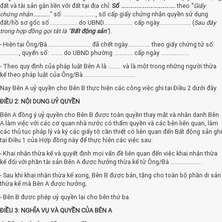
đất và tài sản gắn liền với đất tại địa chỉ:
Số …………………………………..
theo “
Giấy
chứng nhận………….
” số: ……………………, số cấp giấy chứng nhận quyền sử dụng
đất/hồ sơ gốc số:……………….. do UBND…………………. cấp ngày…………………… (
Sau đây
trong hợp đồng gọi tắt là “
Bất động sản
”
).
- Hiện tại Ông/Bà…………………………… đã chết ngày…………….. theo giấy chứng tử số:
………….., quyển số: ……… do UBND phường ………….. cấp ngày …………………
- Theo quy định của pháp luật Bên A là ………. và là một trong những người thừa
kế theo pháp luật của Ông/Bà ………………………………..
Nay Bên A uỷ quyền cho Bên B thực hiện các công việc ghi tại Điều 2 dưới đây.
ĐIỀU 2: NỘI DUNG UỶ QUYỀN
Bên A đồng ý uỷ quyền cho Bên B được toàn quyền thay mặt và nhân danh Bên
A làm việc với các cơ quan nhà nước có thẩm quyền và các bên liên quan, làm
các thủ tục pháp lý và ký các giấy tờ cần thiết có liên quan đến Bất động sản ghi
tại Điều 1 của Hợp đồng này để thực hiện các việc sau:
- Khai nhận thừa kế và quyết định mọi vấn đề liên quan đến việc khai nhận thừa
kế đối với phần tài sản Bên A được hưởng thừa kế từ Ông/Bà …………………. .
- Sau khi khai nhận thừa kế xong, Bên B được bán, tặng cho toàn bộ phần di sản
thừa kế mà Bên A được hưởng;
- Bên B được phép uỷ quyền lại cho bên thứ ba.
ĐIỀU 3: NGHĨA VỤ VÀ QUYỀN CỦA BÊN A