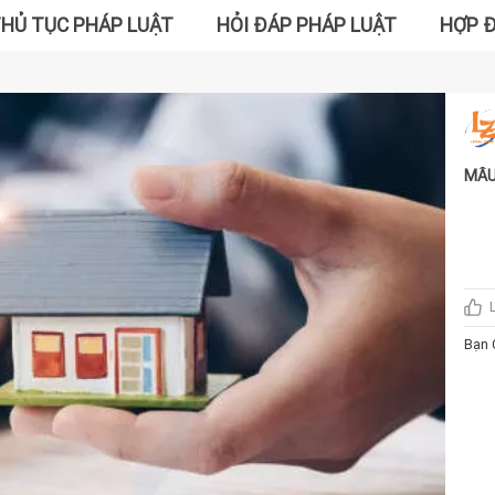
HỦ TỤC PHÁP LUẬT
HỎI ĐÁP PHÁP LUẬT
HỢP 
MẪU
CỘ
Đ
HỢ
……
CỘ
Độ
UỶ Q
chúng
Bạn 
......
bà ....
Công 
tại: 
.......
cấp ng
nhau
QUYỀ