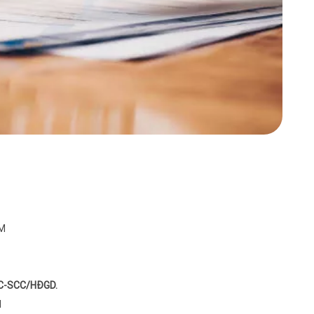
và t
chứn
nhận
đây 
thực
QUYỀ
danh
quan,
động
sử d
tron
thuê
ba.Đ
Cung
việc
Chịu
các 
việc
phạm
M
Bên 
cho 
hệ t
phạm
thực
-SCC/HĐGD.
thôn
M
ĐOAN