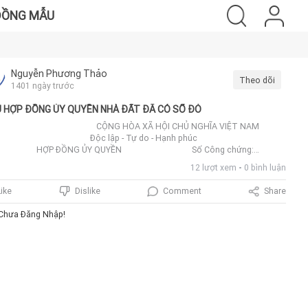
ĐỒNG MẪU
Nguyễn Phương Thảo
Theo dõi
1401 ngày trước
 HỢP ĐỒNG ỦY QUYỀN NHÀ ĐẤT ĐÃ CÓ SỔ ĐỎ
NG HÒA XÃ HỘI CHỦ NGHĨA VIỆT NAM
ộc lập - Tự do - Hạnh phúc
P ĐỒNG ỦY QUYỀN Số Công chứng:
……….. Quyển số: 03 TP/CC-SCC/HĐGD.
12 lượt xem
0 bình luận
NG HÒA XÃ HỘI CHỦ NGHĨA VIỆT NAM
c lập - Tự do - Hạnh phúc HỢP ĐỒNG
Comment
Share
Like
Dislike
UYỀNHôm nay, ngày ...... tháng ........ năm 20…, tại trụ sở …………………………,
 tôi gồm có:BÊN UỶ QUYỀN (BÊN A):Ông ..............................., sinh năm:
Chưa Đăng Nhập!
.........., CMND số: ..................do Công an ............... cấp ngày .................. và vợ là
................................., sinh năm: ..........., CMND số: .................................... do
an .............. cấp ngày ................., cả hai ông bà cùng có hộ khẩu thường trú
.....................................BÊN ĐƯỢC UỶ QUYỀN (BÊN B):Ông/Bà
..............................., sinh năm: ..........., CMND số: ............. do Công an ..................
ày ............., hộ khẩu thường trú tại: .....................................Hai bên cùng
 lập và ký bản Hợp đồng này nội dung cụ thể như sau:ĐIỀU 1: CĂN CỨ UỶ
NBên A là chủ sở hữu và chủ sử dụng hợp pháp của quyền sử dụng đất