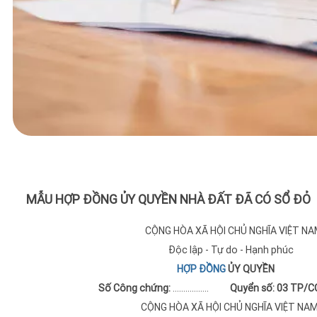
MẪU HỢP ĐỒNG ỦY QUYỀN NHÀ ĐẤT ĐÃ CÓ SỔ ĐỎ
CỘNG HÒA XÃ HỘI CHỦ NGHĨA VIỆT NA
Độc lập - Tự do - Hạnh phúc
HỢP ĐỒNG
ỦY QUYỀN
Số Công chứng:
……………..
Quyển số: 03 TP/CC
CỘNG HÒA XÃ HỘI CHỦ NGHĨA VIỆT NA