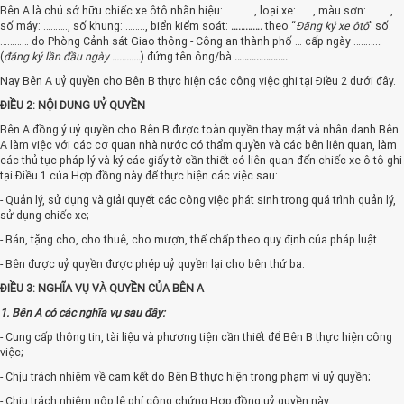
Bên A là chủ sở hữu chiếc xe ôtô nhãn hiệu: …………, loại xe: ……, màu sơn: ………,
số máy: ………., số khung: …….., biển kiểm soát:
………….
theo “
Đăng ký xe ôtô
” số:
………… do Phòng Cảnh sát Giao thông - Công an thành phố … cấp ngày …………
(
đăng ký lần đầu ngày …………
) đứng tên ông/bà
………………….
Nay Bên A uỷ quyền cho Bên B thực hiện các công việc ghi tại Điều 2 dưới đây.
ĐIỀU 2: NỘI DUNG UỶ QUYỀN
Bên A đồng ý uỷ quyền cho Bên B được toàn quyền thay mặt và nhân danh Bên
A làm việc với các cơ quan nhà nước có thẩm quyền và các bên liên quan, làm
các thủ tục pháp lý và ký các giấy tờ cần thiết có liên quan đến chiếc xe ô tô ghi
tại Điều 1 của Hợp đồng này để thực hiện các việc sau:
- Quản lý, sử dụng và giải quyết các công việc phát sinh trong quá trình quản lý,
sử dụng chiếc xe;
- Bán, tặng cho, cho thuê, cho mượn, thế chấp theo quy định của pháp luật.
- Bên được uỷ quyền được phép uỷ quyền lại cho bên thứ ba.
ĐIỀU 3: NGHĨA VỤ VÀ QUYỀN CỦA BÊN A
1. Bên A có các nghĩa vụ sau đây:
- Cung cấp thông tin, tài liệu và phương tiện cần thiết để Bên B thực hiện công
việc;
- Chịu trách nhiệm về cam kết do Bên B thực hiện trong phạm vi uỷ quyền;
- Chịu trách nhiệm nộp lệ phí công chứng Hợp đồng uỷ quyền này.