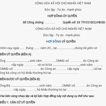
CỘNG HÒA XÃ HỘI CHỦ NGHĨA VIỆT NAM
Độc lập - Tự do - Hạnh phúc
HỢP ĐỒNG ỦY QUYỀN
Số Công chứng:
……………..
Quyển số: 03 TP/CC-SCC/HĐGD.
CỘNG HÒA XÃ HỘI CHỦ NGHĨA VIỆT NAM
Độc lập - Tự do - Hạnh phúc
HỢP ĐỒNG
UỶ QUYỀN
Hôm nay, ngày ...... tháng ........ năm 20…, tại ……………………., chúng tôi gồm có:
BÊN UỶ QUYỀN (BÊN A):
Ông
...............................,
sinh năm: ................, CMND số: ..................do Công an
............... cấp ngày .................. và vợ là bà
.....................................,
sinh năm: ...........,
CMND số: .................................... do Công an .............. cấp ngày ................., cả hai
ông bà cùng có hộ khẩu thường trú tại: .....................................
BÊN ĐƯỢC UỶ QUYỀN (BÊN B):
Ông/Bà
......................................
, sinh năm: ..........., CMND số: ............. do Công an
.................. cấp ngày ............., hộ khẩu thường trú tại: .....................................
Hai bên cùng nhau lập và ký bản Hợp đồng này nội dung cụ thể như sau:
ĐIỀU 1: CĂN CỨ UỶ QUYỀN