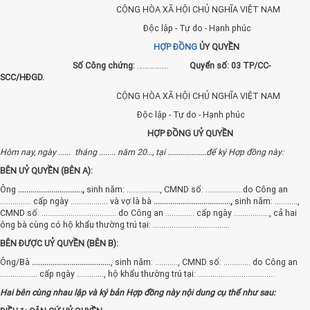
CỘNG HÒA XÃ HỘI CHỦ NGHĨA VIỆT NAM
Độc lập - Tự do - Hạnh phúc
HỢP ĐỒNG
ỦY QUYỀN
Số Công chứng:
……………..
Quyển số: 03 TP/CC-
SCC/HĐGD.
CỘNG HÒA XÃ HỘI CHỦ NGHĨA VIỆT NAM
Độc lập - Tự do - Hạnh phúc
HỢP ĐỒNG UỶ QUYỀN
Hôm nay, ngày ...... tháng ........ năm 20…, tại …………………để ký Hợp đồng này:
BÊN UỶ QUYỀN (BÊN A):
Ông
...............................,
sinh năm: ................, CMND số: ..................do Công an
............... cấp ngày .................. và vợ là bà
.....................................,
sinh năm: ...........,
CMND số: .................................... do Công an .............. cấp ngày ................., cả hai
ông bà cùng có hộ khẩu thường trú tại: .....................................
BÊN ĐƯỢC UỶ QUYỀN (BÊN B):
Ông/Bà
......................................
, sinh năm: ..........., CMND số: ............. do Công an
.................. cấp ngày ............., hộ khẩu thường trú tại: .....................................
Hai bên cùng nhau lập và ký bản Hợp đồng này nội dung cụ thể như sau: