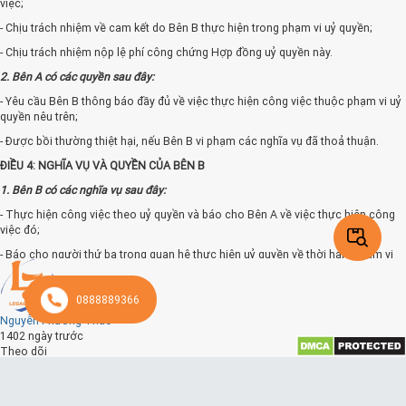
việc;
- Chịu trách nhiệm về cam kết do Bên B thực hiện trong phạm vi uỷ quyền;
- Chịu trách nhiệm nộp lệ phí công chứng Hợp đồng uỷ quyền này.
2. Bên A có các quyền sau đây:
- Yêu cầu Bên B thông báo đầy đủ về việc thực hiện công việc thuộc phạm vi uỷ
quyền nêu trên;
- Được bồi thường thiệt hại, nếu Bên B vi phạm các nghĩa vụ đã thoả thuận.
ĐIỀU 4: NGHĨA VỤ VÀ QUYỀN CỦA BÊN B
1. Bên B có các nghĩa vụ sau đây:
- Thực hiện công việc theo uỷ quyền và báo cho Bên A về việc thực hiện công
việc đó;
- Báo cho người thứ ba trong quan hệ thực hiện uỷ quyền về thời hạn, phạm vi
uỷ quyền và việc sửa đổi, bổ sung phạm vi uỷ quyền;
- Bảo quản, giữ gìn tài liệu, phương tiện đã được giao để thực hiện việc uỷ
0888889366
quyền.
Nguyễn Phương Thảo
2. Bên B có các quyền sau:
1402 ngày trước
Theo dõi
- Yêu cầu Bên A cung cấp thông tin, tài liệu cần thiết để thực hiện công việc
HỢP ĐỒNG ỦY QUYỀN CÔNG CHỨNG 02 NƠI
được uỷ quyền;
CỘNG HÒA XÃ HỘI CHỦ NGHĨA VIỆT NAM
Độc lập - Tự do - Hạnh phúc
ĐIỀU 5: CAM ĐOAN