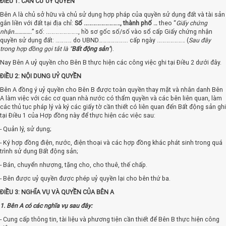
ĐIỀU 1: CĂN CỨ UỶ QUYỀN
Bên A là chủ sở hữu và chủ sử dụng hợp pháp của quyền sử dụng đất và tài sản
gắn liền với đất tại địa chỉ:
Số ………………………, thành phố …
theo “
Giấy chứng
nhận………….
” số: ……………………, hồ sơ gốc số/số vào sổ cấp Giấy chứng nhận
quyền sử dụng đất: ………… do UBND…………………. cấp ngày ………………… (
Sau đây
trong hợp đồng gọi tắt là “
Bất động sản
”
).
Nay Bên A uỷ quyền cho Bên B thực hiện các công việc ghi tại Điều 2 dưới đây.
ĐIỀU 2: NỘI DUNG UỶ QUYỀN
Bên A đồng ý uỷ quyền cho Bên B được toàn quyền thay mặt và nhân danh Bên
A làm việc với các cơ quan nhà nước có thẩm quyền và các bên liên quan, làm
các thủ tục pháp lý và ký các giấy tờ cần thiết có liên quan đến Bất động sản ghi
tại Điều 1 của Hợp đồng này để thực hiện các việc sau:
- Quản lý, sử dụng;
- Ký hợp đồng điện, nước, điện thoại và các hợp đồng khác phát sinh trong quá
trình sử dụng Bất động sản;
- Bán, chuyển nhượng, tặng cho, cho thuê, thế chấp.
- Bên được uỷ quyền được phép uỷ quyền lại cho bên thứ ba.
ĐIỀU 3: NGHĨA VỤ VÀ QUYỀN CỦA BÊN A
1. Bên A có các nghĩa vụ sau đây:
- Cung cấp thông tin, tài liệu và phương tiện cần thiết để Bên B thực hiện công