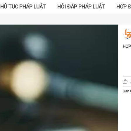
HỦ TỤC PHÁP LUẬT
HỎI ĐÁP PHÁP LUẬT
HỢP 
HỢP
CỘ
Đ
HỢP
có:Bên
.......
ngày...
......
thường
Bạn 
(sau đ
.......
.......
an....
………………
việc
MUA 
.........