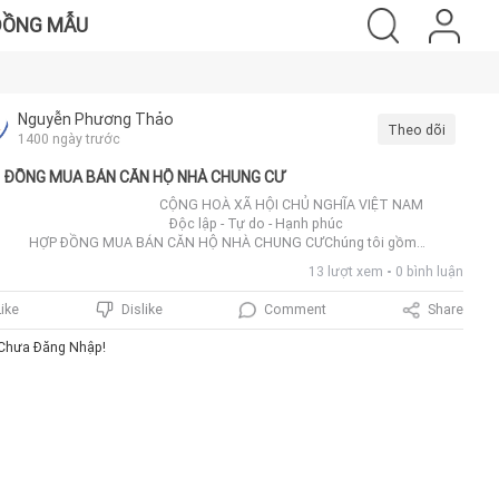
ĐỒNG MẪU
Nguyễn Phương Thảo
Theo dõi
1400 ngày trước
 ĐỒNG MUA BÁN CĂN HỘ NHÀ CHUNG CƯ
NG HOÀ XÃ HỘI CHỦ NGHĨA VIỆT NAM
ộc lập - Tự do - Hạnh phúc
 ĐỒNG MUA BÁN CĂN HỘ NHÀ CHUNG CƯChúng tôi gồm
 bán (sau đây gọi là bên A):Ông ....................................., sinh năm:
13 lượt xem
0 bình luận
......, CMND số: .........................., do Công an..................., cấp
.................;Bà ......................................., sinh năm: ............., CMND số:
Comment
Share
Like
Dislike
...................., do Công an..................., cấp ngày....................; Đăng ký hộ khẩu
 trú tại:……………………………………................................................................Bên mua
Chưa Đăng Nhập!
ây gọi là bên B):Ông ....................................., sinh năm: ............., CMND số:
...................., do Công an................, cấp ngày.....................;Bà
................................, sinh năm: ............., CMND số: .........................., do Công
............., cấp ngày.....................; Đăng ký hộ khẩu thường trú tại:
……………………................................................................Hai bên đồng ý thực hiện
 mua bán căn hộ nhà chung cư với các thoả thuận sau đây:ĐIỀU 1CĂN HỘ
BÁNCăn hộ thuộc quyền sở hữu của bên A theo
.....................................................................................................................................................