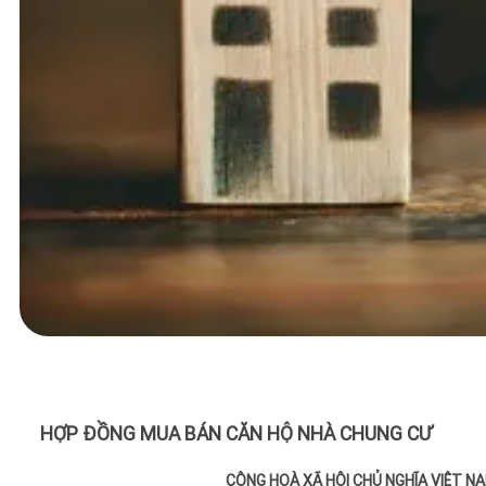
HỢP ĐỒNG MUA BÁN CĂN HỘ NHÀ CHUNG CƯ
CỘNG HOÀ XÃ HỘI CHỦ NGHĨA VIỆT NA