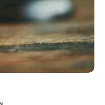
cụ thể 
.......
.......
nhà: ..
.....
đất số:
số:....
........
m2 (bằ
.......
đích sử
dụng:..
dụng:.
........
2GIÁ
tại Đi
chữ:...
thức
.........
Việc
chịu
HỮU 
này 
thời đ
quyề
luật
M