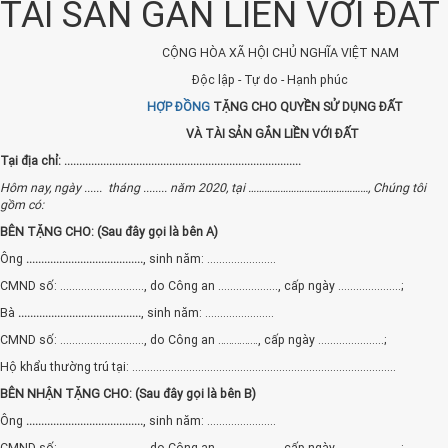
TÀI SẢN GẮN LIỀN VỚI ĐẤT
CỘNG HÒA XÃ HỘI CHỦ NGHĨA VIỆT NAM
Độc lập - Tự do - Hạnh phúc
HỢP ĐỒNG
TẶNG CHO QUYỀN SỬ DỤNG ĐẤT
VÀ TÀI SẢN GẮN LIỀN VỚI ĐẤT
Tại địa chỉ: ...............................................................................
Hôm nay, ngày ...... tháng ........ năm 2020, tại ………………………………………, Chúng tôi
gồm có:
BÊN TẶNG CHO: (Sau đây gọi là bên A)
Ông
.......................................
, sinh năm: .......................
CMND số: ............................, do Công an ...................., cấp ngày .....................;
Bà
.........................................
,
sinh năm: .......................
CMND số: ............................, do Công an ……………, cấp ngày ......................;
Hộ khẩu thường trú tại: ........................................................................................
BÊN NHẬN TẶNG CHO: (Sau đây gọi là bên B)
Ông
.......................................
, sinh năm: .......................
CMND số: ............................, do Công an ...................., cấp ngày .....................;