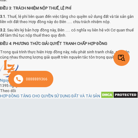
ĐIỀU 3: TRÁCH NHIỆM NỘP THUẾ, LỆ PHÍ
3.1.
Thuế, lệ phí liên quan đến việc tặng cho quyền sử dụng đất và tài sản gắn
liền với đất theo Hợp đồng này do Bên …… chịu trách nhiệm nộp.
3.2.
Sau khi ký bản hợp đồng này, Bên …… có nghĩa vụ liên hệ với Cơ quan thuế
để làm thủ tục nộp thuế theo quy định.
ĐIỀU 4: PHƯƠNG THỨC GIẢI QUYẾT TRANH CHẤP HỢP ĐỒNG
Trong quá trình thực hiện Hợp đồng này, nếu phát sinh tranh chấp, các bên
cùng nhau thương lượng giải quyết trên nguyên tắc tôn trọng quyền lợi của
nhau; trong trường hợp không giải quyết được thì một trong hai bên có quyền
khởi kiện để yêu cầu Toà án cấp có thẩm quyền giải quyết theo quy định của
Pháp luật.
0888889366
Nguyễn Phương Thảo
ĐIỀU 5: CAM ĐOAN CỦA CÁC BÊN
1395 ngày trước
5.1. Bên A chịu trách nhiệm trước pháp luật về những lời cam đoan sau đây:
Theo dõi
HỢP ĐỒNG TẶNG CHO QUYỀN SỬ DỤNG ĐẤT VÀ TÀI SẢN GẮN LIỀN VỚI ĐẤT
a/ Những thông tin về nhân thân, về thửa đất và tài sản gắn liền với đất đã ghi
CỘNG HÒA XÃ HỘI CHỦ NGHĨA VIỆT NAM
trong Hợp đồng này là đúng sự thật;
Độc lập - Tự do - Hạnh phúc
b/ Thửa đất thuộc trường hợp được tặng cho quyền sử dụng đất theo quy định
HỢP ĐỒNG TẶNG CHO QUYỀN SỬ DỤNG ĐẤT
của Pháp luật;
VÀ TÀI SẢN GẮN LIỀN VỚI ĐẤTTại địa chỉ:
...............................................................................Hôm nay, ngày ...... tháng ........ năm
c/ Tại thời điểm giao kết Hợp đồng này:
2020, tại ………………………………………, Chúng tôi gồm có:BÊN TẶNG CHO: (Sau đây gọi
là bên A)Ông ......................................., sinh năm: ....................... CMND số:
- Quyền sử dụng đất và tài sản gắn liền với đất nói trên thuộc quyền sở hữu và
............................, do Công an ...................., cấp ngày .....................; Bà