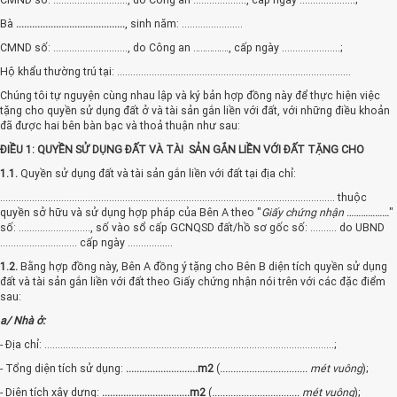
Bà
.........................................
,
sinh năm: .......................
CMND số: ............................, do Công an ……………, cấp ngày ......................;
Hộ khẩu thường trú tại: ........................................................................................
Chúng tôi tự nguyện cùng nhau lập và ký bản hợp đồng này để thực hiện việc
tặng cho quyền sử dụng đất ở và tài sản gắn liền với đất, với những điều khoản
đã được hai bên bàn bạc và thoả thuận như sau:
ĐIỀU 1: QUYỀN SỬ DỤNG ĐẤT VÀ TÀI SẢN GẮN LIỀN VỚI ĐẤT TẶNG CHO
1.1.
Quyền sử dụng đất và tài sản gắn liền với đất tại địa chỉ:
.............................................................................................................................. thuộc
quyền sở hữu và sử dụng hợp pháp của Bên A theo "
Giấy chứng nhận ………………
"
số: ..........................., số vào sổ cấp GCNQSD đất/hồ sơ gốc số: .......... do UBND
............................. cấp ngày .................
1.2.
Bằng hợp đồng này, Bên A đồng ý tặng cho Bên B diện tích quyền sử dụng
đất và tài sản gắn liền với đất theo Giấy chứng nhận nói trên với các đặc điểm
sau:
a/ Nhà ở:
- Địa chỉ: .............................................................................................................;
- Tổng diện tích sử dụng:
...........................m2
(
................................. mét vuông
);
- Diện tích xây dựng:
.................................m2
(
................................. mét vuông
);