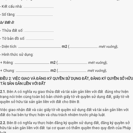
- Kết cấu nhà: ..................................
- Số tầng: .........................................
b/ Đất ở:
- Thửa đất số: .................................
- Tờ bản đồ số: ...............................
- Diện tích:
................................................ m2
(
................................ mét vuông
);
- Hình thức sử dụng:
+ Riêng:
....................................... m2
(
................................. mét vuông
);
+ Chung:
...................................... m2
(
................................ mét vuông
);
ĐIỀU 2: VIỆC GIAO VÀ ĐĂNG KÝ QUYỀN SỬ DỤNG ĐẤT, ĐĂNG KÝ QUYỀN SỞ HỮU
TÀI SẢN GẮN LIỀN VỚI ĐẤT
2.1.
Bên A có nghĩa vụ giao thửa đất và tài sản gắn liền với đất đúng như hiện
trạng nói trên cùng toàn bộ bản chính giấy tờ về quyền sử dụng đất, giấy tờ về
quyền sở hữu tài sản gắn liền với đất cho Bên B.
Việc giao nhận đất và các giấy tờ về quyền sử dụng đất và tài sản gắn liền với
đất do hai bên tự thực hiện và chịu trách nhiệm trước pháp luật.
2.2.
Bên B có nghĩa vụ thực hiện đăng ký quyền sử dụng đất, đăng ký quyền sở
hữu tài sản gắn liền với đất tại cơ quan có thẩm quyền theo quy định của Pháp
luật.