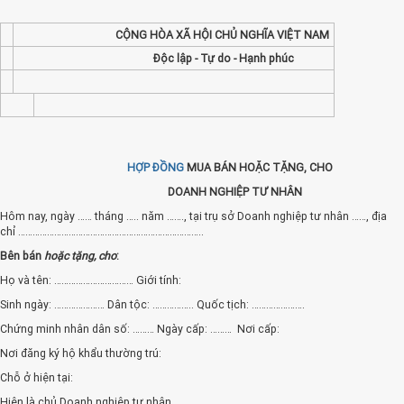
CỘNG HÒA XÃ HỘI CHỦ NGHĨA VIỆT NAM
Độc lập - Tự do - Hạnh phúc
HỢP ĐỒNG
MUA BÁN HOẶC TẶNG, CHO
DOANH NGHIỆP TƯ NHÂN
Hôm nay, ngày …… tháng ….. năm ……., tại trụ sở Doanh nghiệp tư nhân ……, địa
chỉ …………………………………………………………………..
Bên bán
hoặc tặng, cho
:
Họ và tên: …………………………… Giới tính:
Sinh ngày: ………………… Dân tộc: …………….. Quốc tịch: ………………….
Chứng minh nhân dân số: ……… Ngày cấp: ……… Nơi cấp:
Nơi đăng ký hộ khẩu thường trú:
Chỗ ở hiện tại:
Hiện là chủ Doanh nghiệp tư nhân