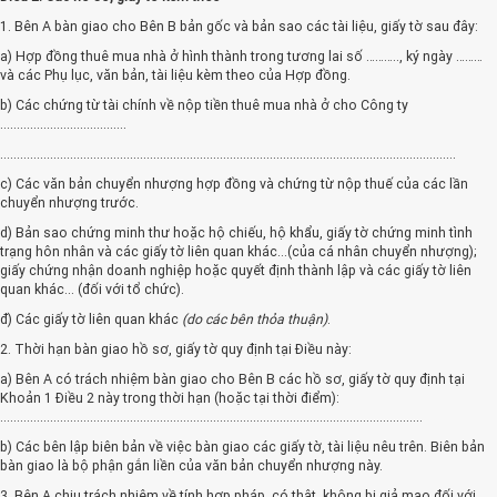
1. Bên A bàn giao cho Bên B bản gốc và bản sao các tài liệu, giấy tờ sau đây:
a) Hợp đồng thuê mua nhà ở hình thành trong tương lai số ……….., ký ngày ………
và các Phụ lục, văn bản, tài liệu kèm theo của Hợp đồng.
b) Các chứng từ tài chính về nộp tiền thuê mua nhà ở cho Công ty
......................................
.........................................................................................................................................
c) Các văn bản chuyển nhượng hợp đồng và chứng từ nộp thuế của các lần
chuyển nhượng trước.
d) Bản sao chứng minh thư hoặc hộ chiếu, hộ khẩu, giấy tờ chứng minh tình
trạng hôn nhân và các giấy tờ liên quan khác...(của cá nhân chuyển nhượng);
giấy chứng nhận doanh nghiệp hoặc quyết định thành lập và các giấy tờ liên
quan khác... (đối với tổ chức).
đ) Các giấy tờ liên quan khác
(do các bên thỏa thuận)
.
2. Thời hạn bàn giao hồ sơ, giấy tờ quy định tại Điều này:
a) Bên A có trách nhiệm bàn giao cho Bên B các hồ sơ, giấy tờ quy định tại
Khoản 1 Điều 2 này trong thời hạn (hoặc tại thời điểm):
...............................................................................................................................
b) Các bên lập biên bản về việc bàn giao các giấy tờ, tài liệu nêu trên. Biên bản
bàn giao là bộ phận gắn liền của văn bản chuyển nhượng này.
3. Bên A chịu trách nhiệm về tính hợp pháp, có thật, không bị giả mạo đối với