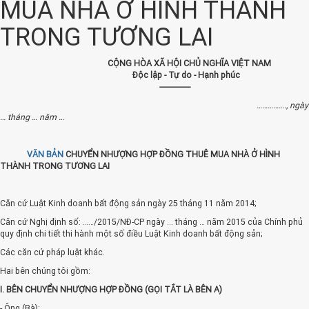
MUA NHÀ Ở HÌNH THÀNH
TRONG TƯƠNG LAI
CỘNG HÒA XÃ HỘI CHỦ NGHĨA VIỆT NAM
Độc lập - Tự do - Hạnh phúc
---------------
……………., ngày
… tháng … năm …
VĂN BẢN
CHUYỂN NHƯỢNG HỢP ĐỒNG THUÊ MUA NHÀ Ở HÌNH
THÀNH TRONG TƯƠNG LAI
Căn cứ Luật Kinh doanh bất động sản ngày 25 tháng 11 năm 2014;
Căn cứ Nghị định số: ……/2015/NĐ-CP ngày ... tháng … năm 2015 của Chính phủ
quy định chi tiết thi hành một số điều Luật Kinh doanh bất động sản;
Các căn cứ pháp luật khác.
Hai bên chúng tôi gồm:
I. BÊN CHUYỂN NHƯỢNG HỢP ĐỒNG (GỌI TẮT LÀ BÊN A)
- Ông (Bà): ........................................................................................................................