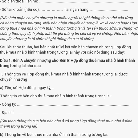
- Số điện thoại liên hệ: .......................................................................................................
- Số tài khoản (nếu có): ……………………… Tại ngân hàng: …......................................
(Nếu bên nhận chuyển nhượng là nhiều người thì ghi thông tin cụ thể của từng
cá nhân chuyển nhượng. Nếu bên nhận chuyển nhượng là vợ và chồng hoặc Hợp
đồng thuê mua nhà ở hình thành trong tương lai là tài sản thuộc sở hữu chung vợ
chồng theo quy định pháp luật thì ghi thông tin của cả vợ và chồng. Nếu bên nhận
chuyển nhượng là tổ chức thì ghi thông tin của tổ chức)
Sau khi thỏa thuận, hai bên nhất trí ký kết văn bản chuyển nhượng Hợp đồng
thuê mua nhà ở hình thành trong tương lai này với các nội dung sau đây:
Điều 1. Bên A chuyển nhượng cho Bên B Hợp đồng thuê mua nhà ở hình thành
trong tương lai như sau:
1. Thông tin về Hợp đồng thuê mua nhà ờ hình thành trong tương lai được
chuyển nhượng
a) Tên, số Hợp đồng, ngày ký,...
Thông tin về bên cho thuê mua nhà ở hình thành trong tương lai:
- Công ty: .........................................................................................................................
- Địa chỉ: ...........................................................................................................................
(Ghi theo thông tin của bên bán nhà ở có trong Hợp đồng thuê mua nhà ở hình
thành trong tương lai)
b) Thông tin về bên thuê mua nhà ở hình thành trong tương lai: