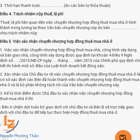
3. Thời hạn thanh toán: ……………………. (do các bên tự thỏa thuận)
Điều 4. Trách nhiệm nộp thuế, lệ phí
Thuế, lệ phí liên quan đến việc chuyển nhượng hợp đồng thuê mua nhà ở hình
thành trong tương lai theo Văn bản chuyển nhượng này do bên …………………………..
chịu trách nhiệm nộp.
Điều 5. Việc xác nhận chuyển nhượng hợp đồng thuê mua nhà ở
1. Việc xác nhận chuyển nhượng hợp đồng thuê mua nhà, công trình xây dựng
và bàn giao nhà, công trình xây dựng được quy định tại Khoản 4 Điều 9 Nghị
định số: …../2015/NĐ-CP ngày ….. tháng …… năm 2015 của Chính phủ quy định chi
tiết thi hành một số điều của Luật Kinh doanh bất động sản;
2. Xác nhận của Chủ đầu tư về việc chuyển nhượng hợp đồng thuê mua nhà ở là
cơ sở xác định các Bên đã hoàn thành việc chuyển nhượng hợp đồng thuê mua
nhà ở và là bộ phận không tách rời của Văn bản chuyển nhượng này.
3. Kể từ thời điểm được Chủ đầu tư xác nhận việc chuyển nhượng hợp đồng
thuê mua nhà ở thì:
- Bên A chấm dứt toàn bộ giao dịch với chủ đầu tư và Bên B sẽ trực tiếp giao
dịch với chủ đầu tư để tiếp tục thực hiện Hợp đồng thuê mua nhà ở.
- Toàn bộ quyền và nghĩa vụ của Bên A trong Hợp đồng thuê mua nhà ở và các
kết quả thực hiện hợp đồng được chuyển giao cho Bên B; Bên B kế thừa toàn
bộ quyền và nghĩa vụ của Bên A trong hợp đồng thuê mua nhà ở và các kết quả
Nguyễn Phương Thảo
thực hiện hợp đồng của Bên A.