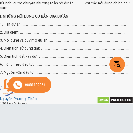
Đề nghị được chuyển nhượng toàn bộ dự án ………… với các nội dung chính như
sau:
I. NHỮNG NỘI DUNG CƠ BẢN CỦA DỰ ÁN
1. Tên dự án: ....................................................................................................................
2. Địa điểm: ......................................................................................................................
3. Nội dung và quy mô dự án: ...........................................................................................
4. Diện tích sử dụng đất: ...................................................................................................
5. Diện tích đất xây dựng: .................................................................................................
6. Tổng mức đầu tư: .........................................................................................................
7. Nguồn vốn đầu tư: ........................................................................................................
8. Tóm tắt tình hình triển khai dự án:
0888889366
...................................................................................
II. LÝ DO XIN CHUYỂN NHƯỢNG:
Nguyễn Phương Thảo
.........................................................................................................................................
1396 ngày trước
Theo dõi
III. ĐỀ XUẤT CHỦ ĐẦU TƯ NHẬN CHUYỂN NHƯỢNG LÀ:
(Tên chủ đầu tư mới; địa
ĐƠN ĐỀ NGHỊ CHO PHÉP CHUYỂN NHƯỢNG TOÀN BỘ DỰ ÁN
chỉ; người đại diện; năng lực tài chính; kinh nghiệm)
CỘNG HÒA XÃ HỘI CHỦ NGHĨA VIỆT NAM
IV. PHƯƠNG ÁN GIẢI QUYẾT VỀ QUYỀN LỢI VÀ NGHĨA VỤ ĐỐI VỚI KHÁCH HÀNG
Độc lập - Tự do - Hạnh phúc
VÀ CÁC BÊN CÓ LIÊN QUAN:
--------------- ĐƠN ĐỀ NGHỊ CHO PHÉP