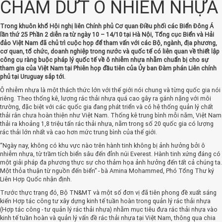
CHẤM DỨT Ô NHIỄM NHỰA
Trong khuôn khổ Hội nghị liên Chính phủ Cơ quan Điều phối các Biển Đông Á
lần thứ 25 Phần 2 diễn ra từ ngày 10 – 14/10 tại Hà Nội, Tổng cục Biển và Hải
đảo Việt Nam đã chủ trì cuộc họp để tham vấn với các Bộ, ngành, địa phương,
cơ quan, tổ chức, doanh nghiệp trong nước và quốc tế có liên quan về thiết lập
công cụ ràng buộc pháp lý quốc tế về ô nhiễm nhựa nhằm chuẩn bị cho sự
tham gia của Việt Nam tại Phiên họp đầu tiên của Ủy ban Đàm phán Liên chính
phủ tại Uruguay sắp tới.
Ô nhiễm nhựa là một thách thức lớn với thế giới nói chung và từng quốc gia nói
riêng. Theo thống kê, lượng rác thải nhựa quá cao gây ra gánh nặng với môi
trường, đặc biệt với các quốc gia đang phát triển và có hệ thống quản lý chất
thải rắn chưa hoàn thiện như Việt Nam. Thống kê trung bình mỗi năm, Việt Nam
thải ra khoảng 1,8 triệu tấn rác thải nhựa, nằm trong số 20 quốc gia có lượng
rác thải lớn nhất và cao hơn mức trung bình của thế giới.
“Ngày nay, không có khu vực nào trên hành tinh không bị ảnh hưởng bởi ô
nhiễm nhựa, từ trầm tích biển sâu đến đỉnh núi Everest. Hành tinh xứng đáng có
một giải pháp đa phương thực sự cho thảm họa ảnh hưởng đến tất cả chúng ta.
Một thỏa thuận từ nguồn đến biển” - bà Amina Mohammed, Phó Tổng Thư ký
Liên Hợp Quốc nhận định.
Trước thực trạng đó, Bộ TN&MT và một số đơn vị đã tiên phong đề xuất sáng
kiến Hợp tác công tư xây dựng kinh tế tuần hoàn trong quản lý rác thải nhựa
(Hợp tác công - tư quản lý rác thải nhựa) nhằm mục tiêu đưa rác thải nhựa vào
kinh tế tuần hoàn và quản lý vấn đề rác thải nhựa tại Việt Nam, thông qua chia