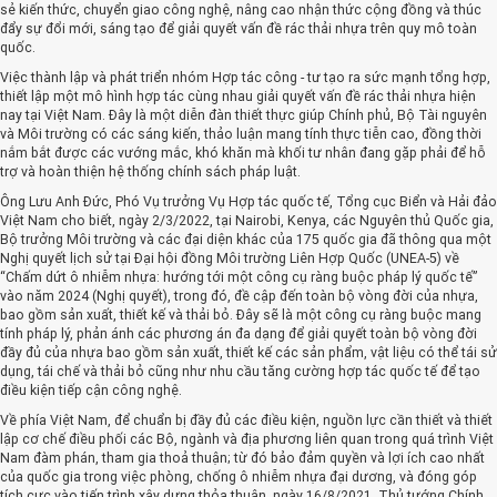
sẻ kiến thức, chuyển giao công nghệ, nâng cao nhận thức cộng đồng và thúc
đẩy sự đổi mới, sáng tạo để giải quyết vấn đề rác thải nhựa trên quy mô toàn
quốc.
Việc thành lập và phát triển nhóm Hợp tác công - tư tạo ra sức mạnh tổng hợp,
thiết lập một mô hình hợp tác cùng nhau giải quyết vấn đề rác thải nhựa hiện
nay tại Việt Nam. Đây là một diễn đàn thiết thực giúp Chính phủ, Bộ Tài nguyên
và Môi trường có các sáng kiến, thảo luận mang tính thực tiễn cao, đồng thời
nắm bắt được các vướng mắc, khó khăn mà khối tư nhân đang gặp phải để hỗ
trợ và hoàn thiện hệ thống chính sách pháp luật.
Ông Lưu Anh Đức, Phó Vụ trưởng Vụ Hợp tác quốc tế, Tổng cục Biển và Hải đảo
Việt Nam cho biết, ngày 2/3/2022, tại Nairobi, Kenya, các Nguyên thủ Quốc gia,
Bộ trưởng Môi trường và các đại diện khác của 175 quốc gia đã thông qua một
Nghị quyết lịch sử tại Đại hội đồng Môi trường Liên Hợp Quốc (UNEA-5) về
“Chấm dứt ô nhiễm nhựa: hướng tới một công cụ ràng buộc pháp lý quốc tế”
vào năm 2024 (Nghị quyết), trong đó, đề cập đến toàn bộ vòng đời của nhựa,
bao gồm sản xuất, thiết kế và thải bỏ. Đây sẽ là một công cụ ràng buộc mang
tính pháp lý, phản ánh các phương án đa dạng để giải quyết toàn bộ vòng đời
đầy đủ của nhựa bao gồm sản xuất, thiết kế các sản phẩm, vật liệu có thể tái sử
dụng, tái chế và thải bỏ cũng như nhu cầu tăng cường hợp tác quốc tế để tạo
điều kiện tiếp cận công nghệ.
Về phía Việt Nam, để chuẩn bị đầy đủ các điều kiện, nguồn lực cần thiết và thiết
lập cơ chế điều phối các Bộ, ngành và địa phương liên quan trong quá trình Việt
Nam đàm phán, tham gia thoả thuận; từ đó bảo đảm quyền và lợi ích cao nhất
của quốc gia trong việc phòng, chống ô nhiễm nhựa đại dương, và đóng góp
tích cực vào tiến trình xây dựng thỏa thuận, ngày 16/8/2021, Thủ tướng Chính