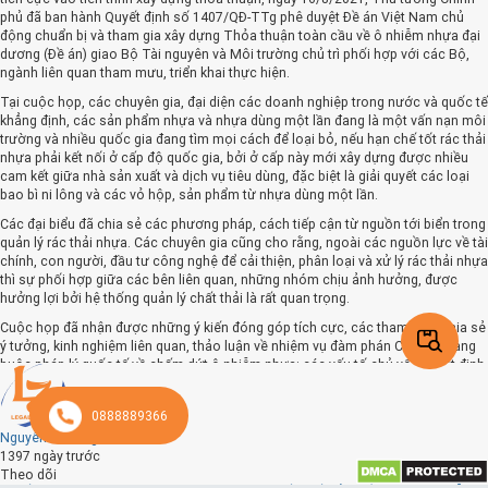
phủ đã ban hành Quyết định số 1407/QĐ-TTg phê duyệt Đề án Việt Nam chủ
động chuẩn bị và tham gia xây dựng Thỏa thuận toàn cầu về ô nhiễm nhựa đại
dương (Đề án) giao Bộ Tài nguyên và Môi trường chủ trì phối hợp với các Bộ,
ngành liên quan tham mưu, triển khai thực hiện.
Tại cuộc họp, các chuyên gia, đại diện các doanh nghiệp trong nước và quốc tế
khẳng định, các sản phẩm nhựa và nhựa dùng một lần đang là một vấn nạn môi
trường và nhiều quốc gia đang tìm mọi cách để loại bỏ, nếu hạn chế tốt rác thải
nhựa phải kết nối ở cấp độ quốc gia, bởi ở cấp này mới xây dựng được nhiều
cam kết giữa nhà sản xuất và dịch vụ tiêu dùng, đặc biệt là giải quyết các loại
bao bì ni lông và các vỏ hộp, sản phẩm từ nhựa dùng một lần.
Các đại biểu đã chia sẻ các phương pháp, cách tiếp cận từ nguồn tới biển trong
quản lý rác thải nhựa. Các chuyên gia cũng cho rằng, ngoài các nguồn lực về tài
chính, con người, đầu tư công nghệ để cải thiện, phân loại và xử lý rác thải nhựa
thì sự phối hợp giữa các bên liên quan, những nhóm chịu ảnh hưởng, được
hưởng lợi bởi hệ thống quản lý chất thải là rất quan trọng.
Cuộc họp đã nhận được những ý kiến đóng góp tích cực, các tham luận chia sẻ
ý tưởng, kinh nghiệm liên quan, thảo luận về nhiệm vụ đàm phán Công cụ ràng
buộc pháp lý quốc tế về chấm dứt ô nhiễm nhựa; các yếu tố chủ yếu quyết định
sự thành công của ILBI và quá trình chuẩn bị đàm phán của Chính phủ và doanh
nghiệp.
0888889366
Đồng thời, cập nhật, hoàn thiện dự thảo Kế hoạch thực hiện Quyết định số
Nguyễn Phương Thảo
1407/QĐ-TTg của Thủ tướng Chính phủ; trên cơ sở đó, thảo luận và tham vấn ý
1397 ngày trước
tưởng, nội dung góp ý của các bên liên quan, đặc biệt là doanh nghiệp chuẩn bị
Theo dõi
cho sự tham gia của Việt Nam vào quá trình đàm phán thực hiện Nghị quyết