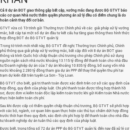
Cả 8 dự án BOT giao thông gặp bất cập, vướng mắc đang được Bộ GTVT báo
cáo cơ quan Nhà nước thẩm quyền phương án xử lý đều có điểm chung là do
hoàn cảnh thay đổi cơ bản.
GTVT vừa có Tờ trình gửi Thường trực Chính phủ về các giải pháp xử lý vướng
mắc, bất cập tại một số dự án đầu tư kết cấu hạ tầng giao thông theo hình thức
hợp đồng BOT do Bộ GTVT quản lý.
Trong tờ trình mới nhất này, Bộ GTVT đề nghị Thường trực Chính phủ, Chính
phủ thông qua giải pháp xử lý vướng mắc, bất cập đối với 8 dự án BOT giao
thông và trình Quốc hội chấp thuận chủ trương cho phép Chính phủ sử dụng
nguồn ngân sách nhà nước khoảng 13.115 tỷ đồng để thanh toán cho nhà đầu
tư/Doanh nghiệp dự án của 7 dự án khoảng 10.835 tỷ đồng; bổ sung vốn nhà
nước khoảng 2.280 tỷ đồng tham gia dự án PPP để thay thế quyền thu phí tại
trạm dự kiến đặt trên tuyến La Sơn - Túy Loan.
Bộ GTVT cho biết, giá trị thanh toán được xác định trên cơ sở các quy định của
hợp đồng, quy định của pháp luật. Chi phí thanh toán được tổng hợp thành hồ
sơ, được đơn vị kiểm toán độc lập kiểm toán trước khi gửi Kiểm toán Nhà nước
thực hiện kiểm toán chi phí.
Sau khi được cấp có thẩm quyền chấp thuận chủ trương, Bộ GTVT sẽ phối hợp
với các bộ, ngành, cơ quan liên quan thực hiện các thủ tục chấm dứt hợp đồng
trước thời hạn theo quy định; xác định chi phí hợp lý để thanh toán cho nhà đầu
tư/doanh nghiệp dự án tuân thủ các quy định của pháp luật.
Được biết, trong tổng số 72 dự án PPP do Bộ GTVT quản lý, đến nay đã xử lý cơ