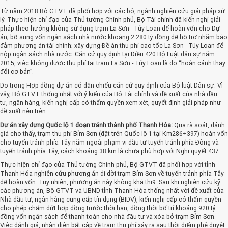
Từ năm 2018 Bộ GTVT đã phối hợp với các bộ, ngành nghiên cứu giải pháp xử
lý. Thực hiện chỉ đạo của Thủ tướng Chính phủ, Bộ Tài chính đã kiến nghị giải
pháp theo hướng không sử dụng trạm La Sơn - Túy Loan để hoàn vốn cho Dự
án; bổ sung vốn ngân sách nhà nước khoảng 2.280 tỷ đồng để hỗ trợ nhằm bảo
đảm phương án tài chính; xây dựng Đề án thu phí cao tốc La Sơn - Túy Loan để
nộp ngân sách nhà nước. Căn cứ quy định tại Điều 420 Bộ Luật dân sự năm
2015, việc không được thu phí tại trạm La Sơn - Túy Loan là do “hoàn cảnh thay
đổi cơ bản”.
Do trong Hợp đồng dự án có dẫn chiếu căn cứ quy định của Bộ luật Dân sự. Vì
vậy, Bộ GTVT thống nhất với ý kiến của Bộ Tài chính và đề xuất của nhà đầu
tư, ngân hàng, kiến nghị cấp có thẩm quyền xem xét, quyết định giải pháp như
đề xuất nêu trên.
Dự án xây dựng Quốc lộ 1 đoạn tránh thành phố Thanh Hóa:
Qua rà soát, đánh
giá cho thấy, trạm thu phí Bỉm Sơn (đặt trên Quốc lộ 1 tại Km286+397) hoàn vốn
cho tuyến tránh phía Tây nằm ngoài phạm vi đầu tư tuyến tránh phía Đông và
tuyến tránh phía Tây, cách khoảng 38 km là chưa phù hợp với Nghị quyết 437.
Thực hiện chỉ đạo của Thủ tướng Chính phủ, Bộ GTVT đã phối hợp với tỉnh
Thanh Hóa nghiên cứu phương án di dời trạm Bỉm Sơn về tuyến tránh phía Tây
để hoàn vốn. Tuy nhiên, phương án này không khả thi9. Sau khi nghiên cứu kỹ
các phương án, Bộ GTVT và UBND tỉnh Thanh Hóa thống nhất với đề xuất của
Nhà đầu tư, ngân hàng cung cấp tín dụng (BIDV), kiến nghị cấp có thẩm quyền
cho phép chấm dứt hợp đồng trước thời hạn, đồng thời bố trí khoảng 920 tỷ
đồng vốn ngân sách để thanh toán cho nhà đầu tư và xóa bỏ trạm Bỉm Sơn.
Việc đánh giá, nhận diện bất cập về trạm thu phí xảy ra sau thời điểm phê duyệt