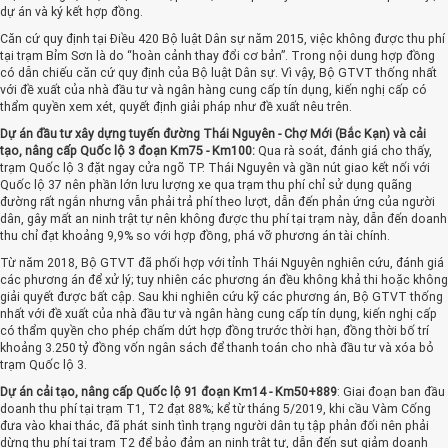
dự án và ký kết hợp đồng.
Căn cứ quy định tại Điều 420 Bộ luật Dân sự năm 2015, việc không được thu phí
tại trạm Bỉm Sơn là do “hoàn cảnh thay đổi cơ bản”. Trong nội dung hợp đồng
có dẫn chiếu căn cứ quy định của Bộ luật Dân sự. Vì vậy, Bộ GTVT thống nhất
với đề xuất của nhà đầu tư và ngân hàng cung cấp tín dụng, kiến nghị cấp có
thẩm quyền xem xét, quyết định giải pháp như đề xuất nêu trên.
Dự án đầu tư xây dựng tuyến đường Thái Nguyên - Chợ Mới (Bắc Kạn) và cải
tạo, nâng cấp Quốc lộ 3 đoạn Km75 - Km100:
Qua rà soát, đánh giá cho thấy,
trạm Quốc lộ 3 đặt ngay cửa ngõ TP. Thái Nguyên và gần nút giao kết nối với
Quốc lộ 37 nên phần lớn lưu lượng xe qua trạm thu phí chỉ sử dụng quãng
đường rất ngắn nhưng vẫn phải trả phí theo lượt, dẫn đến phản ứng của người
dân, gây mất an ninh trật tự nên không được thu phí tại trạm này, dẫn đến doanh
thu chỉ đạt khoảng 9,9% so với hợp đồng, phá vỡ phương án tài chính.
Từ năm 2018, Bộ GTVT đã phối hợp với tỉnh Thái Nguyên nghiên cứu, đánh giá
các phương án để xử lý; tuy nhiên các phương án đều không khả thi hoặc không
giải quyết được bất cập. Sau khi nghiên cứu kỹ các phương án, Bộ GTVT thống
nhất với đề xuất của nhà đầu tư và ngân hàng cung cấp tín dụng, kiến nghị cấp
có thẩm quyền cho phép chấm dứt hợp đồng trước thời hạn, đồng thời bố trí
khoảng 3.250 tỷ đồng vốn ngân sách để thanh toán cho nhà đầu tư và xóa bỏ
trạm Quốc lộ 3.
Dự án cải tạo, nâng cấp Quốc lộ 91 đoạn Km14 - Km50+889
: Giai đoạn ban đầu
doanh thu phí tại trạm T1, T2 đạt 88%; kể từ tháng 5/2019, khi cầu Vàm Cống
đưa vào khai thác, đã phát sinh tình trạng người dân tụ tập phản đối nên phải
dừng thu phí tại trạm T2 để bảo đảm an ninh trật tự, dẫn đến sụt giảm doanh