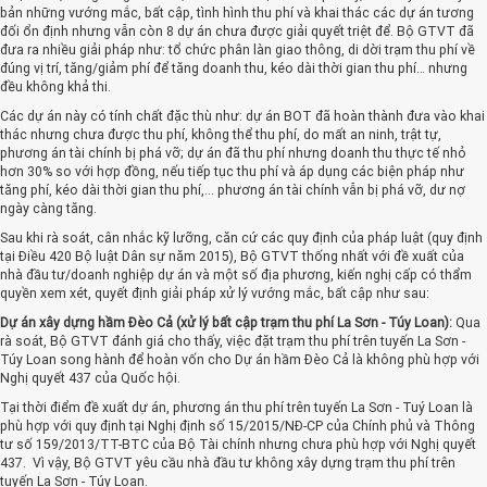
bản những vướng mắc, bất cập, tình hình thu phí và khai thác các dự án tương
đối ổn định nhưng vẫn còn 8 dự án chưa được giải quyết triệt để. Bộ GTVT đã
đưa ra nhiều giải pháp như: tổ chức phân làn giao thông, di dời trạm thu phí về
đúng vị trí, tăng/giảm phí để tăng doanh thu, kéo dài thời gian thu phí… nhưng
đều không khả thi.
Các dự án này có tính chất đặc thù như: dự án BOT đã hoàn thành đưa vào khai
thác nhưng chưa được thu phí, không thể thu phí, do mất an ninh, trật tự,
phương án tài chính bị phá vỡ; dự án đã thu phí nhưng doanh thu thực tế nhỏ
hơn 30% so với hợp đồng, nếu tiếp tục thu phí và áp dụng các biện pháp như
tăng phí, kéo dài thời gian thu phí,... phương án tài chính vẫn bị phá vỡ, dư nợ
ngày càng tăng.
Sau khi rà soát, cân nhắc kỹ lưỡng, căn cứ các quy định của pháp luật (quy định
tại Điều 420 Bộ luật Dân sự năm 2015), Bộ GTVT thống nhất với đề xuất của
nhà đầu tư/doanh nghiệp dự án và một số địa phương, kiến nghị cấp có thẩm
quyền xem xét, quyết định giải pháp xử lý vướng mắc, bất cập như sau:
Dự án xây dựng hầm Đèo Cả (xử lý bất cập trạm thu phí La Sơn - Túy Loan):
Qua
rà soát, Bộ GTVT đánh giá cho thấy, việc đặt trạm thu phí trên tuyến La Sơn -
Túy Loan song hành để hoàn vốn cho Dự án hầm Đèo Cả là không phù hợp với
Nghị quyết 437 của Quốc hội.
Tại thời điểm đề xuất dự án, phương án thu phí trên tuyến La Sơn - Tuý Loan là
phù hợp với quy định tại Nghị định số 15/2015/NĐ-CP của Chính phủ và Thông
tư số 159/2013/TT-BTC của Bộ Tài chính nhưng chưa phù hợp với Nghị quyết
437. Vì vậy, Bộ GTVT yêu cầu nhà đầu tư không xây dựng trạm thu phí trên
tuyến La Sơn - Túy Loan.