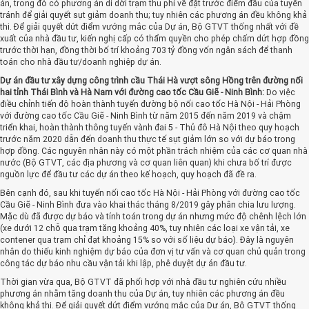
án, trong đó có phương án di dời trạm thu phí về đặt trước điểm đầu của tuyến
tránh để giải quyết sụt giảm doanh thu; tuy nhiên các phương án đều không khả
thi. Để giải quyết dứt điểm vướng mắc của Dự án, Bộ GTVT thống nhất với đề
xuất của nhà đầu tư, kiến nghị cấp có thẩm quyền cho phép chấm dứt hợp đồng
trước thời hạn, đồng thời bố trí khoảng 703 tỷ đồng vốn ngân sách để thanh
toán cho nhà đầu tư/doanh nghiệp dự án.
Dự án đầu tư xây dựng công trình cầu Thái Hà vượt sông Hồng trên đường nối
hai tỉnh Thái Bình và Hà Nam với đường cao tốc Cầu Giẽ - Ninh Bình:
Do việc
điều chỉnh tiến độ hoàn thành tuyến đường bộ nối cao tốc Hà Nội - Hải Phòng
với đường cao tốc Cầu Giẽ - Ninh Bình từ năm 2015 đến năm 2019 và chậm
triển khai, hoàn thành thông tuyến vành đai 5 - Thủ đô Hà Nội theo quy hoạch
trước năm 2020 dẫn đến doanh thu thực tế sụt giảm lớn so với dự báo trong
hợp đồng. Các nguyên nhân này có một phần trách nhiệm của các cơ quan nhà
nước (Bộ GTVT, các địa phương và cơ quan liên quan) khi chưa bố trí được
nguồn lực để đầu tư các dự án theo kế hoạch, quy hoạch đã đề ra.
Bên cạnh đó, sau khi tuyến nối cao tốc Hà Nội - Hải Phòng với đường cao tốc
Cầu Giẽ - Ninh Bình đưa vào khai thác tháng 8/2019 gây phân chia lưu lượng.
Mặc dù đã được dự báo và tính toán trong dự án nhưng mức độ chênh lệch lớn
(xe dưới 12 chỗ qua trạm tăng khoảng 40%, tuy nhiên các loại xe vận tải, xe
contener qua trạm chỉ đạt khoảng 15% so với số liệu dự báo). Đây là nguyên
nhân do thiếu kinh nghiệm dự báo của đơn vị tư vấn và cơ quan chủ quản trong
công tác dự báo nhu cầu vận tải khi lập, phê duyệt dự án đầu tư.
Thời gian vừa qua, Bộ GTVT đã phối hợp với nhà đầu tư nghiên cứu nhiều
phương án nhằm tăng doanh thu của Dự án, tuy nhiên các phương án đều
không khả thi. Để giải quyết dứt điểm vướng mắc của Dự án, Bộ GTVT thống