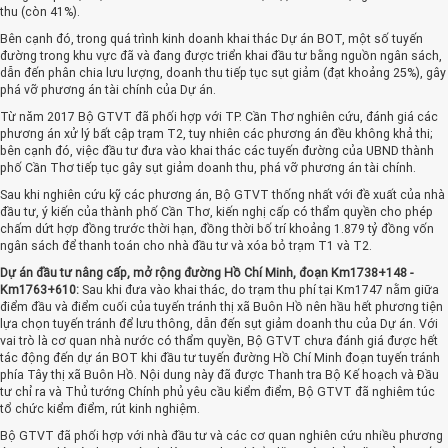
thu (còn 41%).
Bên cạnh đó, trong quá trình kinh doanh khai thác Dự án BOT, một số tuyến
đường trong khu vực đã và đang được triển khai đầu tư bằng nguồn ngân sách,
dẫn đến phân chia lưu lượng, doanh thu tiếp tục sụt giảm (đạt khoảng 25%), gây
phá vỡ phương án tài chính của Dự án.
Từ năm 2017 Bộ GTVT đã phối hợp với TP. Cần Thơ nghiên cứu, đánh giá các
phương án xử lý bất cập trạm T2, tuy nhiên các phương án đều không khả thi;
bên cạnh đó, việc đầu tư đưa vào khai thác các tuyến đường của UBND thành
phố Cần Thơ tiếp tục gây sụt giảm doanh thu, phá vỡ phương án tài chính.
Sau khi nghiên cứu kỹ các phương án, Bộ GTVT thống nhất với đề xuất của nhà
đầu tư, ý kiến của thành phố Cần Thơ, kiến nghị cấp có thẩm quyền cho phép
chấm dứt hợp đồng trước thời hạn, đồng thời bố trí khoảng 1.879 tỷ đồng vốn
ngân sách để thanh toán cho nhà đầu tư và xóa bỏ trạm T1 và T2.
Dự án đầu tư nâng cấp, mở rộng đường Hồ Chí Minh, đoạn Km1738+148 -
Km1763+610:
Sau khi đưa vào khai thác, do trạm thu phí tại Km1747 nằm giữa
điểm đầu và điểm cuối của tuyến tránh thị xã Buôn Hồ nên hầu hết phương tiện
lựa chọn tuyến tránh để lưu thông, dẫn đến sụt giảm doanh thu của Dự án. Với
vai trò là cơ quan nhà nước có thẩm quyền, Bộ GTVT chưa đánh giá được hết
tác động đến dự án BOT khi đầu tư tuyến đường Hồ Chí Minh đoạn tuyến tránh
phía Tây thị xã Buôn Hồ. Nội dung này đã được Thanh tra Bộ Kế hoạch và Đầu
tư chỉ ra và Thủ tướng Chính phủ yêu cầu kiểm điểm, Bộ GTVT đã nghiêm túc
tổ chức kiểm điểm, rút kinh nghiệm.
Bộ GTVT đã phối hợp với nhà đầu tư và các cơ quan nghiên cứu nhiều phương