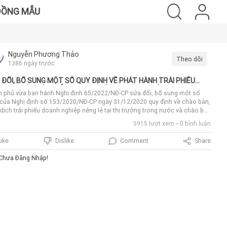
ĐỒNG MẪU
Nguyễn Phương Thảo
Theo dõi
1386 ngày trước
 ĐỔI, BỔ SUNG MỘT SỐ QUY ĐỊNH VỀ PHÁT HÀNH TRÁI PHIẾU
NH NGHIỆP RIÊNG LẺ TẠI THỊ TRƯỜNG TRONG NƯỚC
h phủ vừa ban hành Nghị định 65/2022/NĐ-CP sửa đổi, bổ sung một số
 của Nghị định số 153/2020/NĐ-CP ngày 31/12/2020 quy định về chào bán,
 dịch trái phiếu doanh nghiệp riêng lẻ tại thị trường trong nước và chào bán
 phiếu doanh nghiệp ra thị trường quốc tế.Nghị định 65/2022/NĐ-CP sửa đổi
5915 lượt xem
0 bình luận
định về mục đích phát hành trái phiếu nhằm tăng cường trách nhiệm và
a vụ của doanh nghiệp phát hành trong việc sử dụng tiền thu từ phát hành
Comment
Share
Like
Dislike
 phiếu đúng mục đích.Theo đó, mục đích phát hành trái phiếu là để thực
 các chương trình, dự án đầu tư, cơ cấu lại nợ của chính doanh nghiệp
Chưa Đăng Nhập!
 mục đích phát hành trái phiếu theo quy định của pháp luật chuyên ngành.
h nghiệp phải nêu cụ thể mục đích phát hành tại phương án phát hành và
 bố thông tin cho nhà đầu tư đăng ký mua trái phiếu. Việc sử dụng vốn huy
 từ phát hành trái phiếu của doanh nghiệp phải đảm bảo đúng mục đích
 phương án phát hành và nội dung công bố thông tin cho nhà đầu tư.Nghị
 65/2022/NĐ-CP cũng bổ sung khoản 4 và khoản 5 Điều 5 về nguyên tắc
hành và sử dụng vốn trái phiếu. Cụ thể, đối với trái phiếu đã phát hành tại
trường trong nước, doanh nghiệp chỉ được thay đổi điều kiện, điều khoản