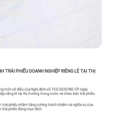
của t
Được
ngườ
hành
trái
theo
tăng
hoặc
phiế
hoặc
CP b
tượn
lẻ.C
chín
Luật
chuy
H TRÁI PHIẾU DOANH NGHIỆP RIÊNG LẺ TẠI THỊ
hiện
thán
Luật
định
này.
ung một số điều của Nghị định số 153/2020/NĐ-CP ngày
định
ệp riêng lẻ tại thị trường trong nước và chào bán trái phiếu
nghi
ký gi
h trái phiếu nhằm tăng cường trách nhiệm và nghĩa vụ của
bằng
 trái phiếu đúng mục đích.
thời 