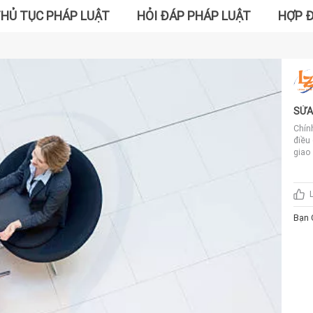
HỦ TỤC PHÁP LUẬT
HỎI ĐÁP PHÁP LUẬT
HỢP 
SỬA
DOA
Chín
điều
giao
trái
quy 
nghĩ
trái
hiện
Bạn 
hoặc
Doan
công
động
theo
định
phát 
thị 