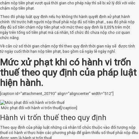
chậm nộp tiền phạt vượt quá thời gian cho phép này thì sẽ bị xử lý đối với việc
chậm nộp tiền phạt.
Theo đó pháp luật quy định nếu họ không thi hành quyết định xử phạt hành
chính thì trước hết người nộp thuế phải nộp đủ số tiền phạt , sau đó phải nộp
đầy đủ số tiền chậm nộp tiền phạt với mức theo quy định là 0,05% trên một
ngày trên tổng số tiền phạt mà cá nhân, tổ chức đó chưa nộp cho cơ quan
chức năng.
Về căn cứ số thời gian chậm nộp thì theo quy định thời gian này sẽ được tính
từ ngày cuối thời hạn nộp tiền phạt, bao gồm cả ngày lễ ngày nghỉ.
Mức xử phạt khi có hành vi trốn
thuế theo quy định của pháp luật
hiện hành.
[caption id="attachment_20793" align="aligncenter" width="512"]
Mức phạt đối với hành vi trốn thuế[/caption]
Hành vi trốn thuế theo quy định
Theo quy định của pháp luật những cá nhân tổ chức thuộc vào đối tượng nộp
thuế có hành vi thực hiện các phương pháp để giảm thiểu số thuế phải nộp đều
được xem là hành vi trốn thuế.