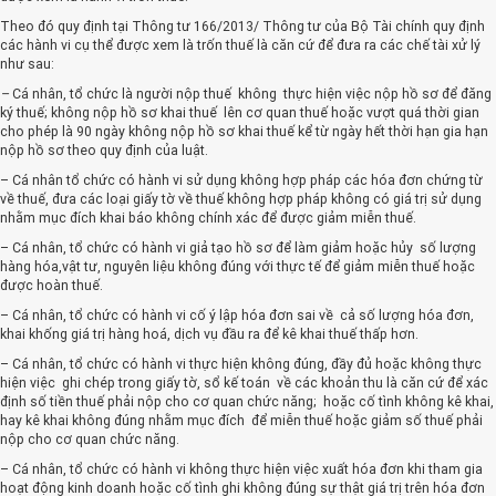
Theo đó quy định tại Thông tư 166/2013/ Thông tư của Bộ Tài chính quy định
các hành vi cụ thể được xem là trốn thuế là căn cứ để đưa ra các chế tài xử lý
như sau:
–
Cá nhân, tổ chức là người nộp thuế không thực hiện việc nộp hồ sơ để đăng
ký thuế; không nộp hồ sơ khai thuế lên cơ quan thuế hoặc vượt quá thời gian
cho phép là 90 ngày không nộp hồ sơ khai thuế kể từ ngày hết thời hạn gia hạn
nộp hồ sơ theo quy định của luật.
– Cá nhân tổ chức có hành vi sử dụng không hợp pháp các hóa đơn chứng từ
về thuế, đưa các loại giấy tờ về thuế không hợp pháp không có giá trị sử dụng
nhằm mục đích khai báo không chính xác để được giảm miễn thuế.
– Cá nhân, tổ chức có hành vi giả tạo hồ sơ để làm giảm hoặc hủy số lượng
hàng hóa,vật tư, nguyên liệu không đúng với thực tế để giảm miễn thuế hoặc
được hoàn thuế.
– Cá nhân, tổ chức có hành vi cố ý lập hóa đơn sai về cả số lượng hóa đơn,
khai khống giá trị hàng hoá, dịch vụ đầu ra để kê khai thuế thấp hơn.
– Cá nhân, tổ chức có hành vi thực hiện không đúng, đầy đủ hoặc không thực
hiện việc ghi chép trong giấy tờ, sổ kế toán về các khoản thu là căn cứ để xác
định số tiền thuế phải nộp cho cơ quan chức năng; hoặc cố tình không kê khai,
hay kê khai không đúng nhằm mục đích để miễn thuế hoặc giảm số thuế phải
nộp cho cơ quan chức năng.
– Cá nhân, tổ chức có hành vi không thực hiện việc xuất hóa đơn khi tham gia
hoạt động kinh doanh hoặc cố tình ghi không đúng sự thật giá trị trên hóa đơn