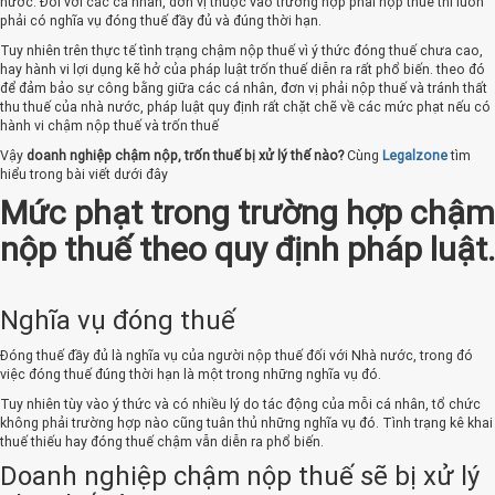
nước. Đối với các cá nhân, đơn vị thuộc vào trường hợp phải nộp thuế thì luôn
phải có nghĩa vụ đóng thuế đầy đủ và đúng thời hạn.
Tuy nhiên trên thực tế tình trạng chậm nộp thuế vì ý thức đóng thuế chưa cao,
hay hành vi lợi dụng kẽ hở của pháp luật trốn thuế diễn ra rất phổ biến. theo đó
để đảm bảo sự công bằng giữa các cá nhân, đơn vị phải nộp thuế và tránh thất
thu thuế của nhà nước, pháp luật quy định rất chặt chẽ về các mức phạt nếu có
hành vi chậm nộp thuế và trốn thuế
Vậy
doanh nghiệp chậm nộp, trốn thuế bị xử lý thế nào?
Cùng
Legalzone
tìm
hiểu trong bài viết dưới đây
Mức phạt trong trường hợp chậm
nộp thuế theo quy định pháp luật.
Nghĩa vụ đóng thuế
Đóng thuế đầy đủ là nghĩa vụ của người nộp thuế đối với Nhà nước, trong đó
việc đóng thuế đúng thời hạn là một trong những nghĩa vụ đó.
Tuy nhiên tùy vào ý thức và có nhiều lý do tác động của mỗi cá nhân, tổ chức
không phải trường hợp nào cũng tuân thủ những nghĩa vụ đó. Tình trạng kê khai
thuế thiếu hay đóng thuế chậm vẫn diễn ra phổ biến.
Doanh nghiệp chậm nộp thuế sẽ bị xử lý