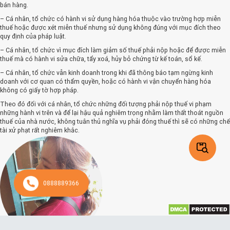
bán hàng.
– Cá nhân, tổ chức có hành vi sử dụng hàng hóa thuộc vào trường hợp miễn
thuế hoặc được xét miễn thuế nhưng sử dụng không đúng với mục đích theo
quy định của pháp luật.
– Cá nhân, tổ chức vì mục đích làm giảm số thuế phải nộp hoặc để được miễn
thuế mà có hành vi sửa chữa, tẩy xoá, hủy bỏ chứng từ kế toán, sổ kế.
– Cá nhân, tổ chức vẫn kinh doanh trong khi đã thông báo tạm ngừng kinh
doanh với cơ quan có thẩm quyền, hoặc có hành vi vận chuyển hàng hóa
không có giấy tờ hợp pháp.
Theo đó đối với cá nhân, tổ chức những đối tượng phải nộp thuế vi phạm
những hành vi trên và để lại hậu quả nghiêm trọng nhằm làm thất thoát nguồn
thuế của nhà nước, không tuân thủ nghĩa vụ phải đóng thuế thì sẽ có những chế
tài xử phạt rất nghiêm khắc.
Doanh nghiệp trốn thuế sẽ bị xử lý như
thế nào?
Đối với hành vi trốn thuế thì cá nhân sẽ phải chịu chế tài xử phạt theo quy định
0888889366
tại Thông tư 166/2013/T-BTC thì tùy vào mức độ hậu quả để lại và các tình tiết
tăng nặng và tình tiết giảm nhẹ thì các mức phạt cũng khác nhau:
– Mức xử phạt tiền tiền một lần tính trên số tiền mà cá nhân, đơn vị phải nộp
thuế trốn đóng thuế ở lần vi phạm đầu tiên, không bao gồm các hành vi khai sai
dẫn đến thiếu tiền thuế, hoặc các cá nhân, đơn vị đã vi phạm và tái phạm lần hai