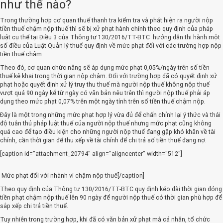
như thế nào?
Trong thường hợp cơ quan thuế thanh tra kiểm tra và phát hiện ra người nộp
tiền thuế chậm nộp thuế thì sẽ bị xử phạt hành chính theo quy định của pháp
luật cụ thể tại Điều 3 của Thông tư 130/2016/TT-BTC hướng dẫn thi hành một
số điều của Luật Quản lý thuế quy định về mức phạt đối với các trường hợp nộp
tiền thuế chậm.
Theo đó, cơ quan chức năng sẽ áp dụng mức phạt 0,05%/ngày trên số tiền
thuế kê khai trong thời gian nộp chậm. Đối với trường hợp đã có quyết định xử
phạt hoặc quyết định xử lý truy thu thuế mà người nộp thuế không nộp thuế
vượt quá 90 ngày kể từ ngày có văn bản nêu trên thì người nộp thuế phải áp
dụng theo mức phạt 0,07% trên một ngày tính trên số tiền thuế chậm nộp.
Đây là một trong những mức phạt hợp lý vừa đủ để chấn chỉnh lại ý thức và thái
độ tuân thủ pháp luật thuế của người nộp thuế nhưng mức phạt cũng không
quá cao để tạo điều kiện cho những người nộp thuế đang gặp khó khăn về tài
chính, cần thời gian để thu xếp về tài chính để chi trả số tiền thuế đang nợ.
[caption id="attachment_20794" align="aligncenter" width="512"]
Mức phạt đối với nhành vi chậm nộp thuế[/caption]
Theo quy định của Thông tư 130/2016/TT-BTC quy định kéo dài thời gian đóng
tiền phạt chậm nộp thuế lên 90 ngày để người nộp thuế có thời gian phù hợp để
sắp xếp chi trả tiền thuế.
Tuy nhiên trong trường hợp, khi đã có văn bản xử phạt mà cá nhân, tổ chức