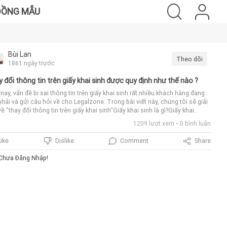
ĐỒNG MẪU
Bùi Lan
Theo dõi
1861 ngày trước
 đổi thông tin trên giấy khai sinh được quy định như thế nào ?
nay, vấn đề bị sai thông tin trên giấy khai sinh rất nhiều khách hàng đang
phải và gửi câu hỏi về cho Legalzone. Trong bài viết này, chúng tôi sẽ giải
ề "thay đổi thông tin trên giấy khai sinh"Giấy khai sinh là gì?Giấy khai
 là văn bản do cơ quan nhà nước có thẩm quyền cấp cho cá nhân khi được
1209 lượt xem
0 bình luận
 ký khai sinh; nội dung Giấy khai sinh bao gồm các thông tin cơ bản về cá
theo quy định.Thứ nhất, về điều kiện thay đổi, cải chính giấy khai sinh:–
Comment
Share
Like
Dislike
với người chưa thành niên (người dưới 18 tuổi): việc thay đổi họ, chữ đệm,
phải có sự đồng ý của cha, mẹ người đó và được thể hiện trong Tờ khai.
Chưa Đăng Nhập!
lẽ, đây là đối tượng chưa có năng lực hành vi dân sự đầy đủ. Với người từ
 tuổi trở lên thì việc thay đổi phải được sự đồng ý của người đó.– Chỉ được
 hiện việc cải chính hộ tịch này khi có căn cứ để cho rằng sự sai sót thông
trên giấy khai sinh là do lỗi của công chức làm công tác hộ tịch hoặc người
cầu đăng ký hộ tịch.Thứ hai, về thẩm quyền thay đổi, cải chính thông tin
 giấy khai sinh:Cải chính hộ tịch theo quy định của Luật Hộ tịch 2014 ban
 ngày 20 tháng 11 năm 2014:Việc chỉnh sửa, cải chính thông tin của cá
 trong Sổ hộ tịch hoặc trong bản chính giấy tờ hộ tịch (như giấy khai