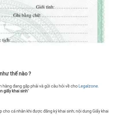
sinh
công
cải c
sau 
thẩm
thẩm
đó, 
của 
nhân
tron
từ đ
thì 
thôn
thẩm
tin t
 như thế nào ?
cầu 
Tờ k
giấy
ách hàng đang gặp phải và gửi câu hỏi về cho
Legalzone
.
khẩu,
n giấy khai sinh
"
tục 
2014
hạn:
pháp
 cho cá nhân khi được đăng ký khai sinh; nội dung Giấy khai
yêu c
chín
kiện