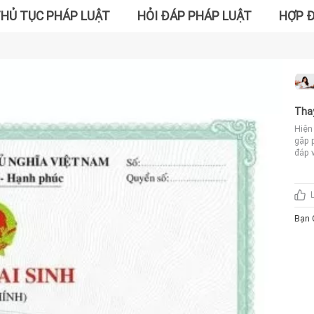
HỦ TỤC PHÁP LUẬT
HỎI ĐÁP PHÁP LUẬT
HỢP 
Thay
Hiện 
gặp 
đáp v
sinh
đăng
nhân 
Đối 
tên 
Bạn 
Bởi 
đủ 9
thực
tin 
yêu 
trên
hành
nhân