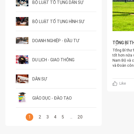
BỘ LUẬT TỐ TỤNG DÂN SỰ
BỘ LUẬT TỐ TỤNG HÌNH SỰ
DOANH NGHIỆP - ĐẦU TƯ
TỔNG BÍ T
ĐẦU TÀU
Tổng Bí thư Nguyễn Phú Trọng nêu rõ, thành phố cần nỗ lực phấn đấu hơn nữa, phát huy tốt hơn nữa vai trò đầu tàu, động lực phát triển mạnh mẽ nhất của mình đối với vùng Đông Nam Bộ và cả nước.Ngày 23/9, tại Thành phố Hồ Chí Minh, Tổng Bí thư Nguyễn Phú Trọng và Đoàn công tác đã đến thăm, làm việc với Ban Thường vụ Thành ủy, cán bộ chủ chốt của Thành phố Hồ Chí Minh về tình hình kết quả phát triển kinh tế -xã hội, an ninh quốc phòng, công tác xây dựng Đảng từ sau Đại hội lần thứ XI Đảng bộ thành phố, Đại hội lần thứ XIII của Đảng và 8 tháng năm 2022; phương hướng, nhiệm vụ thời gian tới.Cùng đi với Tổng Bí thư Nguyễn Phú Trọng có các Ủy viên Bộ Chính trị: Thường trực Ban Bí thư Võ Văn Thưởng, Bí thư Trung ương Đảng, Trưởng ban Tổ chức Trung ương Trương Thị Mai, Bộ trưởng Bộ Công an Tô Lâm, Bộ trưởng Bộ Quốc phòng Phan Văn Giang; các vị Bí thư Trung ương Đảng: Trưởng ban Tuyên giáo Trung ương Nguyễn Trọng Nghĩa, Chánh Văn phòng Trung ương Đảng Lê Minh Hưng; lãnh đạo một số ban, bộ, ngành Trung ương.Nhiệm vụ chính trị đạt những kết quả quan trọngTại buổi làm việc, báo cáo của Thành ủy Thành phố Hồ Chí Minh về tình hình, kết quả thực hiện Nghị quyết Đại hội XIII của Đảng và Đại hội XI của Đảng bộ thành phố từ đầu nhiệm kỳ đến nay cho thấy, Thành ủy, Ban Thường vụ Thành ủy tập trung lãnh đạo, chỉ đạo tổ chức học tập, quán triệt sâu rộng Nghị quyết Đại hội XIII của Đảng và Đại hội XI của thành phố; tạo sự nhất trí cao trong Đảng
DU LỊCH - GIAO THÔNG
DÂN SỰ
Like
GIÁO DỤC - ĐÀO TẠO
1
2
3
4
5
20
…