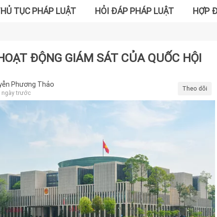
HỦ TỤC PHÁP LUẬT
HỎI ĐÁP PHÁP LUẬT
HỢP 
HOẠT ĐỘNG GIÁM SÁT CỦA QUỐC HỘI
yễn Phương Thảo
Theo dõi
 ngày trước