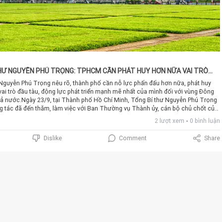
HƯ NGUYỄN PHÚ TRỌNG: TPHCM CẦN PHÁT HUY HƠN NỮA VAI TRÒ
 bộ và sự đồng thuận trong nhân dân; phát huy sức mạnh tổng hợp của cả hệ thống chính trị các cấp, cộng đồng doanh nghiệp và khối đại đoàn kết nhân dân thành phố.Công tác quán triệt, triển khai thực hiện Nghị quyết được tổ chức thực hiện nghiêm túc, đồng bộ, theo tinh thần đổi mới, thiết thực, phù hợp với tình hình phòng, chống dịch COVID-19. Thành ủy đã cụ thể hóa Nghị quyết bằng chương trình hành động, kế hoạch triển khai thực hiện và ban hành 4 chương trình phát triển thành phố với 51 nội dung đề án, chương trình thành phần và đang tập trung tổ chức thực hiện.Trong nhiệm kỳ 2020 - 2025, Đảng bộ thành phố đã xây dựng 22 chỉ tiêu phát triển kinh tế - xã hội, quốc phòng, an ninh, với 9 nhóm giải pháp trọng tâm. Các lĩnh vực văn hóa, xã hội, y tế, giáo dục- đào tạo, khoa học - công nghệ của thành phố tiếp tục phát triển và có nhiều tiến bộ.Thành phố đã kiên cường ứng phó rất nhanh chóng, kịp thời, linh hoạt với đại dịch COVID-19; đã dập tắt được đợt bùng phát dịch lần thứ tư xảy ra vào nửa cuối năm 2021 và đang phòng, chống có hiệu quả hơn, kiểm soát ngày càng tốt các loại dịch bệnh, trong đó có dịch COVID-19.Quốc phòng - an ninh luôn được đảm bảo, nhất là trong giai đoạn dịch bệnh diễn biến phức tạp; công tác đối ngoại tiếp tục được đẩy mạnh ngay khi thành phố mở cửa lại, các hoạt động đối ngoại được mở rộng, tăng cường quan hệ hữu nghị, kết nối với các đối tác nước ngoài.Thực hiện tốt hơn nữa vai trò đầu tàuSau khi nghe các ý kiến phát biểu, kết luận buổi làm việc, bày tỏ vui mừng vào thăm và làm việc với Ban Chấp hành Đảng bộ và cán bộ chủ chốt của Thành phố Hồ Chí Minh, thay mặt Bộ Chính trị, Ban Bí thư, Tổng Bí thư Nguyễn Phú Trọng gửi tới Đảng bộ, chính quyền và nhân dân Thành phố Hồ Chí Minh "rực rỡ tên vàng" và đồng bào Nam Bộ "muôn vàn yêu quý" lời chào trân trọng, lời thăm hỏi chân tình và lời chúc mừng tốt đẹp nhất.Qua nghe báo cáo của Thành ủy và ý kiến phát biểu của đại diện lãnh đạo các ban, bộ, ngành ở Trung ương và thành phố, Tổng Bí thư Nguyễn Phú Trọng biểu dương, chúc mừng và đánh giá cao những cố gắng, nỗ lực và kết quả, thành tích mà Đảng bộ, chính quyền và nhân dân Thành phố Hồ Chí Minh đã đạt được trong thời gian vừa qua. Nhân dịp này, một lần nữa, Tổng Bí thư Nguyễn Phú Trọng chia sẻ với nhân dân Thành phố Hồ Chí Minh và đồng bào Nam Bộ về những mất mát, thiệt hại, to lớn, chưa từng có do đại dịch COVID-19 gây ra.Trong thời gian tới, với nhiều tiềm năng, lợi thế vượt trội nhất cả nước và sức hấp dẫn, cạnh tranh quốc tế cao đã được thực tế kiểm nghiệm, Tổng Bí thư Nguyễn Phú Trọng nêu rõ, thành phố cần phải quyết tâm đẩy mạnh đổi mới hơn nữa, nỗ lực phấn đấu hơn nữa, phát huy tốt hơn nữa vai trò đầu tàu, động lực phát triển mạnh mẽ nhất của mình đối với vùng Đông Nam Bộ và cả nước; xứng đáng với vinh dự lớn, được mang tên Bác Hồ kính yêu, với cái tên Sài Gòn - Gia Định - Chợ Lớn, Thành phố Hồ Chí Minh đã đi vào lịch sử nước nhà như là một biểu tượng của chủ nghĩa anh hùng cách mạng, biểu tưởng của sự năng động, sáng tạo, luôn đi đầu trong đổi mới, được đồng bào cả nước và bạn bè quốc tế nể trọng.Tổng Bí thư Nguyễn Phú Trọng đề nghị, cần phải nhận thức thật đầy đủ, đúng đắn và sâu sắc hơn nữa tiềm năng, lợi thế vượt trội, vị trí, vai trò đặc biệt quan trọng của thành phố trong sự nghiệp đổi mới, xây dựng và bảo vệ Tổ quốc Việt Nam xã hội chủ nghĩa nói chung và phát triển Vùng Đông Nam Bộ nói riêng. "Ban Chấp hành Đảng bộ thành phố cùng cả hệ thống chính trị cần tiếp tục nghiên cứu, xác định rõ nguyên nhân, bài học kinh nghiệm và kịp thời có những chính sách, biện pháp khắc phục có hiệu quả. Những gì vượt thẩm quyền thì báo cáo Trung ương, Chính phủ, Quốc hội xem xét, tạo điều kiện để tháo gỡ; trong đó có cơ chế, chính sách đặc biệt, vượt trội hơn so với Nghị quyết 54 của Quốc hội khóa XIV", Tổng Bí thư nhấn mạnh.Để thực hiện thành công các đột phá chiến lược, tháo gỡ những ách tắc, điểm nghẽn về thể chế, kết cấu hạ tầng và nguồn nhân lực hiện nay, Tổng Bí thư Nguyễn Phú Trọng nêu rõ, cần đẩy mạnh hơn nữa việc cơ cấu lại nền kinh tế của thành phố gắn với đổi mới mô hình tăng trưởng; tập trung ưu tiên nguồn lực; tăng cường, nâng cao năng lực và chất lượng công tác thể chế hóa, cụ thể hóa các chủ trương, đường lối của Đảng, pháp luật của Nhà nước sát hợp với tình hình, điều kiện cụ thể của thành phố...Tổng Bí thư Nguyễn Phú Trọng nhấn mạnh, cần tập trung ưu tiên xây dựng, tạo bước đột phá mạnh hơn nữa về hệ thống kết cấu hạ tầng đô thị đồng bộ và hiện đại; đổi mới, nâng cao chất lượng, hiệu lực, hiệu quả công tác quy hoạch, thiết kế đô thị, quản lý quy hoạch kiến trúc, quy hoạch xây dựng nông thôn mới, quản lý đô thị gắn với kế hoạch phát triển kinh tế, văn hóa, xã hội, tăng cường thế trận quốc phòng toàn dân, an ninh nhân dân. Thành phố cần chủ động phối hợp với các bộ, ban, ngành Trung ương và các địa phương trong vùng Đông Nam Bộ tập trung xây dựng hệ thống giao thông công cộng có sức chở lớn, đường sắt đô thị; phát triển đường vành đai, đường trên cao, đường cao tốc, luồng tàu đường biển, đường sông, tạo sự kết nối thông suốt để phát huy tối đa các tiềm lực kinh tế của cả vùng và thành phố. Thành phố sớm khắc phục tình trạng yếu kém về hạ tầng giao thông hiện nay, có các giải pháp căn cơ hơn nữa để xử lý các vấn đề về môi trường, ứng phó với biến đổi khí hậu, nước biển dâng; cấp nước, thoát nước, chống úng ngập; xử lý chất thải, hạ tầng năng lượng…Để Thành phố Hồ Chí Minh thực sự là thành phố nghĩa tình, nhân ái, văn minh; nhân dân có cuộc sống ấm no, hạnh phúc, Tổng Bí thư Nguyễn Phú Trọng yêu cầu: "Cần tiếp tục đầu tư đổi mới, nâng cao toàn diện chất lượng giáo dục và đào tạo, phát triển nguồn nhân lực, nhất là nguồn nhân lực chất lượng cao, nguồn nhân lực lãnh đạo, quản lý; phát triển mạnh khoa học - công nghệ gắn với phát triển kinh tế tri thức, làm nền tảng thúc đẩy thành phố phát triển nhanh và bền vững. Thành phố cần củng cố, hoàn thiện mạng lưới y tế từ thành phố đến cơ sở, nâng cao chất lượng hoạt động của các bệnh viện quận, huyện… Coi trọng phát triển y tế dự phòng, giải quyết căn bản tình trạng "quá tải" các bệnh viện. Đặc biệt, thành phố phải động viên, chăm lo mọi mặt để đội ngũ cán bộ y, bác sỹ yên tâm công tác, làm việc, tiếp tục cống hiến, chăm lo phục vụ ngày càng tốt hơn việc chăm sóc sức khỏe nhân dân với tinh thần và trách nhiệm cao hơn nữa."Tổng Bí thư Nguyễn Phú Trọng lưu ý, phát triển nâng cao chất lượng và quản lý tốt các hoạt động văn hóa dân tộc và các giá trị tinh thần mang nét đặc trưng của Thành phố Hồ Chí Minh; nâng cao đời sống văn hóa của nhân dân; kiên quyết đấu tranh ngăn chặn và xóa bỏ cho bằng được các thói hư, tật xấu, tệ nạn xã hội, tội phạm; giảm tai nạn giao thông; bảo đảm trật tự, an toàn cho nhân dân. "Để mỗi người dân thành phố đều có quyền tự hào và có trách nhiệm đóng góp xây dựng Thành phố Hồ Chí Minh thành một thành phố "giàu có"; giàu có không phải chỉ là tiền bạc, vật chất mà còn giàu có về lịch sử, văn hóa, giàu tình người, giàu cơ hội, giàu khát vọng vươn lên", Tổng Bí thư nói.Tổng Bí thư Nguyễn Phú Trọng yêu cầu, phải thường xuyên quan tâm chăm lo công tác bảo đảm quốc phòng - an ninh; nắm bắt và dự báo đúng tình hình, không để bị động, bất ngờ; kịp thời phát hiện và xử lý nghiêm, có hiệu quả mọi tình huống; huy động sức mạnh tổng hợp của cả hệ thống chính trị và khối đại đoàn kết toàn dân...Tổng Bí thư Nguyễn Phú Trọng đề nghị, không ngừng đổi mới, nâng cao năng lực lãnh đạo và sức chiến đấu của Đảng bộ thành phố; chăm lo xây dựng Đảng và hệ thống chính trị thật sự trong sạch, vững mạnh; nâng cao hiệu lực, hiệu quả quản lý Nhà nước của các cấp chính quyền gắn với xây dựng mô hình chính quyền đô thị thực sự là của dân, do dân, vì dân. Thành phố thường xuyên làm tốt công tác xây dựng, chỉnh đốn Đảng và hệ thống chính trị thật sự trong sạch, vững mạnh, coi đây là nhiệm vụ "then chốt", bảo đảm cho mọi thành công của các lĩnh vực khác; bám sát những tư tưởng chỉ đạo, tinh thần mới trong Kết luận số 21-KL/TW, ngày 25/10/2021 của Ban Chấp hành Trung ương về đẩy mạnh xây dựng, chỉnh đốn Đảng và hệ thống chính trị; kiên quyết ngăn chặn, đẩy lùi những biểu hiện tiêu cực, hư hỏng; xử lý nghiêm những cán bộ, đảng viên, công chức, viên chức suy thoái về tư tưởng chính trị, đạo đức, lối sống, biểu hiện "tự diễn biến", "tự chuyển hóa". Cán bộ, đảng viên, nhất là người đứng đầu các cấp phát huy vai trò nêu gương trong học tập và làm theo tư tưởng, đạo đức, phong cách Hồ Chí Minh.Hoan nghênh thành phố đang thực hiện thí điểm mô hình chính quyền đô thị và một số cơ chế, chính sách đặc thù, Tổng Bí
2 lượt xem
0 bình luận
Comment
Share
Dislike