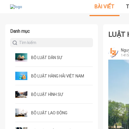
BÀI VIẾT
T
Danh mục
LUẬT 
Ngu
1415
BỘ LUẬT DÂN SỰ
BỘ LUẬT HÀNG HẢI VIỆT NAM
BỘ LUẬT HÌNH SỰ
BỘ LUẬT LAO ĐỘNG