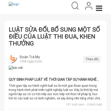
LUẬT SỬA ĐỔI, BỔ SUNG MỘT SỐ
ĐIỀU CỦA LUẬT THI ĐUA, KHEN
THƯỞNG
Đoàn Trà My
Theo dõi
1058 ngày trước
QUY ĐỊNH PHÁP LUẬT VỀ THỜI GIAN TẬP SỰ HÀNH NGHỀ
LUẬT SƯ
Thời gian tập sự hành nghề luật sư là một giai đoạn quan trọng
trong hành trình phát triển nghề nghiệp luật sư. Đây là thời kỳ mà
người tập sự có cơ hội tiếp xúc trực tiếp với thực tế pháp lý, học
hỏi từ các luật sư có kinh nghiệm, và xây dựng nền tảng chắc chắn
cho sự nghiệp của mình trong lĩnh vực luật pháp.Trong bài viết này,
181 lượt xem
0 bình luận
chúng ta sẽ tìm hiểu về thời gian tập sự hành nghề luật sư, các yêu
cầu cần thiết, và những kinh nghiệm quý báu mà người tập sự có