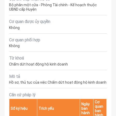
Bộ phân một cửa - Phòng Tài chính - Kế hoạch thuộc
UBND cấp Huyện
Cơ quan được ủy quyền
Không
Cơ quan phối hợp
Không
Từ khoá
Chấm dứt hoạt động hộ kinh doanh
Mô tả
Hồ sơ, thủ tục của việc Chấm dứt hoạt động hộ kinh doanh
Căn cứ pháp lý
Cơ
Ngày
quan
Số ký hiệu
Trích yếu
ban
ban
hành
hành