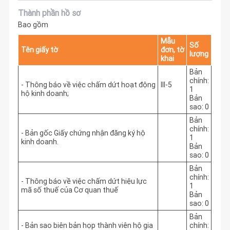
Thành phần hồ sơ
Bao gồm
Mẫu
Số
Tên giấy tờ
đơn, tờ
lượng
khai
Bản
chính:
- Thông báo về việc chấm dứt hoạt động
III-5
1
hộ kinh doanh;
Bản
sao: 0
Bản
chính:
- Bản gốc Giấy chứng nhận đăng ký hộ
1
kinh doanh.
Bản
sao: 0
Bản
chính:
- Thông báo về việc chấm dứt hiệu lực
1
mã số thuế của Cơ quan thuế
Bản
sao: 0
Bản
- Bản sao biên bản họp thành viên hộ gia
chính: