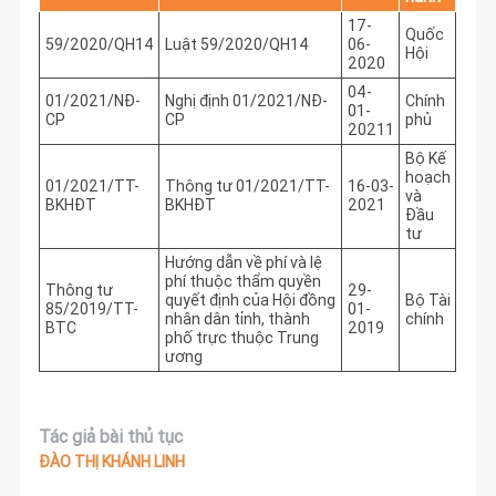
17-
Quốc
59/2020/QH14
Luật 59/2020/QH14
06-
Hội
2020
04-
01/2021/NĐ-
Nghị định 01/2021/NĐ-
Chính
01-
CP
CP
phủ
20211
Bộ Kế
hoạch
01/2021/TT-
Thông tư 01/2021/TT-
16-03-
và
BKHĐT
BKHĐT
2021
Đầu
tư
Hướng dẫn về phí và lệ
phí thuộc thẩm quyền
Thông tư
29-
quyết định của Hội đồng
Bộ Tài
85/2019/TT-
01-
nhân dân tỉnh, thành
chính
BTC
2019
phố trực thuộc Trung
ương
Tác giả bài thủ tục
ĐÀO THỊ KHÁNH LINH