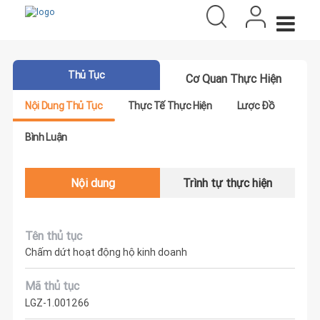
Thủ Tục
Cơ Quan Thực Hiện
Nội Dung Thủ Tục
Thực Tế Thực Hiện
Lược Đồ
Bình Luận
Nội dung
Trình tự thực hiện
Tên thủ tục
Chấm dứt hoạt động hộ kinh doanh
Mã thủ tục
LGZ-1.001266