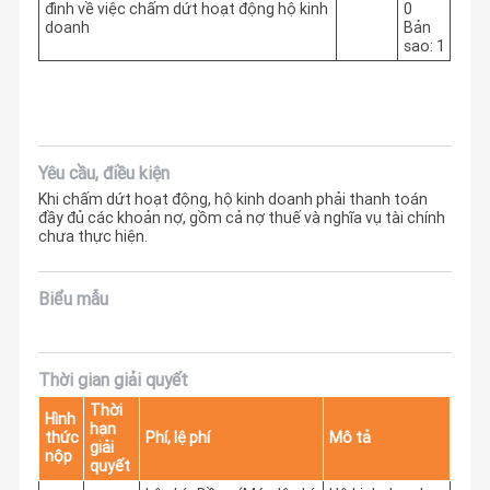
đình về việc chấm dứt hoạt động hộ kinh
0
doanh
Bản
sao: 1
Yêu cầu, điều kiện
Khi chấm dứt hoạt động, hộ kinh doanh phải thanh toán
đầy đủ các khoản nợ, gồm cả nợ thuế và nghĩa vụ tài chính
chưa thực hiện.
Biểu mẫu
Thời gian giải quyết
Thời
Hình
hạn
thức
Phí, lệ phí
Mô tả
giải
nộp
quyết