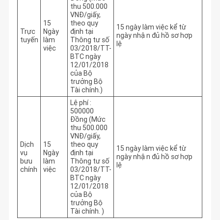
thu 500.000
VNĐ/giấy,
15
theo quy
15 ngày làm việc kể từ 
Trực
Ngày
định tại
ngày nhận đủ hồ sơ hợp 
tuyến
làm
Thông tư số
lệ 
việc
03/2018/TT-
BTC ngày
12/01/2018
của Bộ
trưởng Bộ
Tài chính.)
Lệ phí :
500000
Đồng (Mức
thu 500.000
VNĐ/giấy,
Dịch
15
theo quy
15 ngày làm việc kể từ 
vụ
Ngày
định tại
ngày nhận đủ hồ sơ hợp 
bưu
làm
Thông tư số
lệ
chính
việc
03/2018/TT-
BTC ngày
12/01/2018
của Bộ
trưởng Bộ
Tài chính. )