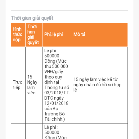
Thời gian giải quyết
Thời
Hình
hạn
thức
Phí, lệ phí
Mô tả
giải
nộp
quyết
Lệ phí :
500000
Đồng (Mức
thu 500.000
VNĐ/giấy,
15
theo quy
15 ngày làm việc kể từ 
Trực
Ngày
định tại
ngày nhận đủ hồ sơ hợp 
tiếp
làm
Thông tư số
lệ
việc
03/2018/TT-
BTC ngày
12/01/2018
của Bộ
trưởng Bộ
Tài chính.)
Lệ phí :
500000
Đồng (Mức