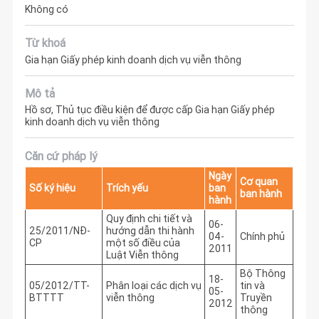
Không có
Từ khoá
Gia hạn Giấy phép kinh doanh dịch vụ viễn thông
Mô tả
Hồ sơ, Thủ tục điều kiện để được cấp Gia hạn Giấy phép
kinh doanh dịch vụ viễn thông
Căn cứ pháp lý
Ngày
Cơ quan
Số ký hiệu
Trích yếu
ban
ban hành
hành
Quy định chi tiết và
06-
25/2011/NĐ-
hướng dẫn thi hành
04-
Chính phủ
CP
một số điều của
2011
Luật Viễn thông
Bộ Thông
18-
05/2012/TT-
Phân loại các dịch vụ
tin và
05-
BTTTT
viễn thông
Truyền
2012
thông