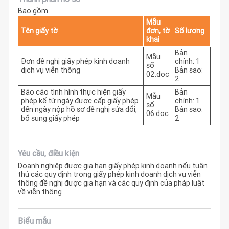
Bao gồm
Mẫu
Tên giấy tờ
đơn, tờ
Số lượng
khai
Bản
Mẫu
Đơn đề nghị giấy phép kinh doanh
chính: 1
số
dịch vụ viễn thông
Bản sao:
02.doc
2
Báo cáo tình hình thực hiện giấy
Bản
Mẫu
phép kể từ ngày được cấp giấy phép
chính: 1
số
đến ngày nộp hồ sơ đề nghị sửa đổi,
Bản sao:
06.doc
bổ sung giấy phép
2
Yêu cầu, điều kiện
Doanh nghiệp được gia hạn giấy phép kinh doanh nếu tuân
thủ các quy định trong giấy phép kinh doanh dịch vụ viễn
thông đề nghị được gia hạn và các quy định của pháp luật
về viễn thông
Biểu mẫu