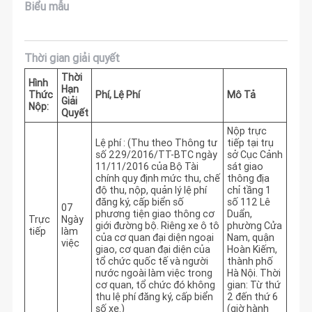
Biểu mẫu
Thời gian giải quyết
Thời
Hình
Hạn
Thức
Phí, Lệ Phí
Mô Tả
Giải
Nộp:
Quyết
Nộp trực
Lệ phí : (Thu theo Thông tư
tiếp tại trụ
số 229/2016/TT-BTC ngày
sở Cục Cảnh
11/11/2016 của Bộ Tài
sát giao
chính quy định mức thu, chế
thông địa
độ thu, nộp, quản lý lệ phí
chỉ tầng 1
đăng ký, cấp biển số
số 112 Lê
07
phương tiện giao thông cơ
Duẩn,
Trực
Ngày
giới đường bộ. Riêng xe ô tô
phường Cửa
tiếp
làm
của cơ quan đại diện ngoại
Nam, quận
việc
giao, cơ quan đại diện của
Hoàn Kiếm,
tổ chức quốc tế và người
thành phố
nước ngoài làm việc trong
Hà Nội. Thời
cơ quan, tổ chức đó không
gian: Từ thứ
thu lệ phí đăng ký, cấp biển
2 đến thứ 6
số xe.)
(giờ hành