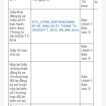
Tờ
lượng
khai
Giấy khai
đăng ký xe
mẫu số 01
Bản
872_LF908_GIAY KHAI DANG
ban hành
chính:1
KY XE_MAU SO 01 THONG TU
kèm theo
Bản
582020TT_BCA_VN_BKL.docx
Thông tư
sao: 0
58/2020/TT-
BCA
Bản
Giấy tờ của
chính:1
chủ xe.
Bản
sao: 0
Nộp lại Giấy
chứng nhận
đăng ký xe
(trường hợp
Bản
đổi lại đăng
chính:1
ký xe) hoặc
Bản
nộp lại biển
sao: 0
số (trường
hợp đổi lại
biển số xe).