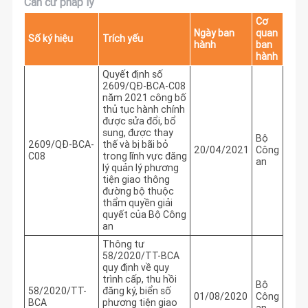
Căn cứ pháp lý
Cơ
Ngày ban
quan
Số ký hiệu
Trích yếu
hành
ban
hành
Quyết định số
2609/QĐ-BCA-C08
năm 2021 công bố
thủ tục hành chính
được sửa đổi, bổ
sung, được thay
Bộ
2609/QĐ-BCA-
thế và bị bãi bỏ
20/04/2021
Công
C08
trong lĩnh vực đăng
an
lý quản lý phương
tiện giao thông
đường bộ thuộc
thẩm quyền giải
quyết của Bộ Công
an
Thông tư
58/2020/TT-BCA
quy định về quy
trình cấp, thu hồi
Bộ
58/2020/TT-
đăng ký, biển số
01/08/2020
Công
BCA
phương tiện giao
an