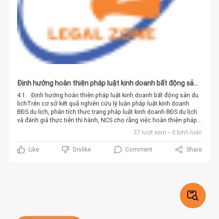
Định hướng hoàn thiện pháp luật kinh doanh bất động sản
du lịch
4.1. Định hướng hoàn thiện pháp luật kinh doanh bất động sản du
lịchTrên cơ sở kết quả nghiên cứu lý luận pháp luật kinh doanh
BĐS du lịch, phân tích thực trạng pháp luật kinh doanh BĐS du lịch
và đánh giá thực tiễn thi hành, NCS cho rằng việc hoàn thiện pháp
luật kinh doanh BĐS du lịch cần được thực hiện theo một số định
37 lượt xem
0 bình luận
hướng chủ yếu sau đây:Thứ nhất, hoàn thiện pháp luật kinh doanh
BĐS du lịch cần dựa trên quan điểm, đường lối của Đảng về tiếp tục
Comment
Share
Like
Dislike
hoàn thiện hệ thống pháp luật trong nền kinh tế thị trường và phát
triển thị trường BĐS ở nước ta.Vai trò lãnh đạo của Đảng đối với
nhà nước và xã hội được quy định trong Hiến pháp năm 2013:
“Đảng Cộng sản Việt Nam - Đội tiên phong của giai cấp công nhân,
đồng thời là đội tiên phong của Nhân dân lao động và của dân tộc
Việt Nam, đại biểu trung thành lợi ích của giai cấp công nhân, nhân
dân lao động và của cả dân tộc, lấy chủ nghĩa Mác - Lênin và tư
tưởng Hồ Chí Minh làm nền tảng tư tưởng, là lực lượng lãnh đạo