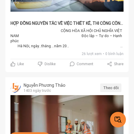
HỢP ĐỒNG NGUYÊN TẮC VỀ VIỆC THIẾT KẾ, THI CÔNG CÔNG
TRÌNH
CỘNG HÒA XÃ HỘI CHỦ NGHĨA VIỆT NAM Độc lập – Tự do – Hạnh phúc Hà Nội, ngày…tháng….năm 20… HỢP ĐỒNG NGUYÊN TẮC (Về việc thiết kế, thi công công trình)Số: ...............................Căn cứ pháp lý:Bộ luật Dân sự số 91/2015/QH13 ban hành ngày 24 tháng 11 năm 2015;Luật Thương mại số 36/2005/QH11 ban hành ngày 14/06/2005;Điều lệ của Công ty TNHH ….;Điều lệ của Công ty TNHH ……;Nhu cầu và khả năng của các bên.Hợp đồng này được lập vào hồi …., ngày…..tháng….năm 20…., tại ……Chúng tôi gồm có:BÊN A: CÔNG TY(Sau đây gọi là “Công ty ….”)Mã số doanh nghiệp: Trụ sở: Đại diện theo pháp luật: Chức vụ: Giám đốcTài khoản ngân hàng: ……….Điện thoại: ……….BÊN B: CÔNG TY(Sau đây gọi là “Công ty …”)Mã số doanh nghiệp: Trụ sở: Đại diện theo pháp luật: Chức vụ: Giám đốcTài khoản ngân hàng: ……….Điện thoại: : ……….Các bên thỏa thuận ký kết Hợp đồng nguyên tắc với các điều khoản như sau:ĐIỀU 1: NỘI DUNG HỢP ĐỒNGBên B đồng ý giao cho bên A phụ trách toàn bộ các công việc liên quan đến thiết kế và thi công công trình: Nhà điều hành, với tổng diện tích mặt sàn tòa nhà là ....m2, loại nhà ống khép kín chia thành 03 tầng (bao gồm 01 tầng hầm), với khối lượng công việc cụ thể như sau:STT Nội dungDiện tích1Tầng hầmSửa chữa, cải tạo 2Tầng 1Xây dựng mới theo thiết kế nhà điều hành LGMEC (không có móng nhà) 3Tầng 2Xây dựng mới theo thiết kế nhà điều hành LGMEC 4Tầng 3Xây dựng mới tầng mái (không bao gồm mái tôn) 5 Lát sân và đổ bê tông sân trước nhà điều hành 6 Thi công hoàn thiện cửa kính, lát sân, ốp nhà vệ sinh, hệ thống nước sơn bả trong-ngoài nhà, lắp đặt trần nhà, trần thạch cao, ốp lát đá, lan can cầu thang. ĐIỀU 2: ĐỊA ĐIỂM THI CÔNGThôn ..., xã ..., huyện...., tỉnh ........ĐIỀU 3: TIẾN ĐỘ VÀ NGHIỆM THU CÔNG VIỆC HOÀN THÀNH- Ngày nhận thiết kế : ngày 15 tháng 10 năm 2016- Ngày khởi công : ngày 02 tháng 01 năm 2017- Ngày nghiệm thu (dự kiến): ngày 26 tháng 12 năm 2017ĐIỀU 4: GIÁ TRỊ VÀ CÁCH THỨC THANH, QUYÊT TOÁN:4.1. Giá trị hợp đồng:- Tổng giá trị hợp đồng trước thuế: ……….. VNĐ- Thuế VAT 10%:………… VNĐ- Tổng giá trị hợp đồng sau thuế: ………… VNĐ (Bốn tỷ hai trăm sáu mươi bảy nghìn tám trăm năm mươi năm đồng)4.2. Cách thức thanh, quyết toán: chi phí thực hiện những công việc đã thỏa thuận được thanh toán theo từng phần nghiệm thu thực tế hoặc theo bảng quyết toán cuối cùng của bên A đã xuất cho bên B, theo đúng thời hạn hai bên đã thỏa thuận. 4.3. Phương thức thanh, quyết toán: chuyển khoản.4.4. Thời gian thanh, quyết toán: - Các khoản thanh toán sẽ được thực hiện trong vòng ....(...) ngày làm việc kể từ khi Bên B hoàn thành các giai đoạn thi công tương ứng hoặc chậm nhất sau ....(...) ngày kể từ ngày Bên A nhận được yêu cầu thanh toán của Bên B.- Nếu Bên A chậm thanh toán cho Bên B, cụ thể là quá ....(...) ngày kể từ ngày nhận được yêu cầu thanh toán mà không có cam kết cụ thể thì Bên B có quyền tạm ngưng thi công công trình.- Nếu Bên A chậm thanh toán cho Bên B, cụ thể là quá ....(...) ngày kể từ ngày thứ tư tính từ ngày Bên A nhận được yêu cầu thanh toán, Bên B có quyền đơn phương chấm dứt Hợp đồng thi công theo quy định tại “Điều 10. Chấm dứt hợp đồng” dưới dây.- Ngay tại thời điểm Bên B bàn giao công trình cho Bên A để đưa vào sử dụng hoặc ngay khi Bên A ký biên bản nhận giao nhà từ Bên B, hai bên tiến hành quyết toán công trình và Bên A thanh toán toàn bộ cho Bên B phần chi phí còn lại, kể cả chi phí phát sinh nếu có.ĐIỀU 5: QUYỀN VÀ NGHĨA VỤ CỦA CÁC BÊN5.1. Quyền và nghĩa vụ chungCác bên trao đổi thông tin bằng văn bản/mail/Fax hoặc Điện thoại có khả năng ghi nhận thông tin, giá trị tương đương văn bản;Tư cách trao đổi thông tin: Người đại diện theo pháp luật/Người đại diện theo ủy quyền/Nhân sự được giao việc đảm nhiệm chức năng trao đổi thông tin;Mọi phương thức thông báo, người trao đổi thông tin không được hai bên chấp thuận, không được quy định tại khoản này sẽ không có giá trị, không làm ảnh hưởng đến quyền, nghĩa vụ, lợi ích, trách nhiệm, rủi ro các bên trong Hợp đồng này, bao gồm và không giới hạn các phụ lục, tài liệu, văn bản liên quan kèm theo Hợp đồng này;Trong bất kỳ trường hợp nào, hai bên hợp tác cùng nhau giải quyết các vấn đề phát sinh trong quá trình thực hiện công việc và chịu trách nhiệm phát sinh trên cơ sở lỗi của mỗi bên theo quy định pháp luật, trừ trường hợp các bên có thỏa thuận khác được lập thành phụ lục kèm theo Hợp đồng này.Nếu bên nào thực hiện không đúng theo hợp đồng, không đúng với thoả thuận về chất lượng, tiến độ công trình, thời hạn thanh toán thì bên vi phạm phải chịu phạt hợp đồng theo quy định của pháp luật có hiệu lực vào thời điểm vi phạm.Nếu bên A thi công không đảm bảo yêu cầu kỹ thuật chất lượng tối thiểu của công trình thì phải sửa chữa và làm lại. Bên A không chịu trách nhiệm cho những phần công trình bị hư hại không phải do yếu tố kĩ thuật gây ra cũng như những hư hại phát sinh trong quá trình sử dụng công trình của bên B sau khi đã hoàn tất nghiệm thu thực tế.Việc vi phạm hợp đồng của các bên mà gây thiệt hại vật chất cho phía bên kia thì bên vi phạm phải chịu trách nhiệm bồi thường thiệt hại giá trị thực tế.5.2. Quyền và nghĩa vụ của Bên A:Thiết kế kỹ thuật và lập phương án thi công trên cơ sở thiết kế; đảm bảo đúng yêu cầu kỹ thuật công trình và tuân thủ các quy định đảm bảo an toàn trong lao động và đảm bảo vệ sinh môi trường.Điều phối công việc thiết thế, xây dựng công trình bao gồm và không giới hạn Hợp đồng giữa Công ty A với Công ty B. Trong một hoặc một số lĩnh vực khác do Công ty B giới thiệu, xác lập quan hệ và chuyển đối tác về Công ty A thì Công ty Ađược chủ động điều phối, thỏa thuận cơ chế đối với từng vụ việc cụ thể.Yêu cầu bên B – Công ty B thanh toán chi phí thực hiện những công việc đã thỏa thuận theo từng phần nghiệm thu thực tế hoặc bảng quyết toán cuối cùng của bên A theo đúng thời hạn hai bên đã thỏa thuận. Tùy theo tình hình thực tế, bên A có quyền tính lãi chậm trả cho số tiền mà bên B chưa thanh toán kể từ ngày hết thời hạn thanh toán cuối cùng, nếu hai bên không có thỏa thuận khác.Không hủy ngang việc thực hiện Hợp đồng trong thời gian hiệu lực của Hợp đồng này;Thực hiện nghĩa vụ bảo mật thông tin như quy định tại Điều 4 Hợp đồng này;5.3. Quyền và nghĩa vụ của Bên B:Bàn giao mặt bằng và hồ sơ liên quan cho bên B thiết kế, thi công công trình.Yêu cầu Công ty A hoàn thành các công việc theo thời gian, tiến độ đã thỏa thuận trong kế hoạch làm việc đã được hai bên thống nhất trong phạm vi Hợp đồng nguyên tắc này; Thanh toán đủ và đúng hạn cho bên A toàn bộ chi phí công việc mà bên A đã thực hiện nhằm phục vụ theo yêu cầu của bên B; phương thức thanh toán do các bên thỏa thuận.Giao cho bên A toàn quyền quyết định những vấn đề liên quan đến việc thiết kế, thi công công trình Nhà điều hành. Hỗ trợ kịp thời, tạo điều kiện thuận lợi để Công ty A tiến hành các hoạt động trong phạm vi nghĩa vụ của Công ty A.Không hủy ngang việc thực hiện Hợp đồng trong bất kỳ trường hợp nào;Thực hiện nghĩa vụ bảo mật thông tin như quy định tại Điều 4 Hợp đồng này.ĐIỀU 6: BẢO MẬT VÀ THÔNG TINCác bên phải bảo mật các thông tin, tài liệu bao gồm nhưng không giới hạn bởi nội dung của Hợp đồng này, các tài liệu, hồ sơ liên quan đến hai bên, các bên liên quan và công trình. Các bên không được thực hiện các điều sau đây nếu không có sự đồng ý trước bằng văn bản của bên kia:Khai thác bất cứ phần nào của thông tin bảo mật.Tiết lộ cho bất cứ ai, bất cứ phần nào của thông tin bảo mật trừ các nhân viên có trách nhiệm của hai bên, những người cần được biết các thông tin bảo mật để tiến hành các nhiệm vụ tương ứng như quy định của hợp đồng này.Đơn phương chấm dứt hợp đồng;ĐIỀU 7: BẤT KHẢ KHÁNGNếu có bất kỳ một nguyên nhân khách quan nào, bao gồm và không giới hạn nguyên nhân liên quan đến sự cố bất ngờ, sự kiện bất khả kháng như : Thiên tại, địch hoạn, lũ lụt, bạo loạn, thay đổi chính sách pháp luật dẫn đến việc một trong hai bên không hoàn thành được các công việc theo nội dung Hợp đồng thì hai bên bàn bạc, thỏa thuận thanh lý Hợp đồng này trên cơ sở quyền lợi chính đáng của mỗi bên đều được bên kia đảm bảo.ĐIỀU 8: ĐIỀU KHOẢN CHUNG8.1. Các bên cam kết thực hiện nghiêm túc, trên tinh thần hợp tác để thực hiện Hợp đồng này.8.2. Tại thời điểm ký kết các bên trong Hợp đồng này phải đầy đủ tư cách pháp lý bao gồm:Tư cách pháp nhân để ký kết hợp đồng;Người ký kết hợp đồng là người đại diện theo pháp luật của Doanh nghiệp hoặc đại diện theo ủy quyền, có đầy đủ năng lực ký kết Hợp đồng theo quy định pháp luật Việt Nam.8.3. Hợp đồng này chịu sự điều chỉnh của Pháp luật nước Cộng hòa xã hội chủ nghĩa Việt Nam.8.4. Trong quá trình thực hiện Hợp đồng nếu bên nào có khó khăn, trở ngại phát sinh đối với một bên hoặc hai bên trong Hợp đồng thì một bên hoặc hai bên đó phải thông báo ngay cho bên kia cùng hợp tác giải quyết. Mọi vấn đề phát sinh, tranh chấp phát sinh trong quá trình thực hiện Hợp đồng cần được giải quyết trên cơ sở thương lượng, khắc phục, phát sinh và hòa giải,; Nếu hòa giải không thành thì việc tranh chấp sẽ được giải quyết tại Tòa án có thẩm quyền.ĐIỀU 9: HIỆU LỰC HỢP ĐỒNG9.1. Hợp đồng này có hiệu lực kể từ ngày các bên ký, đóng dấu.9.2. Hợp đồng được sửa đổi, bổ sung khi các bên đồng thuận.9.3. Kể từ thời điểm hai bên ký tên vào Hợp đồng, Hợp đồng không bị hủy trong mọi trường hợp, trừ trường hợp Hai bên đồng ý chấm dứt hợp đồng bằng biên bản thanh lý hợp đồng. 9.4. Hợp đồng này có 05 (năm) trang, bao gồm 9 (chín) Điều, được lập thành 06 (sáu) bản giá trí pháp lý như nhau, mỗi bên giữ 03 (ba) bản gốc. CÁC BÊN CÓ TÊN TRONG HỢP ĐỒNG CÙNG KÝ KẾT BÊN ABÊN B Tải xuốn
26 lượt xem
0 bình luận
Comment
Share
Like
Dislike
Nguyễn Phương Thảo
Theo dõi
1403 ngày trước