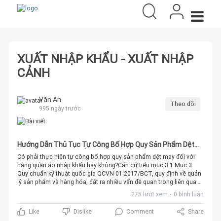
XUẤT NHẬP KHẨU - XUẤT NHẬP
CẢNH
Văn An
Theo dõi
995 ngày trước
Hướng Dẫn Thủ Tục Tự Công Bố Hợp Quy Sản Phẩm Dệt
May Cho Hàng Quần Áo Nhập Khẩu
Có phải thực hiện tự công bố hợp quy sản phẩm dệt may đối với
hàng quần áo nhập khẩu hay không?Căn cứ tiểu mục 3.1 Mục 3
Quy chuẩn kỹ thuật quốc gia QCVN 01:2017/BCT, quy định về quản
lý sản phẩm và hàng hóa, đặt ra nhiều vấn đề quan trọng liên quan
đến công bố hợp quy.Quy Định Cơ Bản:Các sản phẩm, hàng hóa
275 lượt xem
0 bình luận
phải được công bố hợp quy trước khi đi vào thị trường Việt Nam,
theo quy định của QCVN 01:2017/BCT.Gắn dấu hợp quy (dấu CR)
Comment
Share
Like
Dislike
theo Thông tư số 28/2012/TT-BKHCN và Thông tư số