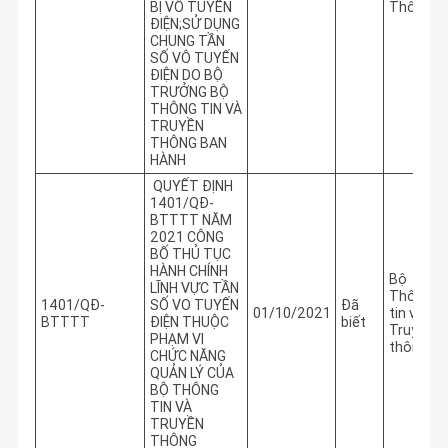
BỊ VÔ TUYẾN
Thông
ĐIỆN;SỬ DỤNG
CHUNG TẦN
SỐ VÔ TUYẾN
ĐIỆN DO BỘ
TRƯỞNG BỘ
THÔNG TIN VÀ
TRUYỀN
THÔNG BAN
HÀNH
QUYẾT ĐỊNH
1401/QĐ-
BTTTT NĂM
2021 CÔNG
BỐ THỦ TỤC
HÀNH CHÍNH
Bộ
LĨNH VỰC TẦN
Thông
1401/QĐ-
SỐ VO TUYẾN
Đã
01/10/2021
tin và
BTTTT
ĐIỆN THUỘC
biết
Truyền
PHẠM VI
thông
CHỨC NĂNG
QUẢN LÝ CỦA
BỘ THÔNG
TIN VÀ
TRUYỀN
THÔNG