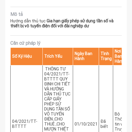
Mô tả
Hướng dẫn thủ tục
Gia hạn giấy phép sử dụng tần số và
thiết bị vô tuyến điện đối với đài nghiệp dư
Căn cứ pháp lý
Nơi
Ngày Ban
Tình
Số Ký Hiệu
Trích Yếu
Ban
Hành
Trạng
Hành
THÔNG TƯ
04/2021/TT-
BTTTT QUY
ĐỊNH CHI TIẾT
VÀ HƯỚNG
DẪN THỦ TỤC
CẤP GIẤY
PHÉP SỬ
DỤNG TẦN SỐ
VÔ TUYẾN
Bộ
ĐIỆN ;CHO
Thông
04/2021/TT-
Đã
THUÊ ,CHO
01/10/2021
tin và
BTTTT
biết
MƯỢN THIẾT
Truyền