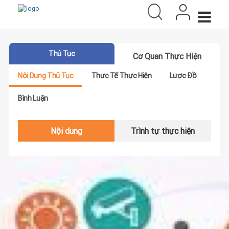
Thủ Tục
Cơ Quan Thực Hiện
Nội Dung Thủ Tục
Thực Tế Thực Hiện
Lược Đồ
Bình Luận
Nội dung
Trình tự thực hiện