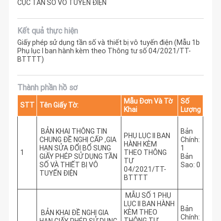
CỤC TẦN SỐ VÔ TUYẾN ĐIỆN
Kết quả thực hiện
Giấy phép sử dụng tần số và thiết bị vô tuyến điện (Mẫu 1b
Phụ lục I ban hành kèm theo Thông tư số 04/2021/TT-
BTTTT)
Thành phần hồ sơ
Mẫu Đơn Và Tờ
Số
STT
Tên Giấy Tờ:
Khai
Lượng
BẢN KHAI THÔNG TIN
Bản
PHỤ LỤC II BAN
CHUNG ĐỀ NGHỊ CẤP ,GIA
Chính:
HÀNH KÈM
HẠN SỬA ĐỔI BỔ SUNG
1
1
THEO THÔNG
GIẤY PHÉP SỬ DỤNG TẦN
Bản
TƯ
SỐ VÀ THIẾT BỊ VÔ
Sao: 0
04/2021/TT-
TUYẾN ĐIỆN
BTTTT
MẪU SỐ 1 PHỤ
LỤC II BAN HÀNH
Bản
KÈM THEO
BẢN KHAI ĐỀ NGHỊ GIA
Chính:
THÔNG TƯ