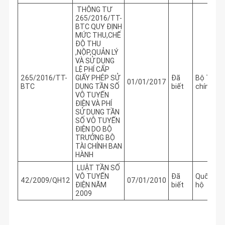
THÔNG TƯ
265/2016/TT-
BTC QUY ĐỊNH
MỨC THU,CHẾ
ĐỘ THU
,NỘP,QUẢN LÝ
VÀ SỬ DỤNG
LỆ PHÍ CẤP
265/2016/TT-
GIẤY PHÉP SỬ
Đã
Bộ Tài
01/01/2017
BTC
DỤNG TẦN SỐ
biết
chính
VÔ TUYẾN
ĐIỆN VÀ PHÍ
SỬ DỤNG TẦN
SỐ VÔ TUYẾN
ĐIỆN DO BỘ
TRƯỞNG BỘ
TÀI CHÍNH BAN
HÀNH
LUẬT TẦN SỐ
VÔ TUYẾN
Đã
Quốc
42/2009/QH12
07/01/2010
ĐIỆN NĂM
biết
hộ
2009