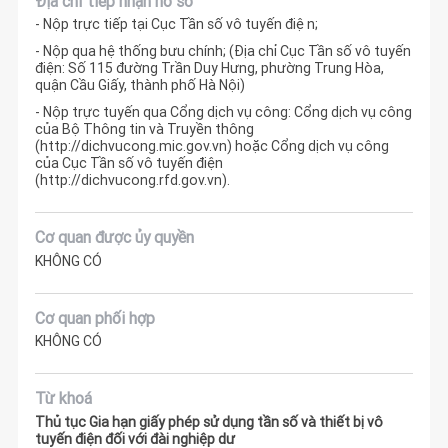
Địa chỉ tiếp nhận hồ sơ
- Nộp trực tiếp tại Cục Tần số vô tuyến điện;
- Nộp qua hệ thống bưu chính; (Địa chỉ Cục Tần số vô tuyến
điện: Số 115 đường Trần Duy Hưng, phường Trung Hòa,
quận Cầu Giấy, thành phố Hà Nội)
- Nộp trực tuyến qua Cổng dịch vụ công: Cổng dịch vụ công
của Bộ Thông tin và Truyền thông
(http://dichvucong.mic.gov.vn) hoặc Cổng dịch vụ công
của Cục Tần số vô tuyến điện
(http://dichvucong.rfd.gov.vn).
Cơ quan được ủy quyền
KHÔNG CÓ
Cơ quan phối hợp
KHÔNG CÓ
Từ khoá
Thủ tục Gia hạn giấy phép sử dụng tần số và thiết bị vô
tuyến điện đối với đài nghiệp dư