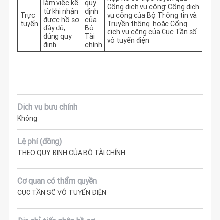
làm việc kể
quy
Cổng dịch vụ công: Cổng dịch
từ khi nhận
định
Trực
vụ công của Bộ Thông tin và
được hồ sơ
của
tuyến
Truyền thông hoặc Cổng
đầy đủ,
Bộ
dịch vụ công của Cục Tần số
đúng quy
Tài
vô tuyến điện
định
chính
Dịch vụ bưu chính
Không
Lệ phí (đồng)
THEO QUY ĐỊNH CỦA BỘ TÀI CHÍNH
Cơ quan có thẩm quyền
CỤC TẦN SỐ VÔ TUYẾN ĐIỆN