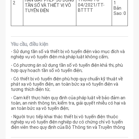
HẠN GIẤY PHÉP SỬ DỤNG
2
1
04/2021/TT-
TẦN SỐ VÀ THIẾT VỊ VÔ
Bản
BTTTT
TUYẾN ĐIỆN
Sao: 0
Yêu cầu, điều kiện
- Sử dụng tần số và thiết bị vô tuyến điện vào mục đích và
nghiệp vụ vô tuyến điện mà pháp luật không cấm;
- Có phương án sử dụng tần số vô tuyến điện khả thi, phù
hợp quy hoạch tần số vô tuyến điện;
- Có thiết bị vô tuyến điện phù hợp quy chuẩn kỹ thuật về
phát xạ vô tuyến điện, an toàn bức xạ vô tuyến điện và
tương thích điện từ;
- Cam kết thực hiện quy định của pháp luật về bảo đảm an
toàn, an ninh thông tin; kiểm tra, giải quyết nhiễu có hại và
an toàn bức xạ vô tuyến điện;
- Người trực tiếp khai thác thiết bị vô tuyến điện thuộc
nghiệp vụ vô tuyến điện nghiệp dư có chứng chỉ vô tuyến
điện viên theo quy định của Bộ Thông tin và Truyền thông