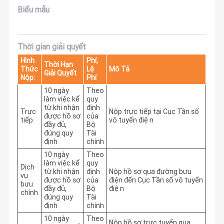
Biểu mẫu
Thời gian giải quyết
Hình
Phí,
Thời Hạn
Thức
Lệ
Mô Tả
Giải Quyết
Nộp:
Phí
10 ngày
Theo
làm việc kể
quy
từ khi nhận
định
Trực
Nộp trực tiếp tại Cục Tần số
được hồ sơ
của
tiếp
vô tuyến điện
đầy đủ,
Bộ
đúng quy
Tài
định
chính
10 ngày
Theo
làm việc kể
quy
Dịch
từ khi nhận
định
Nộp hồ sơ qua đường bưu
vụ
được hồ sơ
của
điện đến Cục Tần số vô tuyến
bưu
đầy đủ,
Bộ
điện
chính
đúng quy
Tài
định
chính
10 ngày
Theo
Nộp hồ sơ trực tuyến qua