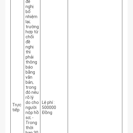
đề
nghị
bổ
nhiệm
lại;
trường
hợp từ
chối
đề
nghị
thì
phải
thông
báo
bằng
văn
bản,
trong
đó nêu
rõ lý
do cho
Lệ phí :
Trực
người
500000
tiếp
nộp hồ
Đồng
sơ; -
Trong
thời
hạn 30