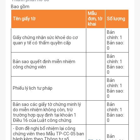
Bao gồm
Mẫu
Tên giấy tờ
đơn, tờ
Số lượng
khai
Bản
Giấy chứng nhận sức khoẻ do cơ
chính: 1
quan y tế có thẩm quyền cấp
Bản sao:
0
Bản
Bản sao quyết định miễn nhiệm
chính: 1
công chứng viên
Bản sao:
0
Bản
chính: 1
Phiếu lý lịch tư pháp
Bản sao:
0
Bản sao các giấy tờ chứng minh lý
Bản
do miễn nhiệm không còn, trừ
chính: 1
trường hợp quy định tại khoản 1
Bản sao:
Điều 16 của Luật công chứng.
0
- Đơn đề nghị bổ nhiệm lại công
chứng viên theo Mẫu TP-CC-05 ban
Bản
hành kèm theo Thông tư số