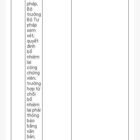
pháp,
Bộ
trưởng
Bộ Tư
pháp
xem
xét,
quyết
định
bổ
nhiệm
lại
công
chứng
viên;
trường
hợp từ
chối
bổ
nhiệm
lại phải
thông
báo
bằng
văn
bản,