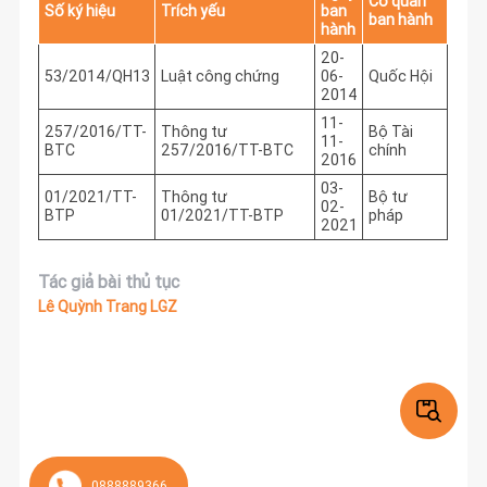
Cơ quan
Số ký hiệu
Trích yếu
ban
ban hành
hành
20-
53/2014/QH13
Luật công chứng
06-
Quốc Hội
2014
11-
257/2016/TT-
Thông tư
Bộ Tài
11-
BTC
257/2016/TT-BTC
chính
2016
03-
01/2021/TT-
Thông tư
Bộ tư
02-
BTP
01/2021/TT-BTP
pháp
2021
Tác giả bài thủ tục
Lê Quỳnh Trang LGZ
0888889366