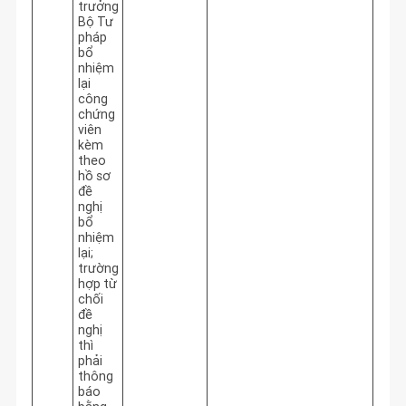
trưởng
Bộ Tư
pháp
bổ
nhiệm
lại
công
chứng
viên
kèm
theo
hồ sơ
đề
nghị
bổ
nhiệm
lại;
trường
hợp từ
chối
đề
nghị
thì
phải
thông
báo