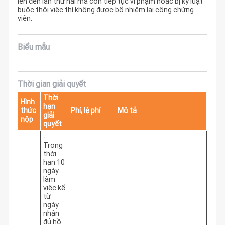
lên đến lần thứ hai mà còn tiếp tục vi phạm hoặc bị kỷ luật
buộc thôi việc thì không được bổ nhiệm lại công chứng
viên.
Biểu mẫu
Thời gian giải quyết
Thời
Hình
hạn
thức
Phí, lệ phí
Mô tả
giải
nộp
quyết
-
Trong
thời
hạn 10
ngày
làm
việc kể
từ
ngày
nhận
đủ hồ