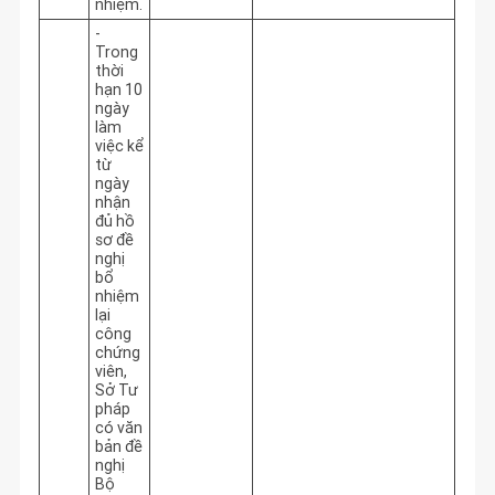
nhiệm.
-
Trong
thời
hạn 10
ngày
làm
việc kể
từ
ngày
nhận
đủ hồ
sơ đề
nghị
bổ
nhiệm
lại
công
chứng
viên,
Sở Tư
pháp
có văn
bản đề
nghị
Bộ