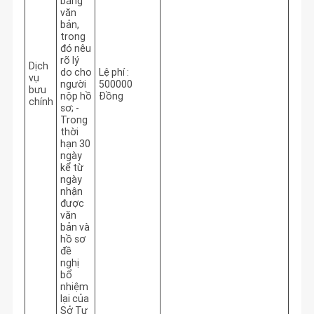
bằng
văn
bản,
trong
đó nêu
rõ lý
Dịch
do cho
Lệ phí :
vụ
người
500000
bưu
nộp hồ
Đồng
chính
sơ; -
Trong
thời
hạn 30
ngày
kể từ
ngày
nhận
được
văn
bản và
hồ sơ
đề
nghị
bổ
nhiệm
lại của
Sở Tư