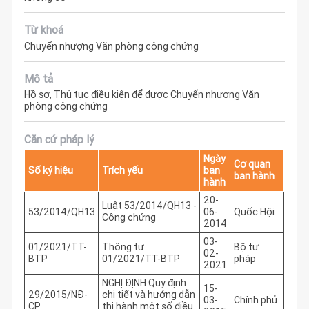
Từ khoá
Chuyển nhượng Văn phòng công chứng
Mô tả
Hồ sơ, Thủ tục điều kiện để được Chuyển nhượng Văn
phòng công chứng
Căn cứ pháp lý
Ngày
Cơ quan
Số ký hiệu
Trích yếu
ban
ban hành
hành
20-
Luật 53/2014/QH13 -
53/2014/QH13
06-
Quốc Hội
Công chứng
2014
03-
01/2021/TT-
Thông tư
Bộ tư
02-
BTP
01/2021/TT-BTP
pháp
2021
NGHỊ ĐỊNH Quy định
15-
29/2015/NĐ-
chi tiết và hướng dẫn
03-
Chính phủ
CP
thi hành một số điều