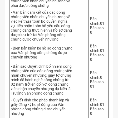
chứng viên nhận chuyển nhượng và
phải được công chứng
- Văn bản cam kết của các công
chứng viên nhận chuyển nhượng về
Bản
việc kế thừa toàn bộ quyền, nghĩa
chính:01
vụ, tiếp nhận toàn bộ yêu cầu công
Bản sao:
chứng đang thực hiện và hồ sơ đang
0
được lưu trữ tại Văn phòng công
chứng được chuyển nhượng
Bản
- Biên bản kiểm kê hồ sơ công chứng
chính:01
của Văn phòng công chứng được
Bản sao:
chuyển nhượng
0
- Bản sao Quyết định bổ nhiệm công
chứng viên của các công chứng viên
Bản
nhận chuyển nhượng; giấy tờ chứng
chính:0
minh đã hành nghề công chứng từ
Bản sao:
02 năm trở lên đối với công chứng
01
viên nhận chuyển nhượng dự kiến là
Trưởng Văn phòng công chứng
- Quyết định cho phép thành lập và
Bản
giấy đăng ký hoạt động của Văn
chính:01
phòng công chứng được chuyển
Bản sao:
nhượng
0