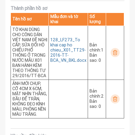
Thành phần hồ sơ
Mẫu đơn và tờ
Số
Tên hồ sơ
khai
lượng
TỜ KHAI DÙNG
CHO CÔNG DÂN
VIỆT NAM ĐỀ NGHỊ
128_LF273_To
CẤP, SỬA ĐỔI HỘ
khai cap ho
Bản
CHIẾU PHỔ
chieu_X01_TT29-
chính:1
THÔNG Ở TRONG
2016-TT-
Bản
NƯỚC MẪU X01
BCA_VN_BKL.docx
sao: 0
BAN HÀNH KÈM
THEO THÔNG TƯ
29/2016/TT-BCA
ẢNH MỚI CHỤP,
CỠ 4CM X 6CM,
Bản
MẶT NHÌN THẲNG,
chính:2
ĐẦU ĐỂ TRẦN,
Bản
KHÔNG ĐEO KÍNH
sao: 0
MÀU, PHÔNG NỀN
MÀU TRẮNG.