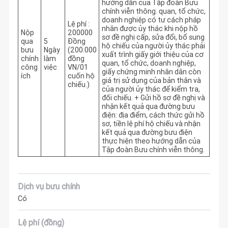
hướng dẫn của Tập đoàn Bưu
chính viễn thông. quan, tổ chức,
doanh nghiệp có tư cách pháp
Lệ phí :
nhân được ủy thác khi nộp hồ
Nộp
200000
sơ đề nghị cấp, sửa đổi, bổ sung
qua
5
Đồng
hộ chiếu của người ủy thác phải
bưu
Ngày
(200.000
xuất trình giấy giới thiệu của cơ
chính
làm
đồng
quan, tổ chức, doanh nghiệp,
công
việc
VN/01
giấy chứng minh nhân dân còn
ích
cuốn hộ
giá trị sử dụng của bản thân và
chiếu.)
của người ủy thác để kiểm tra,
đối chiếu. + Gửi hồ sơ đề nghị và
nhận kết quả qua đường bưu
điện: địa điểm, cách thức gửi hồ
sơ, tiền lệ phí hộ chiếu và nhận
kết quả qua đường bưu điện
thực hiện theo hướng dẫn của
Tập đoàn Bưu chính viễn thông.
Dịch vụ bưu chính
Có
Lệ phí (đồng)