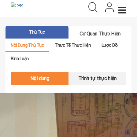
Thủ Tục
Cơ Quan Thực Hiện
Nội Dung Thủ Tục
Thực Tế Thực Hiện
Lược Đồ
Bình Luận
Nội dung
Trình tự thực hiện