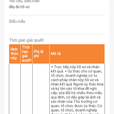
Yêu cầu, điều kiện
đầy đủ hồ sơ
Biểu mẫu
Thời gian giải quyết
Thời
Hình
hạn
Phí, lệ
thức
Mô tả
giải
phí
nộp
quyết
+ Trực tiếp nộp hồ sơ và nhận
kết quả. + Ủy thác cho cơ quan,
tổ chức, doanh nghiệp có tư
cách pháp nhân nộp hồ sơ và
nhận kết quả: Người ủy thác khai
và ký tên vào tờ khai đề nghị
cấp, sửa đổi hộ chiếu theo mẫu
quy định, có dấu giáp lai ảnh và
xác nhận của Thủ trưởng cơ
quan, tổ chức được ủy thác; Cơ
quan, tổ chức, doanh nghiệp