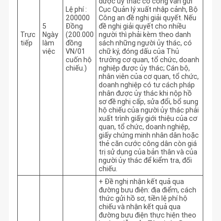
được ủy thác có công văn gửi
Lệ phí :
Cục Quản lý xuất nhập cảnh, Bộ
200000
Công an đề nghị giải quyết. Nếu
5
Đồng
đề nghị giải quyết cho nhiều
Trực
Ngày
(200.000
người thì phải kèm theo danh
tiếp
làm
đồng
sách những người ủy thác, có
việc
VN/01
chữ ký, đóng dấu của Thủ
cuốn hộ
trưởng cơ quan, tổ chức, doanh
chiếu.)
nghiệp được ủy thác; Cán bộ,
nhân viên của cơ quan, tổ chức,
doanh nghiệp có tư cách pháp
nhân được ủy thác khi nộp hồ
sơ đề nghị cấp, sửa đổi, bổ sung
hộ chiếu của người ủy thác phải
xuất trình giấy giới thiệu của cơ
quan, tổ chức, doanh nghiệp,
giấy chứng minh nhân dân hoặc
thẻ căn cước công dân còn giá
trị sử dụng của bản thân và của
người ủy thác để kiểm tra, đối
chiếu.
+ Đề nghị nhận kết quả qua
đường bưu điện: địa điểm, cách
thức gửi hồ sơ, tiền lệ phí hộ
chiếu và nhận kết quả qua
đường bưu điện thực hiện theo