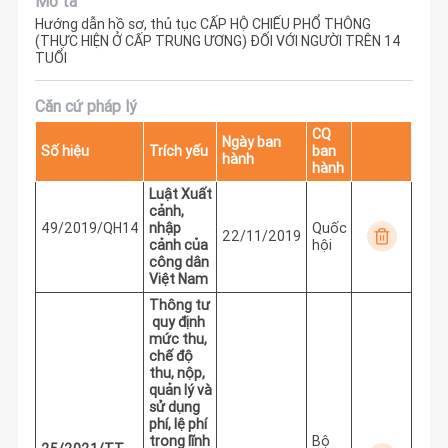
Mô tả
Hướng dẫn hồ sơ, thủ tục CẤP HỘ CHIẾU PHỔ THÔNG
(THỰC HIỆN Ở CẤP TRUNG ƯƠNG) ĐỐI VỚI NGƯỜI TRÊN 14
TUỔI
Căn cứ pháp lý
CQ
Ngày ban
Số hiệu
Trích yếu
ban
hành
hành
Luật Xuất
cảnh,
49/2019/QH14
nhập
Quốc
22/11/2019
cảnh của
hội
công dân
Việt Nam
Thông tư
quy định
mức thu,
chế độ
thu, nộp,
quản lý và
sử dụng
phí, lệ phí
trong lĩnh
Bộ