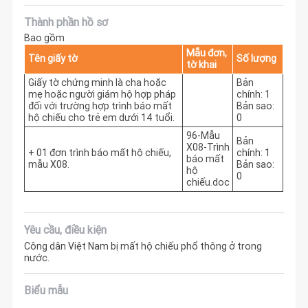
Thành phần hồ sơ
Bao gồm
Mẫu đơn,
Tên giấy tờ
Số lượng
tờ khai
Giấy tờ chứng minh là cha hoặc
Bản
mẹ hoặc người giám hộ hợp pháp
chính: 1
đối với trường hợp trình báo mất
Bản sao:
hộ chiếu cho trẻ em dưới 14 tuổi.
0
96-Mẫu
Bản
X08-Trình
+ 01 đơn trình báo mất hộ chiếu,
chính: 1
báo mất
mẫu X08.
Bản sao:
hộ
0
chiếu.doc
Yêu cầu, điều kiện
Công dân Việt Nam bị mất hộ chiếu phổ thông ở trong
nước.
Biểu mẫu