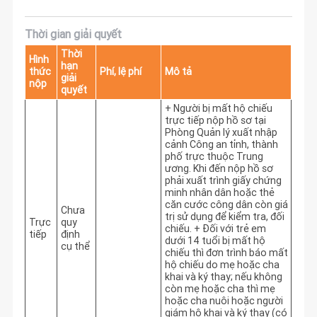
Thời gian giải quyết
Thời
Hình
hạn
thức
Phí, lệ phí
Mô tả
giải
nộp
quyết
+ Người bị mất hộ chiếu 
trực tiếp nộp hồ sơ tại 
Phòng Quản lý xuất nhập 
cảnh Công an tỉnh, thành 
phố trực thuộc Trung 
ương. Khi đến nộp hồ sơ 
phải xuất trình giấy chứng 
minh nhân dân hoặc thẻ 
căn cước công dân còn giá 
Chưa
trị sử dụng để kiểm tra, đối 
Trực
quy
chiếu. + Đối với trẻ em 
tiếp
định
dưới 14 tuổi bị mất hộ 
cụ thể
chiếu thì đơn trình báo mất 
hộ chiếu do mẹ hoặc cha 
khai và ký thay; nếu không 
còn mẹ hoặc cha thì mẹ 
hoặc cha nuôi hoặc người 
giám hộ khai và ký thay (có 