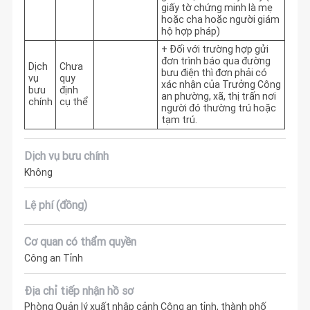
giấy tờ chứng minh là mẹ 
hoặc cha hoặc người giám 
hộ hợp pháp)
+ Đối với trường hợp gửi 
đơn trình báo qua đường 
Dịch
Chưa
bưu điện thì đơn phải có 
vụ
quy
xác nhận của Trưởng Công 
bưu
định
an phường, xã, thị trấn nơi 
chính
cụ thể
người đó thường trú hoặc 
tạm trú.
Dịch vụ bưu chính
Không
Lệ phí (đồng)
Cơ quan có thẩm quyền
Công an Tỉnh
Địa chỉ tiếp nhận hồ sơ
Phòng Quản lý xuất nhập cảnh Công an tỉnh, thành phố