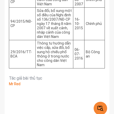
CP
Việt Nam
2007
Sửa đổi, bổ sung một
số điều của Nghị định
số 136/2007/NĐ-CP
16-
94/2015/NĐ-
ngày 17 tháng 8 năm
10-
Chính phủ
CP
2007 về xuất cảnh,
2015
nhập cảnh của công
dân Việt Nam
Thông tư hướng dẫn
việc cấp, sửa đổi, bổ
06-
29/2016/TT-
sung hộ chiếu phổ
Bộ Công
07-
BCA
thông ở trong nước
an
2016
cho công dân Việt
Nam
Tác giả bài thủ tục
Mr Red