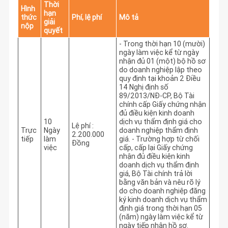
Thời
Hình
hạn
thức
Phí, lệ phí
Mô tả
giải
nộp
quyết
- Trong thời hạn 10 (mười) 
ngày làm việc kể từ ngày 
nhận đủ 01 (một) bộ hồ sơ 
do doanh nghiệp lập theo 
quy định tại khoản 2 Điều 
14 Nghị định số 
89/2013/NĐ-CP, Bộ Tài 
chính cấp Giấy chứng nhận 
đủ điều kiện kinh doanh 
10
dịch vụ thẩm định giá cho 
Lệ phí :
Trực
Ngày
doanh nghiệp thẩm định 
2.200.000
tiếp
làm
giá. - Trường hợp từ chối 
Đồng
việc
cấp, cấp lại Giấy chứng 
nhận đủ điều kiện kinh 
doanh dịch vụ thẩm định 
giá, Bộ Tài chính trả lời 
bằng văn bản và nêu rõ lý 
do cho doanh nghiệp đăng 
ký kinh doanh dịch vụ thẩm 
định giá trong thời hạn 05 
(năm) ngày làm việc kể từ 
ngày tiếp nhận hồ sơ. 