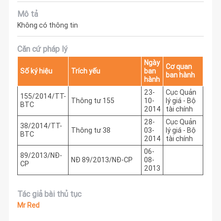
Mô tả
Không có thông tin
Căn cứ pháp lý
Ngày
Cơ quan
Số ký hiệu
Trích yếu
ban
ban hành
hành
23-
Cục Quản
155/2014/TT-
Thông tư 155
10-
lý giá - Bộ
BTC
2014
tài chính
28-
Cục Quản
38/2014/TT-
Thông tư 38
03-
lý giá - Bộ
BTC
2014
tài chính
06-
89/2013/NĐ-
NĐ 89/2013/NĐ-CP
08-
CP
2013
Tác giả bài thủ tục
Mr Red