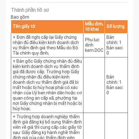
Thành phần hồ sơ
Bao gồm
Mẫu đơn,
Tên giấy tờ
Số lượng
tờ khai
+ Đơn đề nghị cấp lại Giấy chứng
Bản
Phu luc
nhận đủ điều kiện kinh doanh dịch
chính: 1
dinh
vụ thẩm định giá theo Mẫu do Bộ
Bản sao:
kem.DOC
Tài chính quy định;
0
+ Bản gốc Giấy chứng nhận đủ điều
kiện kinh doanh dịch vụ thẩm định
giá đã được cấp. Trường hợp Giấy
chứng nhận đủ điều kiện kinh
Bản
doanh dịch vụ thẩm định giá đã bị
chính: 1
mất hoặc bị hủy hoại phải có xác
Bản sao:
nhận của Uỷ ban nhân dân hoặc cơ
0
quan công an cấp xã, phường tại
nơi Giấy chứng nhận bị mất hoặc bị
hủy hoại;
+ Trường hợp doanh nghiệp thẩm
định giá đăng ký bổ sung thẩm định
viên về giá thì cung cấp các giấy tờ
sau: Giấy đăng ký hành nghề thẩm
định giá của các thẩm định viên