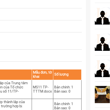
Mẫu đơn, tờ
Số lượng
khai
 lập của Trung tâm
iện của Tổ chức
MS11 TP-
Bản chính: 1
ẫu số 11/TP-
TTTM.docx
Bản sao: 0
ép thành lập của
Bản chính: 1
 trường hợp bị
Bản sao: 0