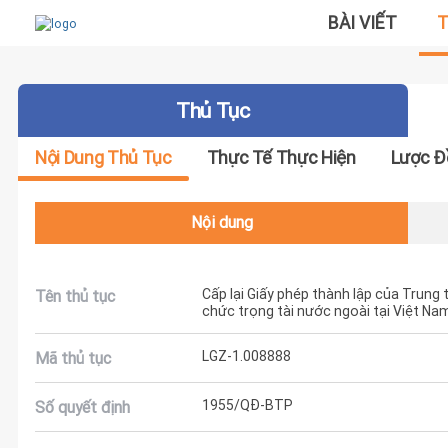
BÀI VIẾT
T
Thủ Tục
Nội Dung Thủ Tục
Thực Tế Thực Hiện
Lược Đ
Nội dung
Cấp lại Giấy phép thành lập của Trung 
Tên thủ tục
chức trọng tài nước ngoài tại Việt Na
LGZ-1.008888
Mã thủ tục
1955/QĐ-BTP
Số quyết định