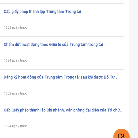
Cấp giấy phép thành lập Trung tâm Trọng tài
1552 ngày trước
Chấm dứt hoạt động theo Điều lệ của Trung tâm trọng tài
1524 ngày trước
Đăng ký hoạt động của Trung tâm Trọng tài sau khi được Bộ Tư
pháp cấp Giấy phép thành lập; đăng ký hoạt động Trung tâm trọng tài
khi thay đổi địa điểm đặt trụ sở sang tỉnh, thành phố trực thuộc trung
ương khác
1552 ngày trước
Cấp Giấy phép thành lập Chi nhánh, Văn phòng đại diện của Tổ chức
trọng tài nước ngoài tại Việt Nam
1524 ngày trước