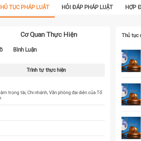
HỦ TỤC PHÁP LUẬT
HỎI ĐÁP PHÁP LUẬT
HỢP 
Cơ Quan Thực Hiện
Thủ tục 
ồ
Bình Luận
Trình tự thực hiện
tâm trọng tài, Chi nhánh, Văn phòng đại diện của Tổ
m