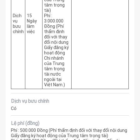
tâm trọng
tài)
Dịch
15
Phí :
vụ
Ngày
3.000.000
bưu
làm
Đồng (Phí
chính
việc
thẩm định
đối với thay
đổi nội dung
Giấy đăng ký
hoạt động
Chi nhánh
của Trung
tâm trọng
tài nước
ngoài tại
Việt Nam.)
Dịch vụ bưu chính
Có
Lệ phí (đồng)
Phí : 500.000 Đồng (Phí thẩm định đối với thay đổi nội dung
Giấy đăng ký hoạt động của Trung tâm trọng tài)