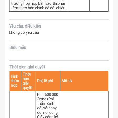
trường hợp nộp bản sao thì phải
kèm theo bản chính để đối chiếu.
Yêu cầu, điều kiện
không có yêu cầu
Biểu mẫu
Thời gian giải quyết
Thời
Hình
hạn
thức
Phí, lệ phí
Mô tả
giải
nộp
quyết
Phí : 500.000
Đồng (Phí
thẩm định
đối với thay
đổi nội dung
Giấy đăng ký