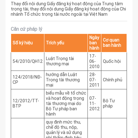
Thay đổi nội dung Giấy đăng ký hoạt động của Trung tâm
trọng tài; thay đổi nội dung Giấy đăng ký hoạt động của Chi
nhánh Tổ chức trọng tài nước ngoài tại Việt Nam
Căn cứ pháp lý
Ngày
Cơ quan
Số ký hiệu
Trích yếu
ban
ban hành
hành
17-
Luật Trọng tài
54/2010/QH12
06-
Quốc hội
thương mại
2010
hướng dẫn Luật
28-
124/2018/NĐ-
Trọng tài thương
07-
Chính phủ
CP
mại
2011
biểu mẫu về tổ chức
và hoạt động trọng
07-
12/2012/TT-
Bộ Tư
tài thương mại do
11-
BTP
pháp
Bộ Tư pháp ban
2012
hành
quy định mức thu,
chế độ thu, nộp,
quản lý và sử dụng
phí thẩm định tiêu