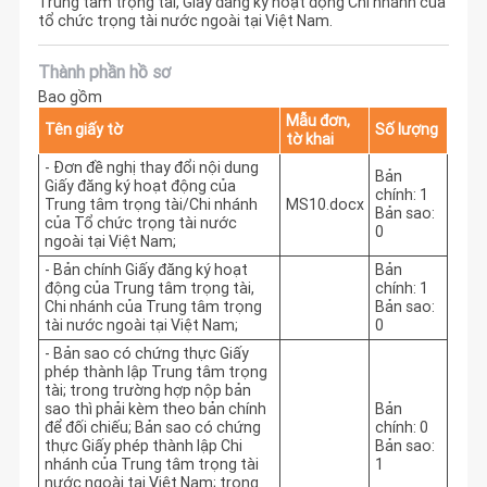
Trung tâm trọng tài, Giấy đăng ký hoạt động Chi nhánh của
tổ chức trọng tài nước ngoài tại Việt Nam.
Thành phần hồ sơ
Bao gồm
Mẫu đơn,
Tên giấy tờ
Số lượng
tờ khai
- Đơn đề nghị thay đổi nội dung
Bản
Giấy đăng ký hoạt động của
chính: 1
Trung tâm trọng tài/Chi nhánh
MS10.docx
Bản sao:
của Tổ chức trọng tài nước
0
ngoài tại Việt Nam;
- Bản chính Giấy đăng ký hoạt
Bản
động của Trung tâm trọng tài,
chính: 1
Chi nhánh của Trung tâm trọng
Bản sao:
tài nước ngoài tại Việt Nam;
0
- Bản sao có chứng thực Giấy
phép thành lập Trung tâm trọng
tài; trong trường hợp nộp bản
sao thì phải kèm theo bản chính
Bản
để đối chiếu; Bản sao có chứng
chính: 0
thực Giấy phép thành lập Chi
Bản sao:
nhánh của Trung tâm trọng tài
1
nước ngoài tại Việt Nam; trong