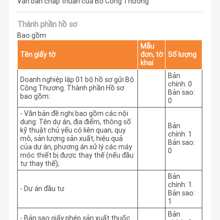
Văn bản chấp thuận của Bộ Công Thương
Thành phần hồ sơ
Bao gồm
Mẫu
Tên giấy tờ
đơn, tờ
Số lượng
khai
Bản
Doanh nghiệp lập 01 bộ hồ sơ gửi Bộ
chính: 0
Công Thương. Thành phần Hồ sơ
Bản sao:
bao gồm:
0
- Văn bản đề nghị bao gồm các nội
dung: Tên dự án, địa điểm, thông số
Bản
kỹ thuật chủ yếu có liên quan, quy
chính: 1
mô, sản lượng sản xuất, hiệu quả
Bản sao:
của dự án, phương án xử lý các máy
0
móc thiết bị được thay thế (nếu đầu
tư thay thế);
Bản
chính: 1
- Dự án đầu tư
Bản sao:
1
Bản
- Bản sao giấy phép sản xuất thuốc