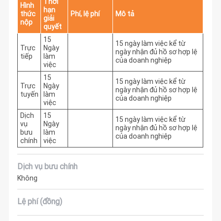
Thời
Hình
hạn
thức
Phí, lệ phí
Mô tả
giải
nộp
quyết
15
15 ngày làm việc kể từ 
Trực
Ngày
ngày nhận đủ hồ sơ hợp lệ 
tiếp
làm
của doanh nghiệp
việc
15
15 ngày làm việc kể từ 
Trực
Ngày
ngày nhận đủ hồ sơ hợp lệ 
tuyến
làm
của doanh nghiệp
việc
Dịch
15
15 ngày làm việc kể từ 
vụ
Ngày
ngày nhận đủ hồ sơ hợp lệ 
bưu
làm
của doanh nghiệp
chính
việc
Dịch vụ bưu chính
Không
Lệ phí (đồng)