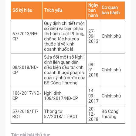
Ngày
Cơ quan
Số ký hiệu
Trích yếu
ban
ban hành
hành
Quy định chi tiết một
số điều và biện pháp
27-
67/2013/NĐ-
thi hành Luật Phòng,
06-
Chính phủ
CP
chống tác hại của
2013
thuốc lá về kinh
doanh thuốc lá
Sửa đổi một số Nghị
định liên quan đến
08-
08/2018/NĐ-
điều kiện đầu tư kinh
01-
Chính phủ
CP
doanh thuộc phạm vi
2018
quản lý nhà nước của
Bộ Công Thương
14-
106/2017/NĐ-
Nghị định
09-
Chính phủ
CP
106/2017/NĐ-CP
2017
28-
57/2018/TT-
Thông tư
Bộ Công
12-
BCT
57/2018/TT-BCT
thương
2018
Tác giả bài thủ tục