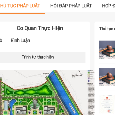
HỦ TỤC PHÁP LUẬT
HỎI ĐÁP PHÁP LUẬT
HỢP 
Cơ Quan Thực Hiện
Thủ tục 
ồ
Bình Luận
Trình tự thực hiện