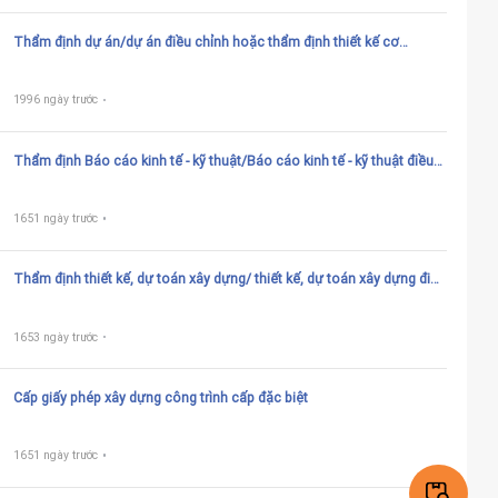
Thẩm định dự án/dự án điều chỉnh hoặc thẩm định thiết kế cơ
sở/thiết kế cơ sở điều chỉnh (quy định tại Điểm a Khoản 2, Điểm a
Khoản 3, Điểm a Khoản 5 Điều 10 Nghị định 59/2015/NĐ-CP được
sửa đổi bởi Khoản 4 Điều 1 Nghị định 42/2017/NĐ-CP; Khoản 4 Điều
1996 ngày trước
10 Nghị định 59/2015/NĐ-CP)
Thẩm định Báo cáo kinh tế - kỹ thuật/Báo cáo kinh tế - kỹ thuật điều
chỉnh; thiết kế bản vẽ thi công, dự toán xây dựng/thiết kế bản vẽ thi
công, dự toán xây dựng điều chỉnh của Báo cáo kinh tế - kỹ thuật (quy
định tại Điều 13 Nghị định số 59/2015/NĐ-CP được sửa đổi bằng
1651 ngày trước
Khoản 5 Điều 1 Nghị định số 42/2017/NĐ-CP (đã bãi bỏ theo qđ
700/QĐ-BXD)
Thẩm định thiết kế, dự toán xây dựng/ thiết kế, dự toán xây dựng điều
chỉnh (quy định tại điểm a Khoản 1 Điều 24, điểm a Khoản 1 Điều 25,
điểm a Khoản 1 Điều 26 Nghị định số 59/2015/NĐ-CP được điều
chỉnh bởi Khoản 9, Khoản 10 và Khoản 11 Điều 1 Nghị định số
1653 ngày trước
42/2017/NĐ-CP; Khoản 1 Điều 9 Nghị định số 144/2016/NĐ-CP)
Cấp giấy phép xây dựng công trình cấp đặc biệt
1651 ngày trước