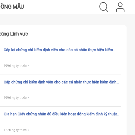
ĐỒNG MẪU
cùng Lĩnh vực
Cấp lại chứng chỉ kiểm định viên cho các cá nhân thực hiện kiểm
định đối với các máy, thiết bị, vật tư có yêu cầu nghiêm ngặt về an
toàn lao động sử dụng trong thi công xây dựng
1996 ngày trước
Cấp chứng chỉ kiểm định viên cho các cá nhân thực hiện kiểm định
đối với các máy, thiết bị, vật tư có yêu cầu nghiêm ngặt về an toàn
lao động sử dụng trong thi công xây dựng
1996 ngày trước
Gia hạn Giấy chứng nhận đủ điều kiện hoạt động kiểm định kỹ thuật
an toàn lao động cho các tổ chức gia hạn Giấy chứng nhận đủ điều
kiện hoạt động kiểm định kỹ thuật an toàn lao động cho các tổ chức
thực hiện kiểm định đối với các máy, thiết bị, vật tư có yêu cầu
1570 ngày trước
nghiêm ngặt về an toàn lao động sử dụng trong thi công xây dựng